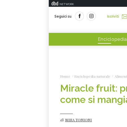
NETWORK
Seguici su
Iscriviti
Enciclopedia
Home
Enciclopedia naturale
Alimen
Miracle fruit: p
come si mangi
di
MIRA TONIONI