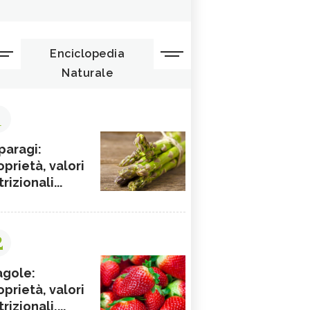
Enciclopedia
Naturale
1
paragi:
oprietà, valori
rizionali...
2
agole:
oprietà, valori
rizionali,...