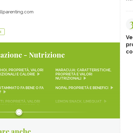
Allparenting.com
E
Ve
pr
co
azione - Nutrizione
HOI, PROPRIETÀ, VALORI
MARACUJA: CARATTERISTICHE,
IZIONALI E CALORIE
PROPRIETÀ E VALORI
NUTRIZIONALI
LUTAMMATO FA BENE O FA
NOPAL PROPRIETÀ E BENEFICI
?
I, PROPRIETÀ, VALORI
LEMON SNACK, LIMEQUAT
IZIONALI E RICETTE
 ROSSA
SEITAN PROPRIETÀ E
BENEFICI
are anche