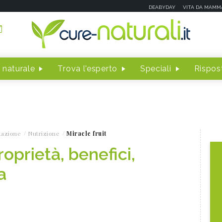
DEABYDAY
VITA DA MAMM
 naturale
Trova l'esperto
Speciali
Rispost
tazione
Nutrizione
Miracle fruit
roprietà, benefici,
a