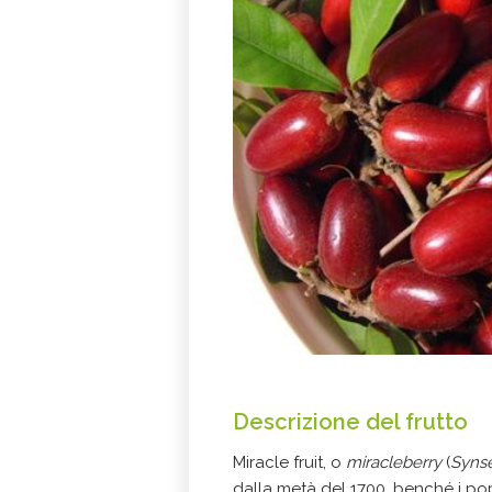
Descrizione del frutto
Miracle fruit, o
miracleberry
(
Syns
dalla metà del 1700, benché i po