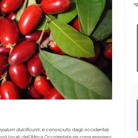
epalum dulcificum
), è conosciuto dagli occidentali
poli locali dell'Africa Occidentale ne consumassero