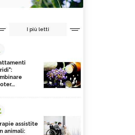
I più letti
1
attamenti
ridi":
mbinare
ioter...
2
rapie assistite
n animali: