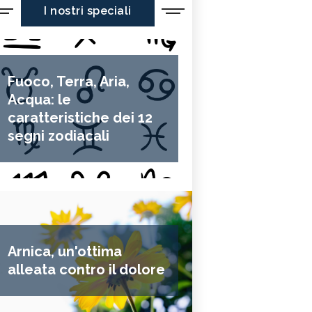
I nostri speciali
Fuoco, Terra, Aria,
Acqua: le
caratteristiche dei 12
segni zodiacali
Arnica, un'ottima
alleata contro il dolore