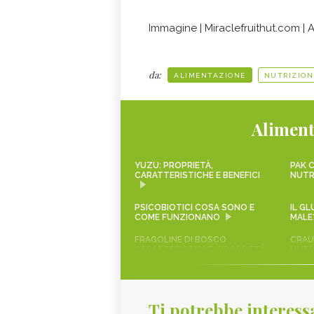
Immagine | Miraclefruithut.com | 
da:
ALIMENTAZIONE
NUTRIZION
Aliment
YUZU: PROPRIETÀ,
PAK C
CARATTERISTICHE E BENEFICI
NUTR
PSICOBIOTICI COSA SONO E
IL G
COME FUNZIONANO
MALE
FRAGOLINE DI BOSCO
CRAUT
CARATTERISTICHE, PROPRIETÀ
NUTR
E RICETTE
SCAROLA
RAPA
Ti potrebbe interess