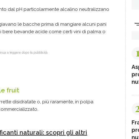
to dal pH particolarmente alcalino neutralizzano
giavano le bacche prima di mangiare alcuni pani
 di bere bevande acide come certi vini di palma o
nua a leggere dopo la pubblicità
As
pr
nut
e fruit
rette disidratate o, più raramente, in polpa
 commercializzato.
Fr
pr
ficanti naturali: scopri gli altri
nut