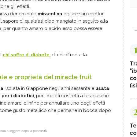
e gli effetti.
tanza denominata
miracolina
agisce sui recettori
l sapore di qualsiasi cibo mangiato in seguito alla
ra, per quanto amaro o acido esso possa essere.
di
chi soffre di diabete
, di chi affronta la
Tr
"ib
e e proprietà del miracle fruit
co
fis
na
, isolata in Giappone negli anni sessanta e
usata
per i diabetici
, per i malati costretti a terapie che
e amare, e infine per annullare uno degli effetti
a come gusto metallico che permane in bocca dopo
Te
nua a leggere dopo la pubblicità
co