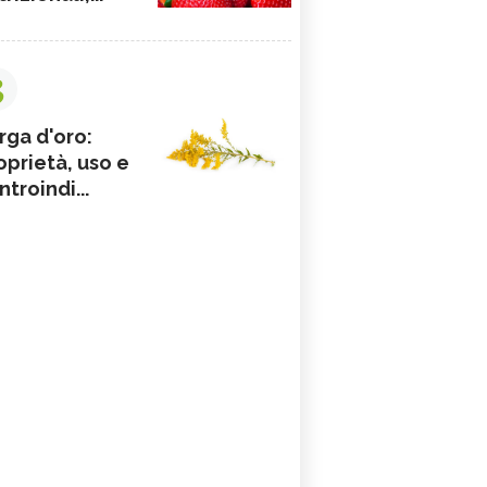
3
rga d'oro:
oprietà, uso e
ntroindi...