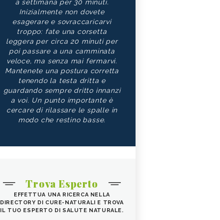
a settimana per 30 minuti.
Inizialmente non dovete
esagerare e sovraccaricarvi
troppo: fate una corsetta
leggera per circa 20 minuti per
poi passare a una camminata
veloce, ma senza mai fermarvi.
Mantenete una postura corretta
tenendo la testa dritta e
guardando sempre dritto innanzi
a voi. Un punto importante è
cercare di rilassare le spalle in
modo che restino basse.
Trova Esperto
EFFETTUA UNA RICERCA NELLA
DIRECTORY DI CURE-NATURALI E TROVA
IL TUO ESPERTO DI SALUTE NATURALE.