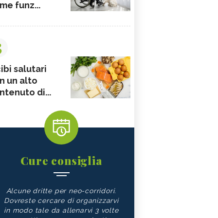
me funz...
3
ibi salutari
n un alto
ntenuto di...
Cure consiglia
Alcune dritte per neo-corridori.
Dovreste cercare di organizzarvi
in modo tale da allenarvi 3 volte