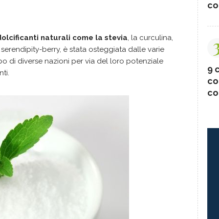
co
 dolcificanti naturali come la stevia
, la curculina,
erendipity-berry, è stata osteggiata dalle varie
bo di diverse nazioni per via del loro potenziale
9 c
ti.
co
co