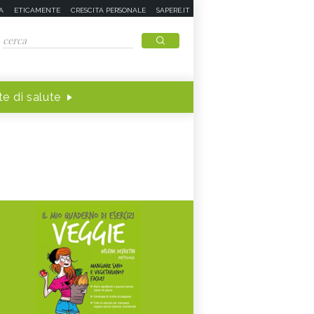
A
ETICAMENTE
CRESCITA PERSONALE
SAPERE.IT
e di salute