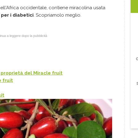
 dell'Africa occidentale, contiene miracolina usata
per i diabetici
. Scopriamolo meglio.
nua a leggere dopo la pubblicità
c
proprietà del Miracle fruit
 fruit
it