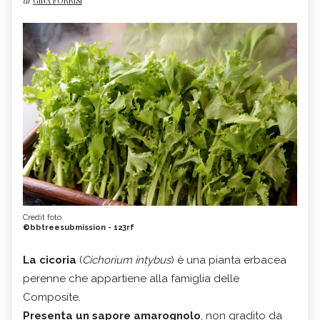
di
GINA FORRISI
Credit foto
©bbtreesubmission - 123rf
La cicoria
(
Cichorium intybus
) è una pianta erbacea
perenne che appartiene alla famiglia delle
Composite.
Presenta un sapore amarognolo
, non gradito da