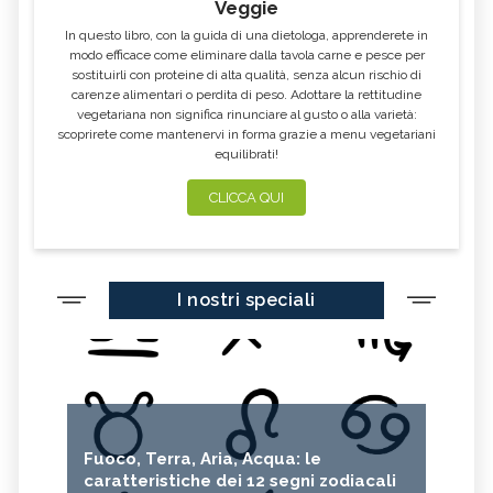
Veggie
CAVOLO-VERZA
PERMACULTURA
In questo libro, con la guida di una dietologa, apprenderete in
LITCHI
ALCHECHENGI
modo efficace come eliminare dalla tavola carne e pesce per
sostituirli con proteine di alta qualità, senza alcun rischio di
FARINA DI CASTAGNE
MELA COTOGNA
carenze alimentari o perdita di peso. Adottare la rettitudine
vegetariana non significa rinunciare al gusto o alla varietà:
POMPELMO
ACETO DI MELE
scoprirete come mantenervi in forma grazie a menu vegetariani
equilibrati!
ZAFFERANO
MELE
LENTICCHIE
BERGAMOTTO
CLICCA QUI
RADICCHIO
FRUTTA DI SETTEMBRE
NIGELLA SATIVA O CUMINO NERO
MIRTILLI
I nostri speciali
CEDRO
FARINA DI CECI
MELANZANE
FRIARIELLI
POKE
YOGURT
PRUGNE
MENTA
ROSMARINO
ISTAMINA
Fuoco, Terra, Aria, Acqua: le
ALBICOCCHE
ZUCCHINE
caratteristiche dei 12 segni zodiacali