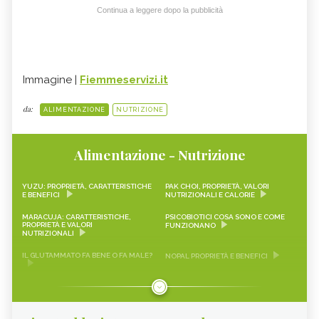
Continua a leggere dopo la pubblicità
Immagine |
Fiemmeservizi.it
da:
ALIMENTAZIONE
NUTRIZIONE
Alimentazione - Nutrizione
YUZU: PROPRIETÀ, CARATTERISTICHE
PAK CHOI, PROPRIETÀ, VALORI
E BENEFICI
NUTRIZIONALI E CALORIE
MARACUJA: CARATTERISTICHE,
PSICOBIOTICI COSA SONO E COME
PROPRIETÀ E VALORI
FUNZIONANO
NUTRIZIONALI
IL GLUTAMMATO FA BENE O FA MALE?
NOPAL PROPRIETÀ E BENEFICI
FRAGOLINE DI BOSCO
CRAUTI, PROPRIETÀ, VALORI
CARATTERISTICHE, PROPRIETÀ E
NUTRIZIONALI E RICETTE
RICETTE