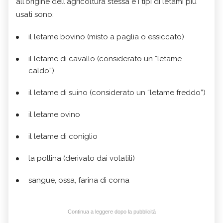
all'origine dell'agricoltura stessa e i tipi di letami più
usati sono:
il letame bovino (misto a paglia o essiccato)
il letame di cavallo (considerato un “letame
caldo”)
il letame di suino (considerato un “letame freddo”)
il letame ovino
il letame di coniglio
la pollina (derivato dai volatili)
sangue, ossa, farina di corna
Continua a leggere dopo la pubblicità