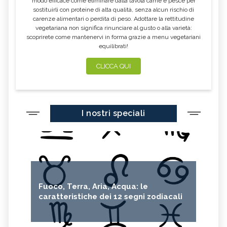
modo efficace come eliminare dalla tavola carne e pesce per
sostituirli con proteine di alta qualità, senza alcun rischio di
FARINA DI CASTAGNE
MELA COTOGNA
carenze alimentari o perdita di peso. Adottare la rettitudine
vegetariana non significa rinunciare al gusto o alla varietà:
POMPELMO
ACETO DI MELE
scoprirete come mantenervi in forma grazie a menu vegetariani
equilibrati!
ZAFFERANO
MELE
LENTICCHIE
BERGAMOTTO
CLICCA QUI
RADICCHIO
FRUTTA DI SETTEMBRE
NIGELLA SATIVA O CUMINO NERO
MIRTILLI
I nostri speciali
CEDRO
FARINA DI CECI
MELANZANE
FRIARIELLI
POKE
CUMINO
YOGURT
PRUGNE
MENTA
ROSMARINO
Fuoco, Terra, Aria, Acqua: le
ISTAMINA
ALBICOCCHE
caratteristiche dei 12 segni zodiacali
ZUCCHINE
ANICE
PASTINACA
PEPE ROSA