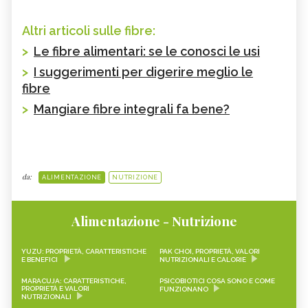
Altri articoli sulle fibre:
>
Le fibre alimentari: se le conosci le usi
>
I suggerimenti per digerire meglio le
fibre
>
Mangiare fibre integrali fa bene?
da:
ALIMENTAZIONE
NUTRIZIONE
Alimentazione - Nutrizione
YUZU: PROPRIETÀ, CARATTERISTICHE
PAK CHOI, PROPRIETÀ, VALORI
E BENEFICI
NUTRIZIONALI E CALORIE
MARACUJA: CARATTERISTICHE,
PSICOBIOTICI COSA SONO E COME
PROPRIETÀ E VALORI
FUNZIONANO
NUTRIZIONALI