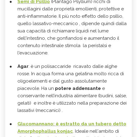
Semi di Psillio
(Plantago Psyllium) ricchi di
mucillagini dalle proprietà emollienti, protettive e
anti-infiammatorie. Il più noto effetto dello psillio,
quello lassativo-meccanico , dipende quindi dalla
sua capacità di richiamare liquidi nel lume
dell'intestino, che gonfiandosi e aumentando il
contenuto intestinale stimola la peristalsi e
l'evacuazione.
Agar
: è un polisaccaride ricavato dalle alghe
rosse. In acqua forma una gelatina molto ricca di
oligoelementi e dal gusto assolutamente
piacevole. Ha un
potere addensante
e
conservante nell’industria alimentare (budini, salse,
gelati) e inoltre è utilizzato nella preparazione dei
lassativi (meccanici) .
Glucomannano: è estratto da un tubero detto
Amorphophallus konjac
. Ideale nell'ambito di