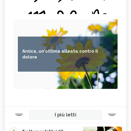
CIPOLLE
FAGIOLO DI CONTRONE
FAVE
BETACAROTENE
ALGA NORI
FICHI D'INDIA
AVENA
PUNTARELLE
SEMI DI CARTAMO
PESCE
Arnica, un'ottima alleata contro il
ANANAS
AGLIO
dolore
CACAO
ORIGANO
VITAMINA B, SINTOMI DA
PINOLI
ACCESSO
SEMI DI SESAMO
FERRO IN ECCESSO
AGRETTI
SPINACI
TAMARI
LISINA
I più letti
AMARANTO
FAGIOLI BORLOTTI
SONGINO
PRODOTTI A CHILOMETRO ZERO
1