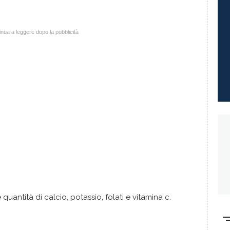
nua a leggere dopo la pubblicità
 quantità di calcio, potassio, folati e vitamina c.