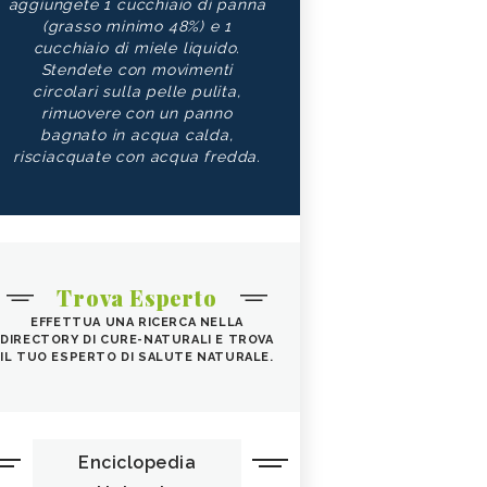
aggiungete 1 cucchiaio di panna
(grasso minimo 48%) e 1
cucchiaio di miele liquido.
Stendete con movimenti
circolari sulla pelle pulita,
rimuovere con un panno
bagnato in acqua calda,
risciacquate con acqua fredda.
Trova Esperto
EFFETTUA UNA RICERCA NELLA
DIRECTORY DI CURE-NATURALI E TROVA
IL TUO ESPERTO DI SALUTE NATURALE.
Enciclopedia