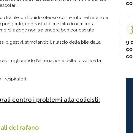
co
ascolari.
ato di allile, un liquido oleoso contenuto nel rafano e
 pungente, contrasta la crescita di numerosi
smo di azione non sia ancora ben conosciuto.
9 c
si digestivi, stimolando il rilascio della bile dalla
co
co
uresi, migliorando l’eliminazione delle tossine e la
i respiratori.
urali contro i problemi alla colicisti:
nali del rafano