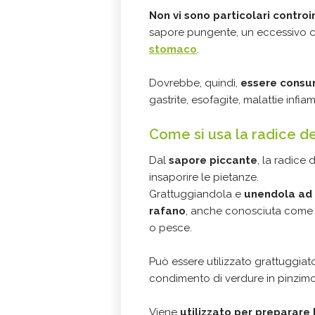
Non vi sono particolari controi
sapore pungente, un eccessivo co
stomaco
.
Dovrebbe, quindi,
essere consu
gastrite, esofagite, malattie infia
Come si usa la radice d
Dal
sapore piccante
, la radice 
insaporire le pietanze.
Grattuggiandola e
unendola ad a
rafano
, anche conosciuta com
o pesce.
Può essere utilizzato grattuggia
condimento di verdure in pinzimo
Viene
utilizzato per preparare