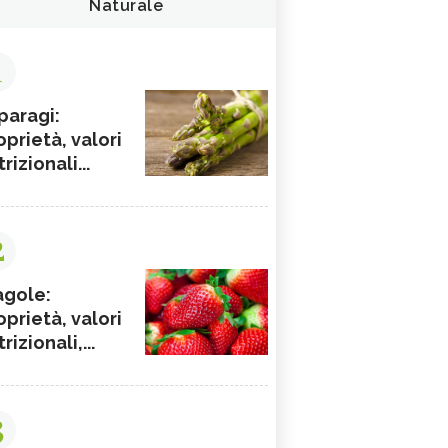
Naturale
1
paragi:
oprietà, valori
rizionali...
2
agole:
oprietà, valori
rizionali,...
3