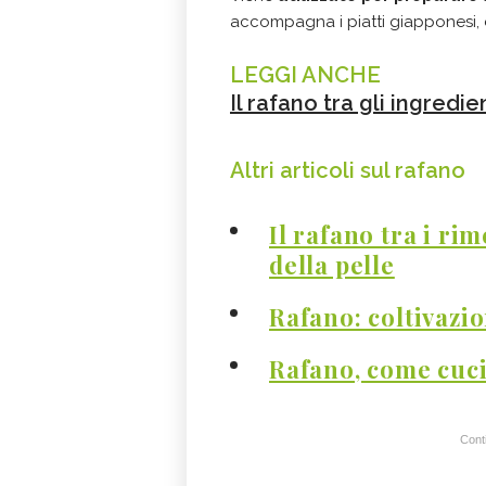
accompagna i piatti giapponesi, 
LEGGI ANCHE
Il rafano tra gli ingredie
Altri articoli sul rafano
Il rafano tra i ri
della pelle
Rafano: coltivazio
Rafano, come cuc
Conti