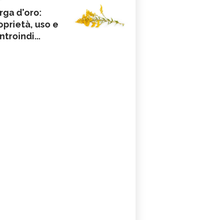
rga d'oro:
oprietà, uso e
ntroindi...