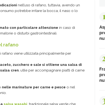
ndicazioni
nell’uso di rafano, tuttavia, avendo un
nsumo potrebbe irritare la bocca, il naso o lo
As
mato con particolare attenzione
in caso di
pr
mmatorie o disturbi gastrointestinali.
nut
el rafano
di rafano viene utilizzata principalmente per
ceto, zucchero e sale si ottiene una salsa di
Fr
e
salsa cren
, utile per accompagnare piatti di carne
pr
nut
to
nelle marinature per carne e pesce
o nel
nio.
 la
salsa wasabi
, tradizionale salsa verde che