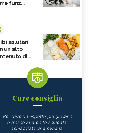
me funz...
3
ibi salutari
n un alto
ntenuto di...
Cure consiglia
Per dare un aspetto più giovane
e fresco alla pelle sciupata,
schiacciate una banana,