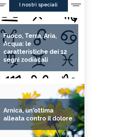
I nostri speciali
Fuoco, Terra, Aria,
Acqua: le
caratteristiche dei 12
segni zodiacali
Arnica, un'ottima
alleata contro il dolore