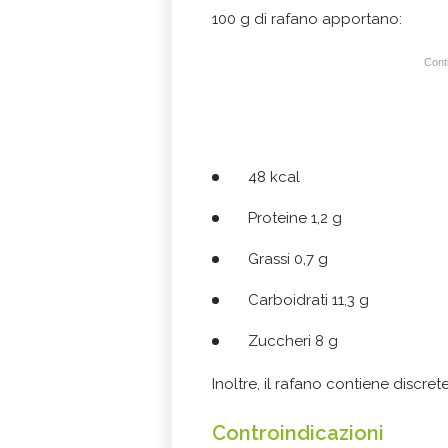
100 g di rafano apportano:
Conti
48 kcal
Proteine 1,2 g
Grassi 0,7 g
Carboidrati 11,3 g
Zuccheri 8 g
Inoltre, il rafano contiene discrete
Controindicazioni