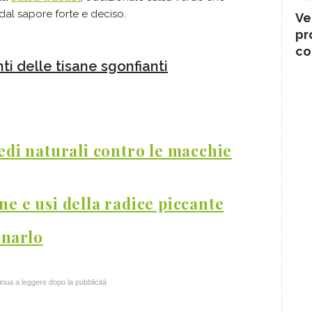
dal sapore forte e deciso.
Ve
pr
co
nti delle tisane sgonfianti
medi naturali contro le macchie
ne e usi della radice piccante
inarlo
nua a leggere dopo la pubblicità