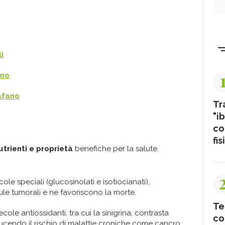
i
ano
rafano
Tr
"ib
co
fis
utrienti e proprietà
benefiche per la salute.
ole speciali (glucosinolati e isotiocianati),
lule tumorali e ne favoriscono la morte.
Te
ecole antiossidanti, tra cui la sinigrina, contrasta
co
, riducendo il rischio di malattie croniche come cancro,