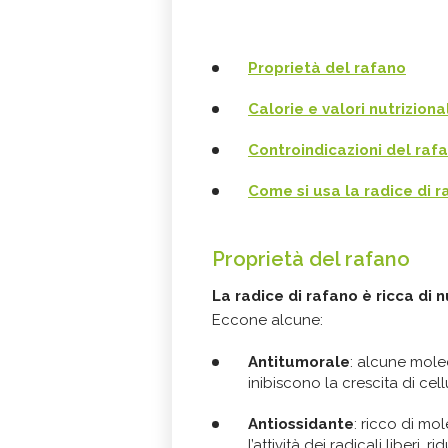
Proprietà del rafano
Calorie e valori nutrizional
Controindicazioni del raf
Come si usa la radice di 
Proprietà del rafano
La radice di rafano è ricca di n
Eccone alcune:
Antitumorale
: alcune molec
inibiscono la crescita di cel
Antiossidante
: ricco di mol
l’attività dei radicali liberi