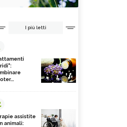
I più letti
1
attamenti
ridi":
mbinare
ioter...
2
rapie assistite
n animali: