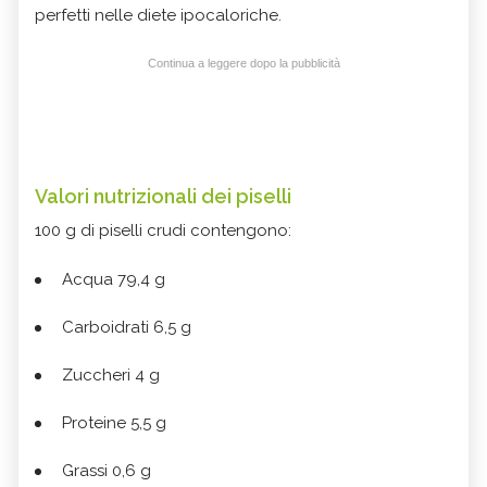
perfetti nelle diete ipocaloriche.
Continua a leggere dopo la pubblicità
Valori nutrizionali dei piselli
100 g di piselli crudi contengono:
Acqua 79,4 g
Carboidrati 6,5 g
Zuccheri 4 g
Proteine 5,5 g
Grassi 0,6 g