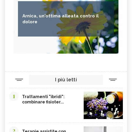
AVENA
PUNTARELLE
SEMI DI CARTAMO
PESCE
Arnica, un'ottima alleata contro il
ANANAS
AGLIO
dolore
CACAO
ORIGANO
VITAMINA B, SINTOMI DA
PINOLI
ACCESSO
SEMI DI SESAMO
FERRO IN ECCESSO
AGRETTI
SPINACI
TAMARI
LISINA
I più letti
AMARANTO
FAGIOLI BORLOTTI
SONGINO
PRODOTTI A CHILOMETRO ZERO
1
Trattamenti "ibridi":
WASABI
CURRY
combinare fisioter...
DAIKON
CIME DI RAPA
EDAMAME
CALCIO
SOIA
MELATA DI MIELE
2
Terapie assistite con