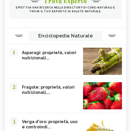
Trova Esperto
ALGA WAKAME
CASTAGNE
EFFETTUA UNA RICERCA NELLA DIRECTORY DI CURE-NATURALI E
TROVA IL TUO ESPERTO DI SALUTE NATURALE.
INTEGRATORI PER I CAPELLI
FICHI
SEMI DI PAPAVERO
PAPRIKA
FRUTTI ROSSI
OMEGA 3
Enciclopedia Naturale
AGRICOLTURA SOSTENIBILE
CICORIA
1
ORZO
MAGNESIO, CARENZA
Asparagi: proprietà, valori
nutrizionali...
MAGNESIO NEGLI ALIMENTI
LIME
INTEGRATORI DI MAGNESIO
GRANO SENATORE CAPPELLI
LICOPENE
DURIAN - CURE-NATURALI.IT
2
Fragole: proprietà, valori
PESCA TABACCHIERA
PESCA NOCE
nutrizionali,...
PRESSIONE BASSA,
EMORROIDI, ALIMENTAZIONE
ALIMENTAZIONE
FERRO, CARENZA
CILIEGIE
3
PESCHE
CETRIOLI
Verga d'oro: proprietà, uso
e controindi...
CELLULITE, ALIMENTAZIONE
CISTITE, ALIMENTAZIONE