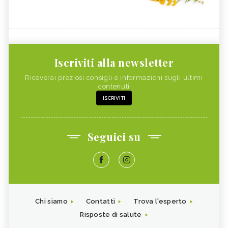
INTEGRATORI NATURALI PER
COLITE, ALIMENTAZIONE
EMORROIDI
COCCO
FOSFORO
CALCOLI RENALI,
FRAGOLE
ALIMENTAZIONE
Iscriviti alla newsletter
ALGHE COMMESTIBILI
FINOCCHIETTO SELVATICO
Riceverai preziosi consigli e informazioni sugli ultimi
contenuti
PORRI
ZINCO
ISCRIVITI
INSONNIA, ALIMENTAZIONE
MELONE
ZOLFO
RUCOLA
Seguici su
PISELLI
MAGGIORANA
SEDANO RAPA
SEDANO
FARINA DI FIENO GRECO
BANANA
RISO
CAVOLFIORE
Chi siamo
Contatti
Trova l'esperto
PAPAYA
MAGNESIO
Risposte di salute
CHLORELLA
SILICIO