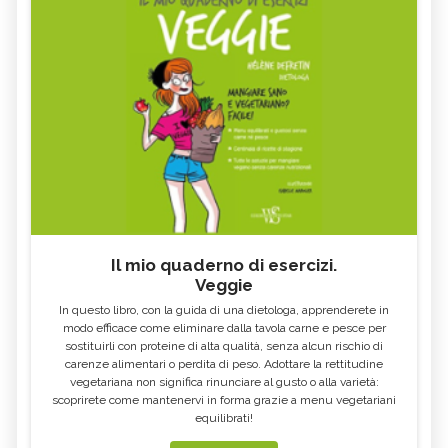
NATURALI.IT
COSA MANGIARE CON LA FEBBRE E
VOMITO, ALIMENTAZIONE
COSA NO
MIELE DI CASTAGNO: PROPRIETÀ E
SEMI DI CHIA
CONTROINDICAZION
FARINA DI SEMOLA DI GRANO
ECCESSO DI ZINCO: SINTOMI, CAUSE
DURO
E RIMEDI
ALGA KLAMATH
BASILICO
CIBI ACIDI
ALGA KOMBU
FOSFORO, ECCESSO
CALCIO IN ECCESSO
Il mio quaderno di esercizi.
AGLIO NERO
YOGURT GRECO
Veggie
CAVOLO-VERZA
PERMACULTURA
In questo libro, con la guida di una dietologa, apprenderete in
LITCHI
ALCHECHENGI
modo efficace come eliminare dalla tavola carne e pesce per
sostituirli con proteine di alta qualità, senza alcun rischio di
FARINA DI CASTAGNE
MELA COTOGNA
carenze alimentari o perdita di peso. Adottare la rettitudine
vegetariana non significa rinunciare al gusto o alla varietà:
POMPELMO
ACETO DI MELE
scoprirete come mantenervi in forma grazie a menu vegetariani
equilibrati!
ZAFFERANO
MELE