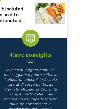
ibi salutari
n un alto
ntenuto di...
Cure consiglia
In caso di leggera balbuzie,
massaggiate il punto 22RM, la
"collinetta celeste", la fosseta
sita al di sopra del bordo
sternale. Oppure 15 DM, sulla
nuca, a livello della linea
d'impianto dei capelli. Questo
aiuta ad armonizzare la
circolazione dell'energia