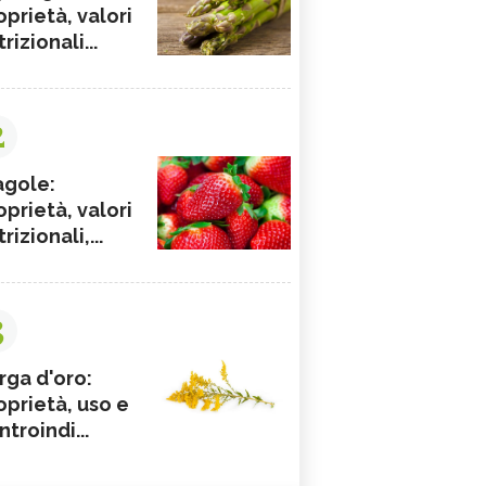
oprietà, valori
rizionali...
2
agole:
oprietà, valori
rizionali,...
3
rga d'oro:
oprietà, uso e
ntroindi...