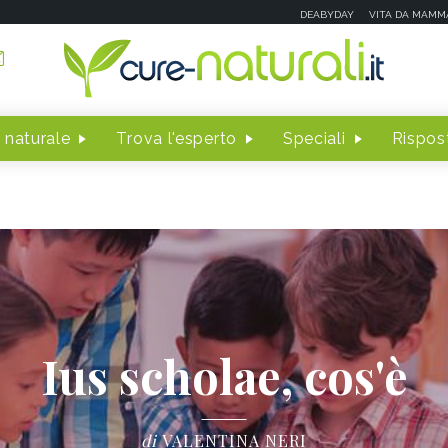
DEABYDAY
VITA DA MAMM
 naturale
Trova l'esperto
Speciali
Rispost
Ius scholae, cos'è
di
VALENTINA NERI