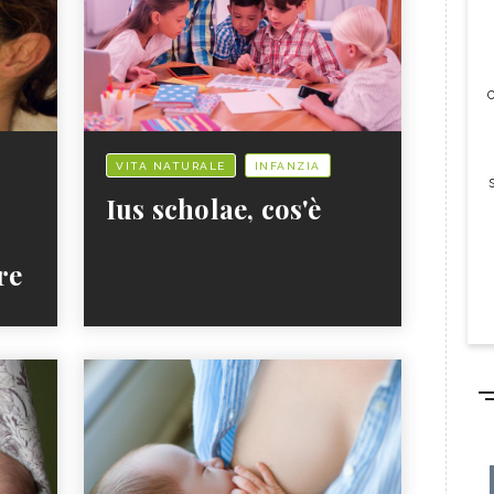
c
VITA NATURALE
INFANZIA
Ius scholae, cos'è
re