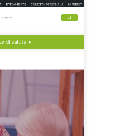
A
ETICAMENTE
CRESCITA PERSONALE
SAPERE.IT
e di salute