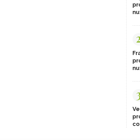
pr
nut
Fr
pr
nut
Ve
pr
co