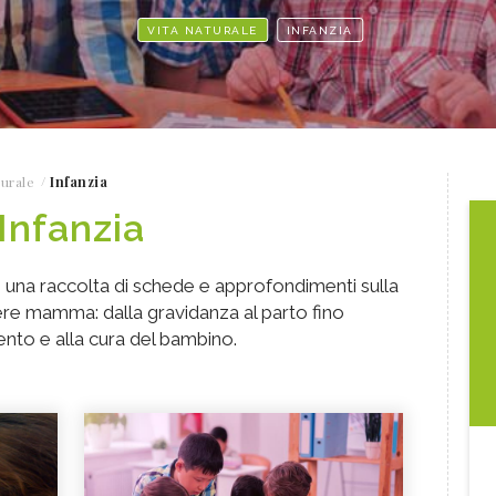
VITA NATURALE
INFANZIA
turale
Infanzia
Infanzia
 una raccolta di schede e approfondimenti sulla
sere mamma: dalla gravidanza al parto fino
mento e alla cura del bambino.