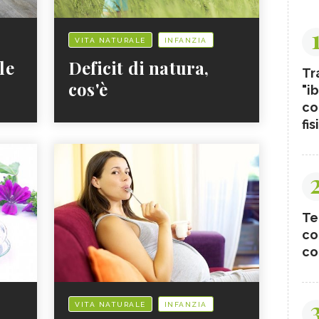
VITA NATURALE
INFANZIA
le
Deficit di natura,
Tr
cos'è
"ib
co
fis
Te
co
co
VITA NATURALE
INFANZIA