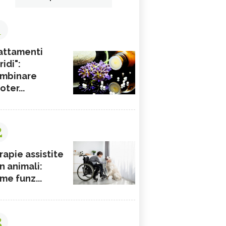
1
attamenti
ridi":
mbinare
ioter...
2
rapie assistite
n animali:
me funz...
3