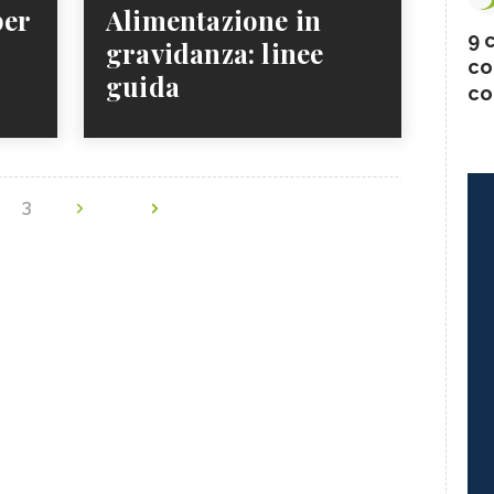
per
Alimentazione in
9 c
gravidanza: linee
co
guida
co
2
3