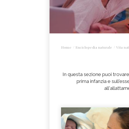
Home
Enciclopedia naturale
Vita na
In questa sezione puoi trovare
prima infanzia e sull'es
all'allatta