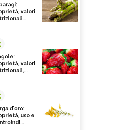
paragi:
oprietà, valori
rizionali...
2
agole:
oprietà, valori
rizionali,...
3
rga d'oro:
oprietà, uso e
ntroindi...