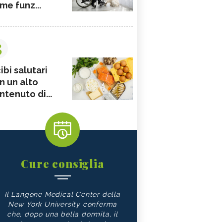
me funz...
3
ibi salutari
n un alto
ntenuto di...
Cure consiglia
Il Langone Medical Center della
New York University conferma
che, dopo una bella dormita, il