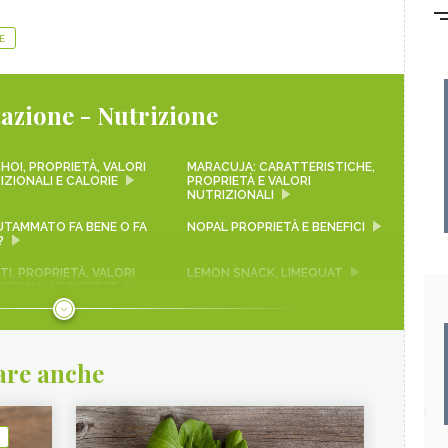
E
azione - Nutrizione
HOI, PROPRIETÀ, VALORI
MARACUJA: CARATTERISTICHE,
IZIONALI E CALORIE
PROPRIETÀ E VALORI
NUTRIZIONALI
LUTAMMATO FA BENE O FA
NOPAL PROPRIETÀ E BENEFICI
?
I, PROPRIETÀ, VALORI
LEMON SNACK, LIMEQUAT
IZIONALI E RICETTE
 ROSSA
SEITAN PROPRIETÀ E
BENEFICI
are anche
A
FRUTTA DI MARZO
OLE
ACQUAFABA