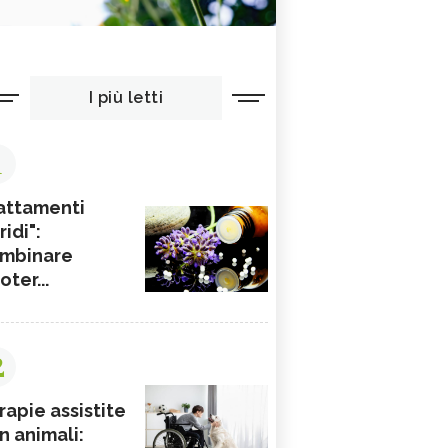
I più letti
1
attamenti
ridi":
mbinare
ioter...
2
rapie assistite
n animali: