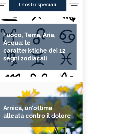
I nostri speciali
Fuoco, Terra, Aria,
Acqua: le
caratteristiche dei 12
segni zodiacali
Arnica, un'ottima
alleata contro il dolore