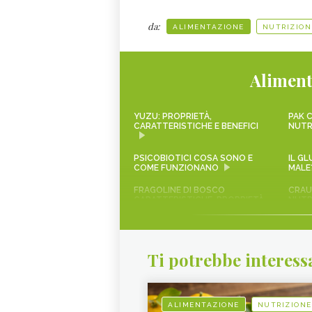
da:
ALIMENTAZIONE
NUTRIZION
Aliment
YUZU: PROPRIETÀ,
PAK C
CARATTERISTICHE E BENEFICI
NUTR
PSICOBIOTICI COSA SONO E
IL G
COME FUNZIONANO
MALE
FRAGOLINE DI BOSCO
CRAUT
CARATTERISTICHE, PROPRIETÀ
NUTR
E RICETTE
SCAROLA
RAPA
Ti potrebbe interess
AVOCADO
SALVI
VERDURA DI STAGIONE,
NESP
MARZO
ALIMENTAZIONE
NUTRIZIONE