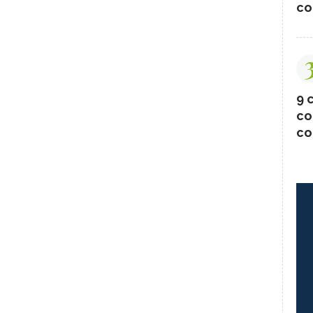
co
LO-VERZA
PERMACULTURA
ECHENGI
FARINA DI CASTAGNE
PELMO
ACETO DI MELE
LENTICCHIE
9 c
CCHIO
FRUTTA DI SETTEMBRE
co
LLI
CEDRO
co
NZANE
FRIARIELLI
URT
PRUGNE
ARINO
ISTAMINA
HINE
ANICE
 ROSA
CIPOLLE
BETACAROTENE
 D'INDIA
AVENA
 DI CARTAMO
PESCE