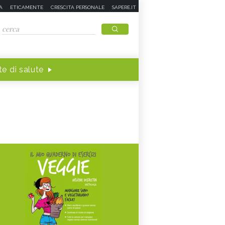
A
ETICAMENTE
CRESCITA PERSONALE
SAPERE.IT
e di salute