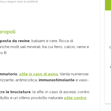
nua a leggere dopo la pubblicità
propoli
posta da resine
, balsami e cere. Ricca di
nche molti sali minerali, tra cui ferro, calcio, rame e
c
o B.
ammatorio
,
utile in caso di asma
. Vanta numerose
atrizzante, antimicotica,
immunostimolante
e vaso-
tro le bruciature
, le afte, in caso di ascessi, contro
attutto è un ottimo prodotto naturale
utile contro