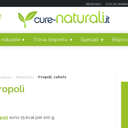
DEABYDAY
VITA DA MAMM
 naturale
Trova l'esperto
Speciali
Rispost
tazione
Nutrizione
Propoli, calorie
ropoli
poli
sono 15 kcal per 100 g.