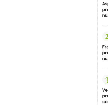
As
ATIONE
INTEGRATORI
pr
ANTIOSSIDANTI
nut
O FOLICO
TOFU
LI
FUNGHI
LASSATIVI
CIBI ALCALINI
 WAKAME
CASTAGNE
Fr
SEMI DI PAPAVERO
pr
TI ROSSI
OMEGA 3
nut
RIA
ORZO
ESIO NEGLI ALIMENTI
LIME
O SENATORE CAPPELLI
LICOPENE
A TABACCHIERA
PESCA NOCE
Ve
ROIDI, ALIMENTAZIONE
FERRO, CARENZA
pr
co
HE
CETRIOLI