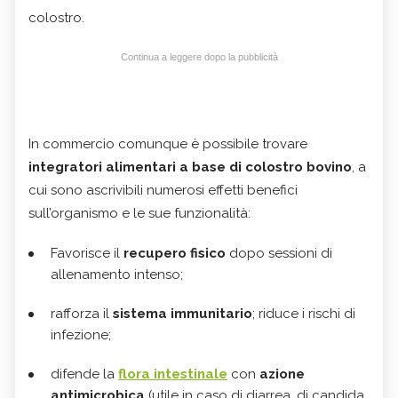
colostro.
Continua a leggere dopo la pubblicità
In commercio comunque è possibile trovare
integratori alimentari a base di colostro bovino
, a
cui sono ascrivibili numerosi effetti benefici
sull’organismo e le sue funzionalità:
Favorisce il
recupero fisico
dopo sessioni di
allenamento intenso;
rafforza il
sistema immunitario
; riduce i rischi di
infezione;
difende la
flora intestinale
con
azione
antimicrobica
(utile in caso di diarrea, di candida