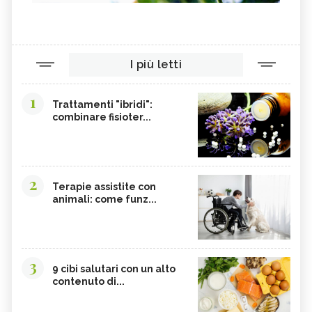
AGRETTI
SPINACI
TAMARI
LISINA
I più letti
AMARANTO
FAGIOLI BORLOTTI
SONGINO
PRODOTTI A CHILOMETRO ZERO
1
Trattamenti "ibridi":
WASABI
CURRY
combinare fisioter...
DAIKON
CIME DI RAPA
EDAMAME
CALCIO
SOIA
MELATA DI MIELE
2
Terapie assistite con
animali: come funz...
CARAMBOLA
CAVOLINI DI BRUXELLES
ARGININA
CLEMENTINE
CARENZA DI VITAMINA D
POTASSIO, ECCESSO
3
BROCCOLI
CARDO
9 cibi salutari con un alto
contenuto di...
FRUTTA, GUIDA COMPLETA
VITAMINA D, ECCESSO
SEMI DI ZUCCA
NIGARI