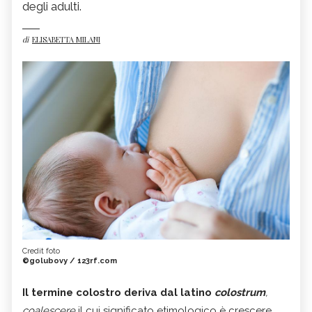
degli adulti.
di
ELISABETTA MILANI
Credit foto
©golubovy / 123rf.com
Il termine colostro deriva dal latino
colostrum
,
coalescere
il cui significato etimologico è crescere,