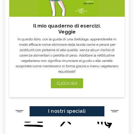
CIBI ACIDI
ALGA KOMBU
FOSFORO, ECCESSO
CALCIO IN ECCESSO
Il mio quaderno di esercizi.
AGLIO NERO
YOGURT GRECO
Veggie
CAVOLO-VERZA
PERMACULTURA
In questo libro, con la guida di una dietologa, apprenderete in
LITCHI
ALCHECHENGI
modo efficace come eliminare dalla tavola carne e pesce per
sostituirli con proteine di alta qualità, senza alcun rischio di
FARINA DI CASTAGNE
MELA COTOGNA
carenze alimentari o perdita di peso. Adottare la rettitudine
vegetariana non significa rinunciare al gusto o alla varietà:
POMPELMO
ACETO DI MELE
scoprirete come mantenervi in forma grazie a menu vegetariani
equilibrati!
ZAFFERANO
MELE
LENTICCHIE
BERGAMOTTO
CLICCA QUI
RADICCHIO
FRUTTA DI SETTEMBRE
NIGELLA SATIVA O CUMINO NERO
MIRTILLI
I nostri speciali
CEDRO
FARINA DI CECI
MELANZANE
FRIARIELLI
POKE
CUMINO