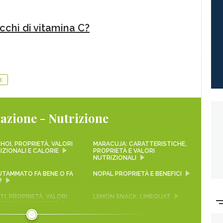
icchi di vitamina C?
E
azione - Nutrizione
HOI, PROPRIETÀ, VALORI
MARACUJA: CARATTERISTICHE,
IZIONALI E CALORIE
PROPRIETÀ E VALORI
NUTRIZIONALI
LUTAMMATO FA BENE O FA
NOPAL PROPRIETÀ E BENEFICI
?
I, PROPRIETÀ, VALORI
LEMON SNACK, LIMEQUAT
IZIONALI E RICETTE