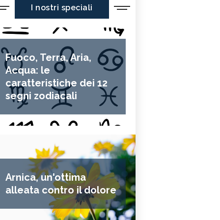
I nostri speciali
Fuoco, Terra, Aria,
Acqua: le
caratteristiche dei 12
segni zodiacali
Arnica, un'ottima
alleata contro il dolore