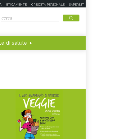
A
ETICAMENTE
CRESCITA PERSONALE
SAPERE.IT
e di salute