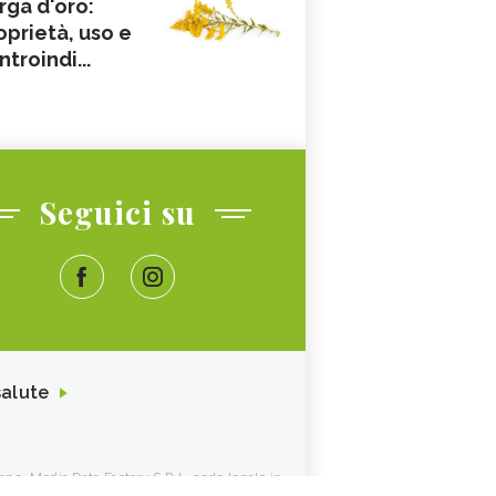
rga d'oro:
oprietà, uso e
ntroindi...
Seguici su
salute
ione. Media Data Factory S.R.L. sede legale in