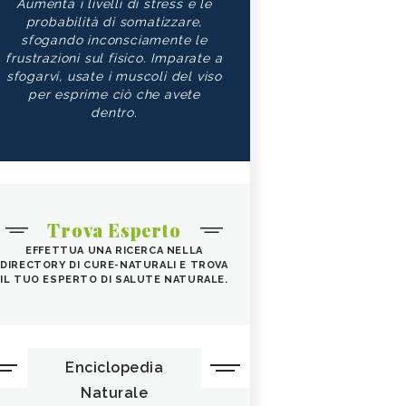
Aumenta i livelli di stress e le
probabilità di somatizzare,
sfogando inconsciamente le
frustrazioni sul fisico. Imparate a
sfogarvi, usate i muscoli del viso
per esprime ciò che avete
dentro.
Trova Esperto
EFFETTUA UNA RICERCA NELLA
DIRECTORY DI CURE-NATURALI E TROVA
IL TUO ESPERTO DI SALUTE NATURALE.
Enciclopedia
Naturale