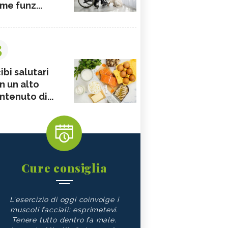
me funz...
3
ibi salutari
n un alto
ntenuto di...
Cure consiglia
L'esercizio di oggi coinvolge i
muscoli facciali: esprimetevi.
Tenere tutto dentro fa male.