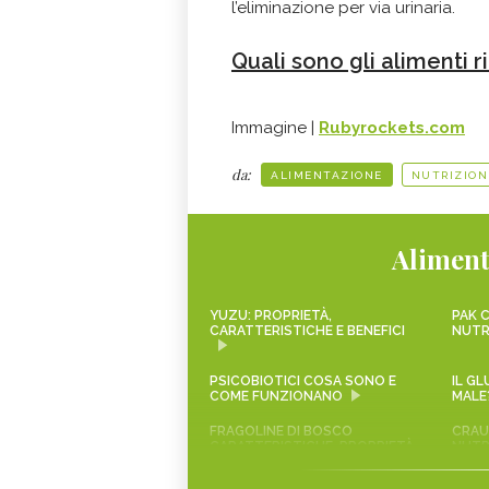
l’eliminazione per via urinaria.
Quali sono gli alimenti r
Immagine |
Rubyrockets.com
da:
ALIMENTAZIONE
NUTRIZION
Aliment
YUZU: PROPRIETÀ,
PAK C
CARATTERISTICHE E BENEFICI
NUTR
PSICOBIOTICI COSA SONO E
IL G
COME FUNZIONANO
MALE
FRAGOLINE DI BOSCO
CRAUT
CARATTERISTICHE, PROPRIETÀ
NUTR
E RICETTE