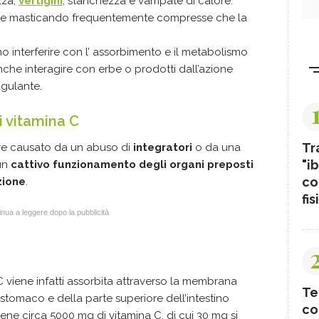
zza,
vertigini
, stanchezza e vampate di calore.
icare masticando frequentemente compresse che la
o interferire con l’ assorbimento e il metabolismo
he interagire con erbe o prodotti dall’azione
agulante.
i vitamina C
Tr
ere causato da un abuso di
integratori
o da una
"ib
 un
cattivo funzionamento degli organi preposti
co
zione
.
fis
nua a leggere dopo la pubblicità
 viene infatti assorbita attraverso la membrana
Te
stomaco e della parte superiore dell’intestino
co
ne circa 5000 mg di vitamina C, di cui 30 mg si