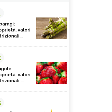
1
paragi:
oprietà, valori
rizionali...
2
agole:
oprietà, valori
rizionali,...
3