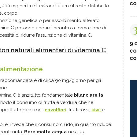
co
200 mg nei fluidi extracellulari e il resto distribuito
el corpo.
sizione genetica o per assorbimento alterato,
amina C possono andare incontro a formazione di
ecessità di ridurre l’assunzione di vitamina C.
9 c
tori naturali alimentari di vitamina C
co
co
 alimentazione
 raccomandata è di circa 90 mg/giorno per gli
nne.
tamina C è anzitutto fondamentale
bilanciare la
riodo il consumo di frutta e verdura che ne
oprattutto peperoni,
cavolfiori
, frutti rossi,
kiwi
e
ribile, invece che il consumo crudo, in quanto riduce
è contenuta.
Bere molta acqua
ne aiuta