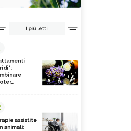
I più letti
1
attamenti
ridi":
mbinare
ioter...
2
rapie assistite
n animali: