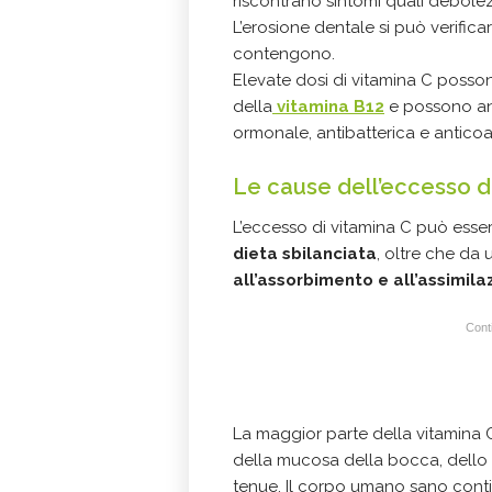
riscontrano sintomi quali debole
L’erosione dentale si può verif
contengono.
Elevate dosi di vitamina C posson
della
vitamina B12
e possono anc
ormonale, antibatterica e antico
Le cause dell’eccesso d
L’eccesso di vitamina C può ess
dieta sbilanciata
, oltre che da
all’assorbimento e all’assimila
Conti
La maggior parte della vitamina C
della mucosa della bocca, dello 
tenue. Il corpo umano sano contie