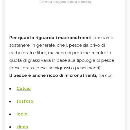
Continua a leggere dopo la pubblicità
Per quanto riguarda i macronutrienti
, possiamo
sostenere, in generale, che il pesce sia privo di
carboidrati e fibre, ma ricco di proteine, mentre la
quota di grassi varia in base alla tipologia di pesce
(pesci grassi, pesci semigrassi o pesci magri).
ll pesce è anche ricco di micronutrienti,
tra cui:
Calcio
;
fosforo
;
iodio
;
zinco
.