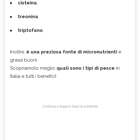
cisteina
;
treonina
;
triptofano
.
Inoltre,
è una preziosa fonte di micronutrienti
e
grassi buoni.
Scopriamolo meglio
quali sono i tipi di pesce
in
Italia e tutti i benefici!
Continua a leggere dopo la pubblicità