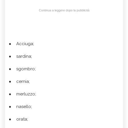
Continua a leggere dopo la pubblicità
Acciuga;
sardina;
sgombro;
cernia;
merluzzo;
nasello;
orata;