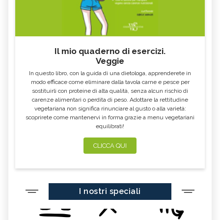
ALGA KLAMATH
BASILICO
CIBI ACIDI
ALGA KOMBU
FOSFORO, ECCESSO
CALCIO IN ECCESSO
Il mio quaderno di esercizi.
AGLIO NERO
YOGURT GRECO
Veggie
CAVOLO-VERZA
PERMACULTURA
In questo libro, con la guida di una dietologa, apprenderete in
LITCHI
ALCHECHENGI
modo efficace come eliminare dalla tavola carne e pesce per
sostituirli con proteine di alta qualità, senza alcun rischio di
FARINA DI CASTAGNE
MELA COTOGNA
carenze alimentari o perdita di peso. Adottare la rettitudine
vegetariana non significa rinunciare al gusto o alla varietà:
POMPELMO
ACETO DI MELE
scoprirete come mantenervi in forma grazie a menu vegetariani
equilibrati!
ZAFFERANO
MELE
LENTICCHIE
BERGAMOTTO
CLICCA QUI
RADICCHIO
FRUTTA DI SETTEMBRE
NIGELLA SATIVA O CUMINO NERO
MIRTILLI
I nostri speciali
CEDRO
FARINA DI CECI
MELANZANE
FRIARIELLI