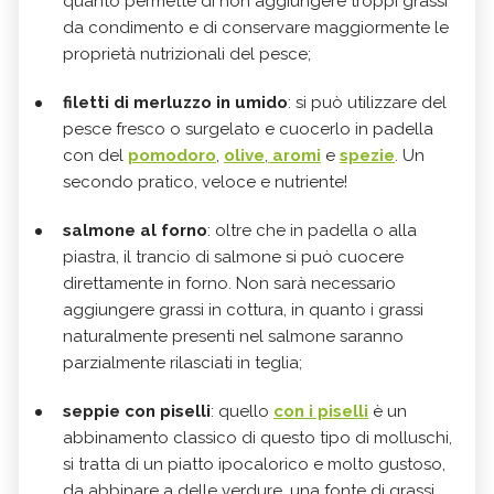
quanto permette di non aggiungere troppi grassi
da condimento e di conservare maggiormente le
proprietà nutrizionali del pesce;
filetti di merluzzo in umido
: si può utilizzare del
pesce fresco o surgelato e cuocerlo in padella
con del
pomodoro
,
olive
,
aromi
e
spezie
. Un
secondo pratico, veloce e nutriente!
salmone al forno
: oltre che in padella o alla
piastra, il trancio di salmone si può cuocere
direttamente in forno. Non sarà necessario
aggiungere grassi in cottura, in quanto i grassi
naturalmente presenti nel salmone saranno
parzialmente rilasciati in teglia;
seppie con piselli
: quello
con i piselli
è un
abbinamento classico di questo tipo di molluschi,
si tratta di un piatto ipocalorico e molto gustoso,
da abbinare a delle verdure, una fonte di grassi