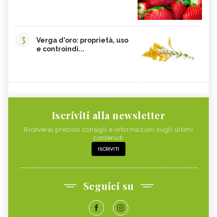
CELLULITE, ALIMENTAZIONE
CISTITE, ALIMENTAZIONE
INTEGRATORI NATURALI PER
COLITE, ALIMENTAZIONE
3
EMORROIDI
Verga d'oro: proprietà, uso
e controindi...
COCCO
FOSFORO
CALCOLI RENALI,
FRAGOLE
ALIMENTAZIONE
ALGHE COMMESTIBILI
FINOCCHIETTO SELVATICO
PORRI
ZINCO
Iscriviti alla newsletter
INSONNIA, ALIMENTAZIONE
MELONE
Riceverai preziosi consigli e informazioni sugli ultimi
ZOLFO
RUCOLA
contenuti
ISCRIVITI
PISELLI
MAGGIORANA
SEDANO RAPA
SEDANO
FARINA DI FIENO GRECO
BANANA
Seguici su
RISO
CAVOLFIORE
PAPAYA
MAGNESIO