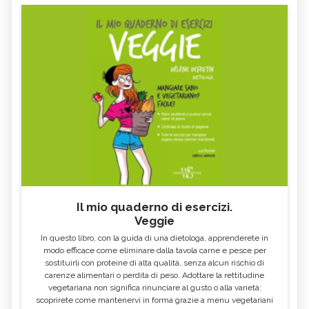
FAGIOLI ROSSI: PROPRIETÀ E VALORI
GLI ALIMENTI E I CIBI PIÙ RICCHI DI
NUTRIZIONALI - CURE-
FOSFORO - CURE-NATURALI.IT
NATURALI.IT
COSA MANGIARE CON LA FEBBRE E
VOMITO, ALIMENTAZIONE
COSA NO
MIELE DI CASTAGNO: PROPRIETÀ E
SEMI DI CHIA
CONTROINDICAZION
FARINA DI SEMOLA DI GRANO
ECCESSO DI ZINCO: SINTOMI, CAUSE
DURO
E RIMEDI
ALGA KLAMATH
BASILICO
CIBI ACIDI
ALGA KOMBU
FOSFORO, ECCESSO
CALCIO IN ECCESSO
Il mio quaderno di esercizi.
AGLIO NERO
YOGURT GRECO
Veggie
CAVOLO-VERZA
PERMACULTURA
In questo libro, con la guida di una dietologa, apprenderete in
LITCHI
ALCHECHENGI
modo efficace come eliminare dalla tavola carne e pesce per
sostituirli con proteine di alta qualità, senza alcun rischio di
FARINA DI CASTAGNE
MELA COTOGNA
carenze alimentari o perdita di peso. Adottare la rettitudine
vegetariana non significa rinunciare al gusto o alla varietà:
POMPELMO
ACETO DI MELE
scoprirete come mantenervi in forma grazie a menu vegetariani