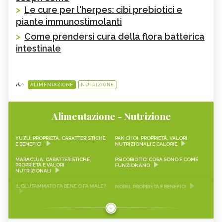
>
Le cure per l'herpes: cibi prebiotici e
piante immunostimolanti
>
Come prendersi cura della flora batterica
intestinale
da:
ALIMENTAZIONE
NUTRIZIONE
Alimentazione - Nutrizione
YUZU: PROPRIETÀ, CARATTERISTICHE
PAK CHOI, PROPRIETÀ, VALORI
E BENEFICI
NUTRIZIONALI E CALORIE
MARACUJA: CARATTERISTICHE,
PSICOBIOTICI COSA SONO E COME
PROPRIETÀ E VALORI
FUNZIONANO
NUTRIZIONALI
IL GLUTAMMATO FA BENE O FA MALE?
NOPAL PROPRIETÀ E BENEFICI
FRAGOLINE DI BOSCO
CRAUTI, PROPRIETÀ, VALORI
CARATTERISTICHE, PROPRIETÀ E
NUTRIZIONALI E RICETTE
RICETTE