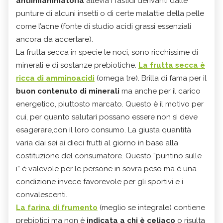
antiinfiammatoria
allevia i fastidi derivanti dalle
punture di alcuni insetti o di certe malattie della pelle
come l’acne (fonte di studio acidi grassi essenziali
ancora da accertare).
La frutta secca in specie le noci, sono ricchissime di
minerali e di sostanze prebiotiche.
La frutta secca è
ricca di amminoacidi
(omega tre). Brilla di fama per il
buon contenuto di minerali
ma anche per il carico
energetico, piuttosto marcato. Questo è il motivo per
cui, per quanto salutari possano essere non si deve
esagerare,con il loro consumo. La giusta quantità
varia dai sei ai dieci frutti al giorno in base alla
costituzione del consumatore. Questo “puntino sulle
i” è valevole per le persone in sovra peso ma è una
condizione invece favorevole per gli sportivi e i
convalescenti.
La farina di frumento
(meglio se integrale) contiene
prebiotici ma non è
indicata a chi è celiaco
o risulta