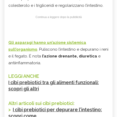
colesterolo e i trigliceridi e regolarizzano l’intestino.
Continua a leggere dopo la pubblicità
Gli asparagi hanno un’azione sistemica
sull’organismo
. Puliscono l’intestino e depurano i reni
e il fegato. È nota
l’azione drenante, diuretica
e
antiinfiammatoria.
LEGGI ANCHE
I cibi prebiotici tra gli alimenti funzionali:
scopri gli altri
Altri articoli sui cibi prebiotici:
>
I cibi prebiotici per depurare l'intestino:
scopri come