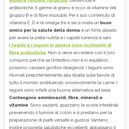
espleta funzioni fungicida
, battericida e
antibiotiche. Il germe di grano è ricco di vitamine del
gruppo B e di fibre insolubili. Per il suo contenuto di
vitamina E ,D e di omega tre e sei si rivela un
buon
amico per la salute della donna
e un forte alleato
per avere la pelle nutrita e i capelli luminosi e sani.
I fagioli e i legumi in genere sono ricchissimi di
fibre prebiotiche
. Non si deve eccedere con il loro
consumo perché se l’intestino non è in equilibrio
possono causare gonfiori disagevoli. I legumi sono
ritornati prepotentemente alla ribalta sulle tavole di
tutto il mondo sostituendo onorevolmente la carne. I
legumi sono infatti una buona alternativa ad essa.
Contengono amminoacidi, fibre, minerali e
vitamine
. Sono sazianti, spazzano le scorie intestinali
prevenendo il tumore al colon e si prestano per la
preparazione di piatti versatili e gustosi. Vantano
inoltre proprietà salutistiche eccellenti, abbassano il