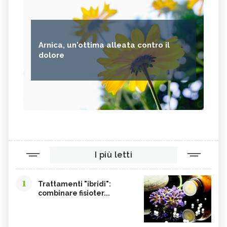
ALGA NORI
FICHI D'INDIA
AVENA
PUNTARELLE
SEMI DI CARTAMO
PESCE
Arnica, un'ottima alleata contro il
ANANAS
AGLIO
dolore
CACAO
ORIGANO
VITAMINA B, SINTOMI DA
PINOLI
ACCESSO
SEMI DI SESAMO
FERRO IN ECCESSO
AGRETTI
SPINACI
TAMARI
LISINA
I più letti
AMARANTO
FAGIOLI BORLOTTI
SONGINO
PRODOTTI A CHILOMETRO ZERO
1
Trattamenti "ibridi":
WASABI
CURRY
combinare fisioter...
DAIKON
CIME DI RAPA
EDAMAME
CALCIO