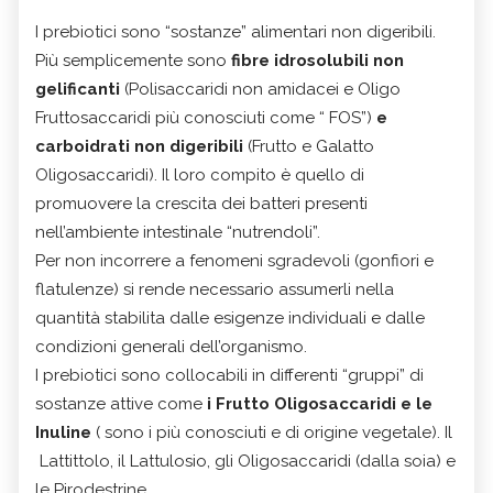
I prebiotici sono “sostanze” alimentari non digeribili.
Più semplicemente sono
fibre idrosolubili non
gelificanti
(Polisaccaridi non amidacei e Oligo
Fruttosaccaridi più conosciuti come “ FOS”)
e
carboidrati non digeribili
(Frutto e Galatto
Oligosaccaridi). Il loro compito è quello di
promuovere la crescita dei batteri presenti
nell’ambiente intestinale “nutrendoli”.
Per non incorrere a fenomeni sgradevoli (gonfiori e
flatulenze) si rende necessario assumerli nella
quantità stabilita dalle esigenze individuali e dalle
condizioni generali dell’organismo.
I prebiotici sono collocabili in differenti “gruppi” di
sostanze attive come
i Frutto Oligosaccaridi e le
Inuline
( sono i più conosciuti e di origine vegetale). Il
Lattittolo, il Lattulosio, gli Oligosaccaridi (dalla soia) e
le Pirodestrine.