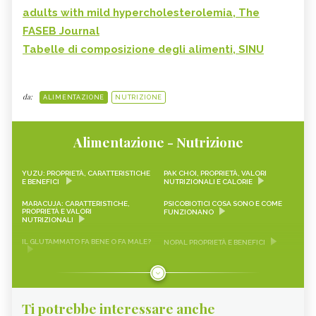
adults with mild hypercholesterolemia, The
FASEB Journal
Tabelle di composizione degli alimenti, SINU
da:
ALIMENTAZIONE
NUTRIZIONE
Alimentazione - Nutrizione
YUZU: PROPRIETÀ, CARATTERISTICHE
PAK CHOI, PROPRIETÀ, VALORI
E BENEFICI
NUTRIZIONALI E CALORIE
MARACUJA: CARATTERISTICHE,
PSICOBIOTICI COSA SONO E COME
PROPRIETÀ E VALORI
FUNZIONANO
NUTRIZIONALI
IL GLUTAMMATO FA BENE O FA MALE?
NOPAL PROPRIETÀ E BENEFICI
FRAGOLINE DI BOSCO
CRAUTI, PROPRIETÀ, VALORI
CARATTERISTICHE, PROPRIETÀ E
NUTRIZIONALI E RICETTE
RICETTE
Ti potrebbe interessare anche
LEMON SNACK, LIMEQUAT
SCAROLA