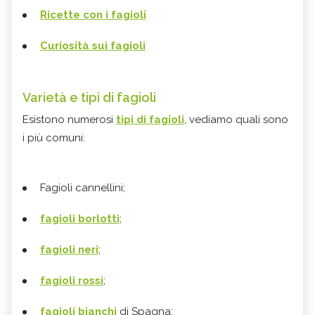
Ricette con i fagioli
Curiosità sui fagioli
Varietà e tipi di fagioli
Esistono numerosi
tipi di fagioli
, vediamo quali sono
i più comuni:
Fagioli cannellini;
fagioli borlotti
;
fagioli neri
;
fagioli rossi
;
fagioli bianchi
di Spagna;