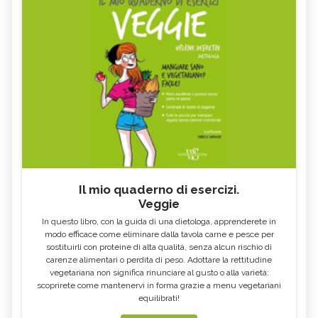
NATURALI.IT
COSA MANGIARE CON LA FEBBRE E
VOMITO, ALIMENTAZIONE
COSA NO
MIELE DI CASTAGNO: PROPRIETÀ E
SEMI DI CHIA
CONTROINDICAZION
FARINA DI SEMOLA DI GRANO
ECCESSO DI ZINCO: SINTOMI, CAUSE
DURO
E RIMEDI
ALGA KLAMATH
BASILICO
CIBI ACIDI
ALGA KOMBU
FOSFORO, ECCESSO
CALCIO IN ECCESSO
Il mio quaderno di esercizi.
AGLIO NERO
YOGURT GRECO
Veggie
CAVOLO-VERZA
PERMACULTURA
In questo libro, con la guida di una dietologa, apprenderete in
LITCHI
ALCHECHENGI
modo efficace come eliminare dalla tavola carne e pesce per
sostituirli con proteine di alta qualità, senza alcun rischio di
FARINA DI CASTAGNE
MELA COTOGNA
carenze alimentari o perdita di peso. Adottare la rettitudine
vegetariana non significa rinunciare al gusto o alla varietà:
POMPELMO
ACETO DI MELE
scoprirete come mantenervi in forma grazie a menu vegetariani
equilibrati!
ZAFFERANO
MELE