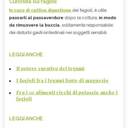
Curiosità sui fagioli
In caso di cattiva digestione
dei fagioli, è utile
passarli al passaverdure
dopo la cottura,
in modo
da rimuovere la buccia
, solitamente responsabile
dei disturbi gastrointestinali nei soggetti sensibili.
LEGGI ANCHE
Il potere curativo dei legumi
I fagioli fra i legumi fonte di magnesio
Fra i 10 alimenti ricchi di potassio anche i
fagioli
LEGGI ANCHE