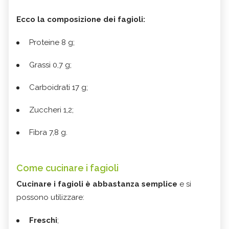
Ecco la composizione dei fagioli:
Proteine 8 g;
Grassi 0,7 g;
Carboidrati 17 g;
Zuccheri 1,2;
Fibra 7,8 g.
Come cucinare i fagioli
Cucinare i fagioli è abbastanza semplice
e si
possono utilizzare:
Freschi
;