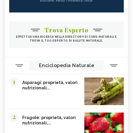
sfociano verso l'intensità fisica.
INTEGRATORI PER I CAPELLI
FICHI
SEMI DI PAPAVERO
PAPRIKA
FRUTTI ROSSI
OMEGA 3
Trova Esperto
AGRICOLTURA SOSTENIBILE
CICORIA
EFFETTUA UNA RICERCA NELLA DIRECTORY DI CURE-NATURALI E
TROVA IL TUO ESPERTO DI SALUTE NATURALE.
ORZO
MAGNESIO, CARENZA
MAGNESIO NEGLI ALIMENTI
LIME
INTEGRATORI DI MAGNESIO
GRANO SENATORE CAPPELLI
Enciclopedia Naturale
LICOPENE
DURIAN - CURE-NATURALI.IT
1
PESCA TABACCHIERA
PESCA NOCE
Asparagi: proprietà, valori
nutrizionali...
PRESSIONE BASSA,
EMORROIDI, ALIMENTAZIONE
ALIMENTAZIONE
FERRO, CARENZA
CILIEGIE
PESCHE
CETRIOLI
2
Fragole: proprietà, valori
nutrizionali,...
CELLULITE, ALIMENTAZIONE
CISTITE, ALIMENTAZIONE
INTEGRATORI NATURALI PER
COLITE, ALIMENTAZIONE