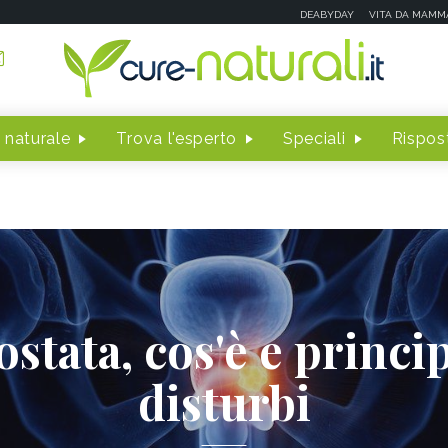
DEABYDAY
VITA DA MAMM
 naturale
Trova l'esperto
Speciali
Rispost
ostata, cos'è e princip
disturbi