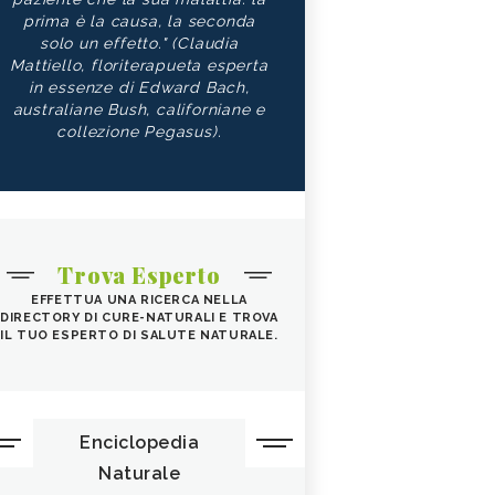
prima è la causa, la seconda
solo un effetto." (Claudia
Mattiello, floriterapueta esperta
in essenze di Edward Bach,
australiane Bush, californiane e
collezione Pegasus).
Trova Esperto
EFFETTUA UNA RICERCA NELLA
DIRECTORY DI CURE-NATURALI E TROVA
IL TUO ESPERTO DI SALUTE NATURALE.
Enciclopedia
Naturale