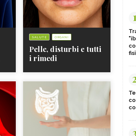
Tr
"ib
SALUTE
ORGANI
co
Pelle, disturbi e tutti
fis
i
i rimedi
Te
co
co