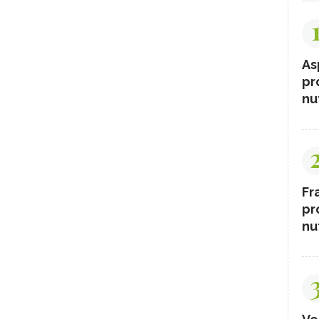
As
pr
nut
Fr
pr
nut