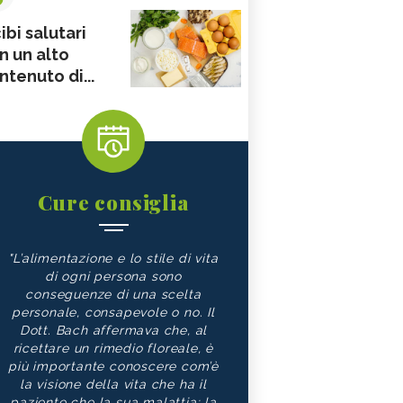
ibi salutari
n un alto
ntenuto di...
Cure consiglia
"L’alimentazione e lo stile di vita
di ogni persona sono
conseguenze di una scelta
personale, consapevole o no. Il
Dott. Bach affermava che, al
ricettare un rimedio floreale, è
più importante conoscere com’è
la visione della vita che ha il
paziente che la sua malattia: la