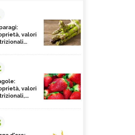
1
paragi:
oprietà, valori
rizionali...
2
agole:
oprietà, valori
rizionali,...
3