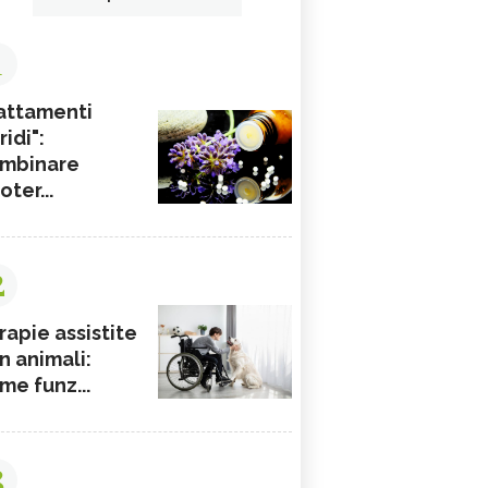
1
attamenti
ridi":
mbinare
ioter...
2
rapie assistite
n animali:
me funz...
3