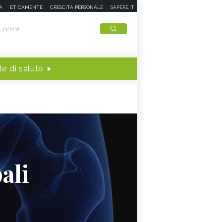
A
ETICAMENTE
CRESCITA PERSONALE
SAPERE.IT
e di salute
ali