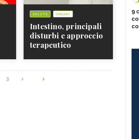
9 c
SALUTE
ORGANI
co
Intestino, principali
co
disturbi e approccio
terapeutico
2
3