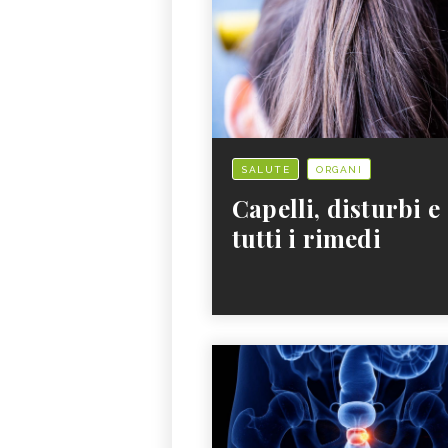
SALUTE
ORGANI
Capelli, disturbi e
tutti i rimedi