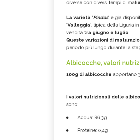
diverse con diversi tempi di matu
La varietà
"
Pindos
" è già dispon
"
Valleggia
", tipica della Liguria 
vendita
tra giugno e luglio
.
Queste variazioni di maturazi
periodo più lungo durante la sta
Albicocche, valori nutri
100g di albicocche
apportano 3
I valori nutrizionali delle alb
sono:
Acqua: 86,3g
Proteine: 0,4g