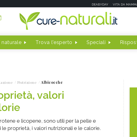
DEABYDAY
VITA DA MAMM
 naturale
Trova l'esperto
Speciali
Rispost
tazione
Nutrizione
Albicocche
prietà, valori
lorie
otene e licopene, sono utili per la pelle e
le proprietà, i valori nutrizionali e le calorie.