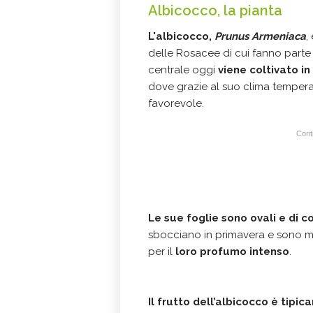
Albicocco, la pianta
L'albicocco,
Prunus Armeniaca
,
delle Rosacee di cui fanno parte an
centrale oggi
viene coltivato i
dove grazie al suo clima tempera
favorevole.
Conti
Le sue foglie sono ovali e di c
sbocciano in primavera e sono mo
per il
loro profumo intenso
.
Il frutto dell’albicocco è tipi