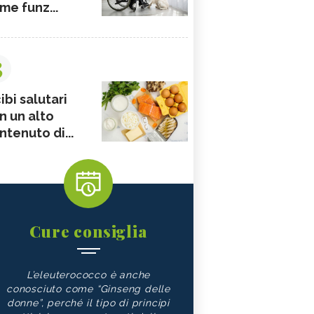
me funz...
3
ibi salutari
n un alto
ntenuto di...
Cure consiglia
L’eleuterococco è anche
conosciuto come “Ginseng delle
donne”, perché il tipo di principi