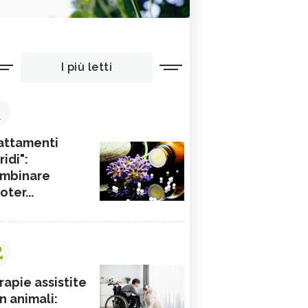
I più letti
1
attamenti
ridi":
mbinare
ioter...
2
rapie assistite
n animali: