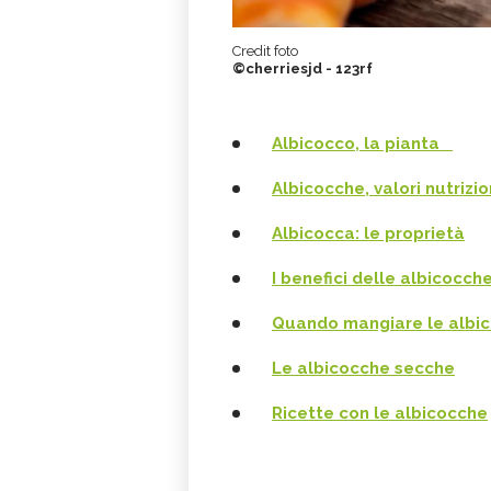
Credit foto
©cherriesjd - 123rf
Albicocco, la pianta
Albicocche, valori nutrizio
Albicocca: le proprietà
I benefici delle albicocch
Quando mangiare le albi
Le albicocche secche
Ricette con le albicocche