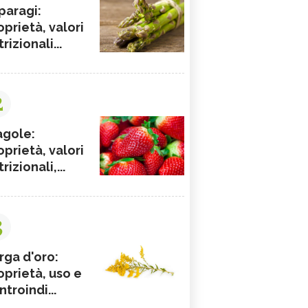
paragi:
oprietà, valori
rizionali...
2
agole:
oprietà, valori
rizionali,...
3
rga d'oro:
oprietà, uso e
ntroindi...