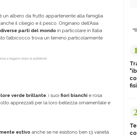
 è un albero da frutto appartenente alla famiglia
che il ciliegio e il pesco. Originario dell’Asia
n diverse parti del mondo
in particolare in Italia
to l’albicocco trova un terreno particolarmente
nua a leggere dopo la pubblicità
Tr
"ib
co
fis
olore verde brillante
, i suoi
fiori bianchi
e rosa
lto apprezzati per la loro bellezza ornamentale e
Te
camente estivo
anche se ne esistono ben 13 varietà
co