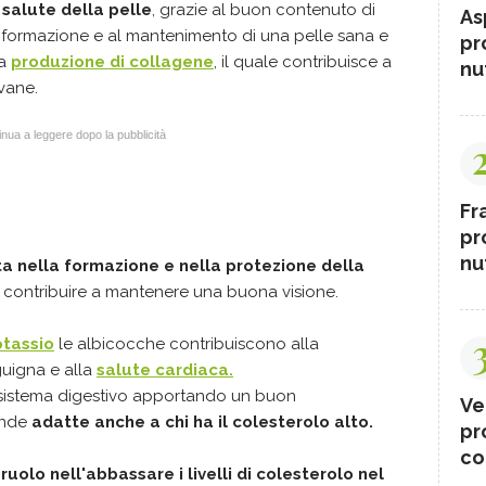
salute della pelle
, grazie al buon contenuto di
As
 formazione e al mantenimento di una pelle sana e
pr
la
produzione di collagene
, il quale contribuisce a
nut
vane.
nua a leggere dopo la pubblicità
Fr
pr
nut
lta nella formazione e nella protezione della
contribuire a mantenere una buona visione.
otassio
le albicocche contribuiscono alla
guigna e alla
salute cardiaca.
l sistema digestivo apportando un buon
Ve
ende
adatte anche a chi ha il colesterolo alto.
pr
co
e
ruolo nell'abbassare i livelli di colesterolo nel