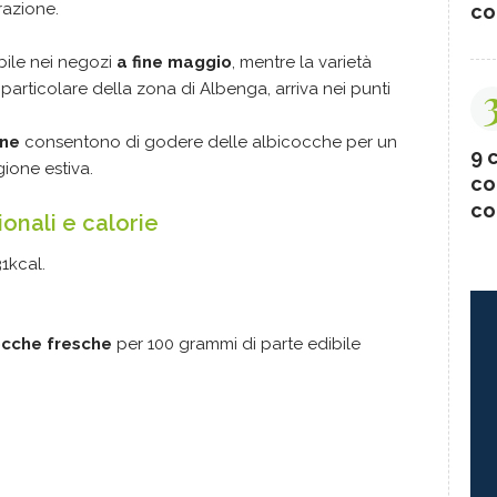
razione.
co
ibile nei negozi
a fine maggio
, mentre la varietà
in particolare della zona di Albenga, arriva nei punti
one
consentono di godere delle albicocche per un
9 c
gione estiva.
co
co
zionali e calorie
1kcal.
icocche fresche
per 100 grammi di parte edibile