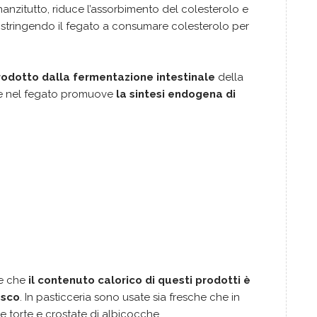
nanzitutto, riduce l’assorbimento del colesterolo e
i, costringendo il fegato a consumare colesterolo per
prodotto dalla fermentazione intestinale
della
che nel fegato promuove
la sintesi endogena di
:
re che
il contenuto calorico di questi prodotti è
esco
. In pasticceria sono usate sia fresche che in
e torte e crostate di albicocche.