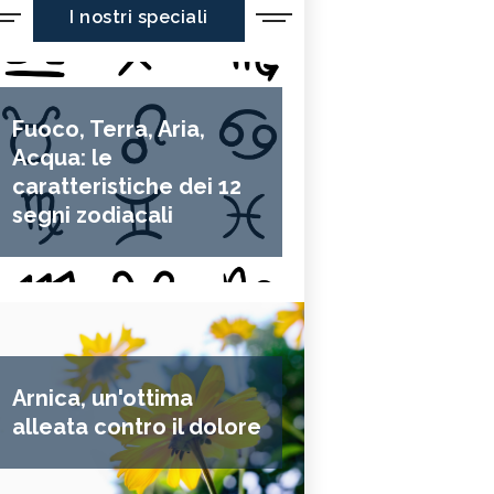
I nostri speciali
Fuoco, Terra, Aria,
Acqua: le
caratteristiche dei 12
segni zodiacali
Arnica, un'ottima
alleata contro il dolore