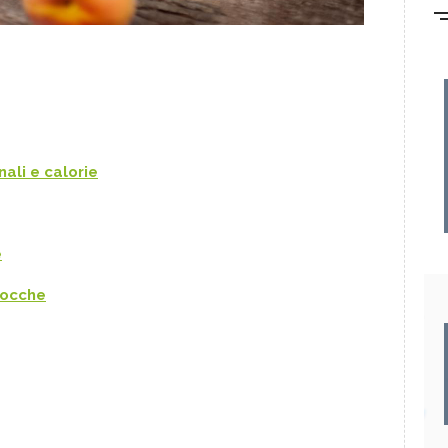
nali e calorie
e
cocche