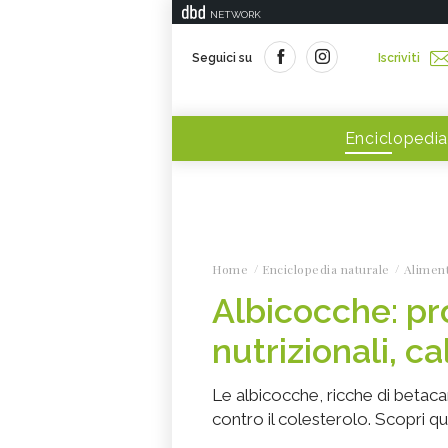
NETWORK
Seguici su
Iscriviti
Enciclopedia
Home
Enciclopedia naturale
Alimen
Albicocche: pro
nutrizionali, ca
Le albicocche, ricche di betacar
contro il colesterolo. Scopri qui 