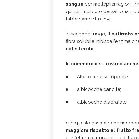
sangue
per molteplici ragioni. In
quindi il ricircolo dei sali biliar
fabbricarne di nuovi.
In secondo luogo,
il butirrato 
fibra solubile inibisce l’enzima 
colesterolo.
In commercio si trovano anche
Albicocche sciroppate;
albicocche candite;
albicocche disidratate
e in questo caso è bene ricorda
maggiore rispetto al frutto fr
confettura per preparare delizios