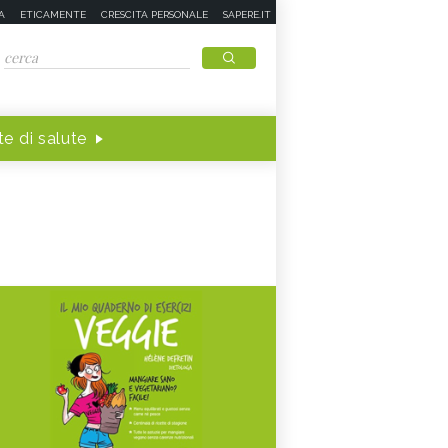
A
ETICAMENTE
CRESCITA PERSONALE
SAPERE.IT
e di salute