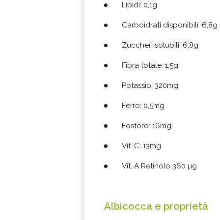
Lipidi: 0,1g
Carboidrati disponibili: 6,8g
Zuccheri solubili: 6,8g
Fibra totale: 1,5g
Potassio: 320mg
Ferro: 0,5mg
Fosforo: 16mg
Vit. C: 13mg
Vit. A Retinolo 360 µg
Albicocca e proprietà