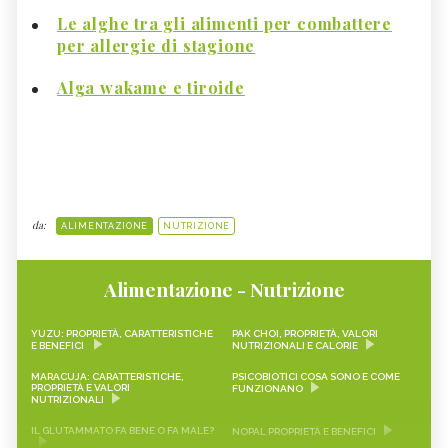
Le alghe tra gli alimenti per combattere
per allergie di stagione
Alga wakame e tiroide
da:
ALIMENTAZIONE
NUTRIZIONE
Alimentazione - Nutrizione
YUZU: PROPRIETÀ, CARATTERISTICHE
PAK CHOI, PROPRIETÀ, VALORI
E BENEFICI
NUTRIZIONALI E CALORIE
MARACUJA: CARATTERISTICHE,
PSICOBIOTICI COSA SONO E COME
PROPRIETÀ E VALORI
FUNZIONANO
NUTRIZIONALI
IL GLUTAMMATO FA BENE O FA MALE?
NOPAL PROPRIETÀ E BENEFICI