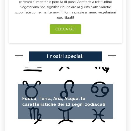
carenze alimentari o perdita di peso. Adottare la rettitudine
vegetariana non significa rinunciare al gusto o alla varietà:
POMPELMO
ACETO DI MELE
scoprirete come mantenervi in forma grazie a menu vegetariani
equilibrati!
ZAFFERANO
MELE
LENTICCHIE
BERGAMOTTO
CLICCA QUI
RADICCHIO
FRUTTA DI SETTEMBRE
NIGELLA SATIVA O CUMINO NERO
MIRTILLI
I nostri speciali
CEDRO
FARINA DI CECI
MELANZANE
FRIARIELLI
POKE
CUMINO
YOGURT
PRUGNE
MENTA
ROSMARINO
Fuoco, Terra, Aria, Acqua: le
ISTAMINA
ALBICOCCHE
caratteristiche dei 12 segni zodiacali
ZUCCHINE
ANICE
PASTINACA
PEPE ROSA
CIPOLLE
FAGIOLO DI CONTRONE