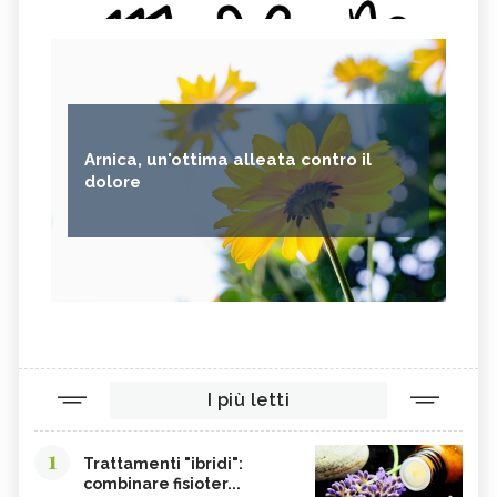
FAVE
BETACAROTENE
ALGA NORI
FICHI D'INDIA
AVENA
PUNTARELLE
SEMI DI CARTAMO
PESCE
Arnica, un'ottima alleata contro il
ANANAS
AGLIO
dolore
CACAO
ORIGANO
VITAMINA B, SINTOMI DA
PINOLI
ACCESSO
SEMI DI SESAMO
FERRO IN ECCESSO
AGRETTI
SPINACI
TAMARI
LISINA
I più letti
AMARANTO
FAGIOLI BORLOTTI
SONGINO
PRODOTTI A CHILOMETRO ZERO
1
Trattamenti "ibridi":
WASABI
CURRY
combinare fisioter...