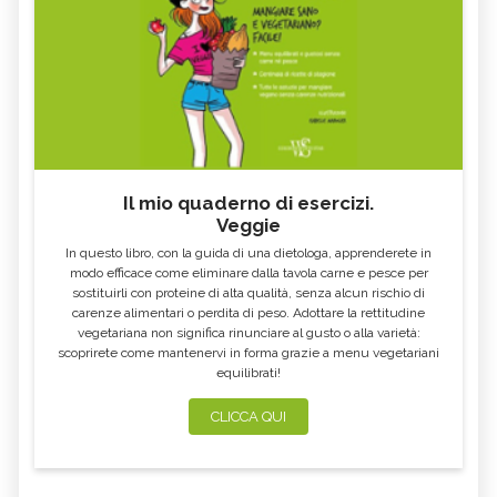
CONTROINDICAZION
FARINA DI SEMOLA DI GRANO
ECCESSO DI ZINCO: SINTOMI, CAUSE
DURO
E RIMEDI
ALGA KLAMATH
BASILICO
CIBI ACIDI
ALGA KOMBU
FOSFORO, ECCESSO
CALCIO IN ECCESSO
Il mio quaderno di esercizi.
AGLIO NERO
YOGURT GRECO
Veggie
CAVOLO-VERZA
PERMACULTURA
In questo libro, con la guida di una dietologa, apprenderete in
LITCHI
ALCHECHENGI
modo efficace come eliminare dalla tavola carne e pesce per
sostituirli con proteine di alta qualità, senza alcun rischio di
FARINA DI CASTAGNE
MELA COTOGNA
carenze alimentari o perdita di peso. Adottare la rettitudine
vegetariana non significa rinunciare al gusto o alla varietà:
POMPELMO
ACETO DI MELE
scoprirete come mantenervi in forma grazie a menu vegetariani
equilibrati!
ZAFFERANO
MELE
LENTICCHIE
BERGAMOTTO
CLICCA QUI
RADICCHIO
FRUTTA DI SETTEMBRE
NIGELLA SATIVA O CUMINO NERO
MIRTILLI