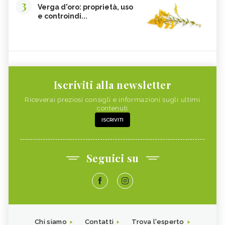
3
Verga d'oro: proprietà, uso
CALCOLI RENALI,
ALGHE COMMESTIBILI
e controindi...
ALIMENTAZIONE
FINOCCHIETTO SELVATICO
PORRI
ZINCO
INSONNIA, ALIMENTAZIONE
MELONE
ZOLFO
RUCOLA
PISELLI
Iscriviti alla newsletter
MAGGIORANA
SEDANO RAPA
Riceverai preziosi consigli e informazioni sugli ultimi
contenuti
SEDANO
FARINA DI FIENO GRECO
ISCRIVITI
BANANA
RISO
CAVOLFIORE
PAPAYA
Seguici su
MAGNESIO
CHLORELLA
SILICIO
RAME
VITAMINA A NEGLI ALIMENTI
GRANO SARACENO
RIBES
FARINA DI FARRO
Chi siamo
Contatti
Trova l'esperto
TAURINA
MIELE DI MANUKA