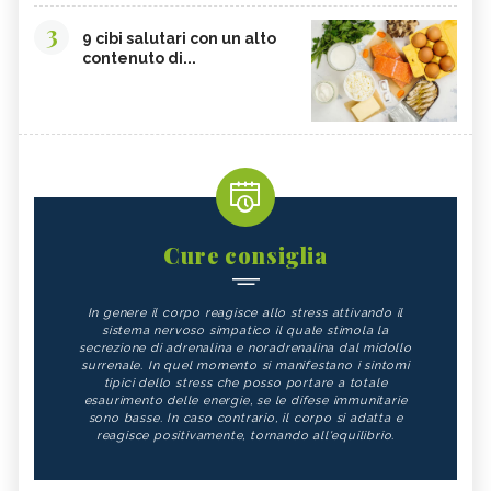
3
CARDO
FRUTTA, GUIDA COMPLETA
9 cibi salutari con un alto
contenuto di...
VITAMINA D, ECCESSO
SEMI DI ZUCCA
NIGARI
NOCI PECAN
MISO
NOCI
BIETOLE
GLUTATIONE
INTEGRATORI ANTIOSSIDANTI
TEMPEH
ACIDO FOLICO
TOFU
Cure consiglia
CHIODI DI GAROFANO
FAGIOLI
In genere il corpo reagisce allo stress attivando il
FUNGHI
SOMMACCO
sistema nervoso simpatico il quale stimola la
secrezione di adrenalina e noradrenalina dal midollo
CIBI LASSATIVI
CIBI ALCALINI
surrenale. In quel momento si manifestano i sintomi
tipici dello stress che posso portare a totale
ZUCCA
ALGA WAKAME
esaurimento delle energie, se le difese immunitarie
sono basse. In caso contrario, il corpo si adatta e
CASTAGNE
INTEGRATORI PER I CAPELLI
reagisce positivamente, tornando all'equilibrio.
FICHI
SEMI DI PAPAVERO
PAPRIKA
FRUTTI ROSSI