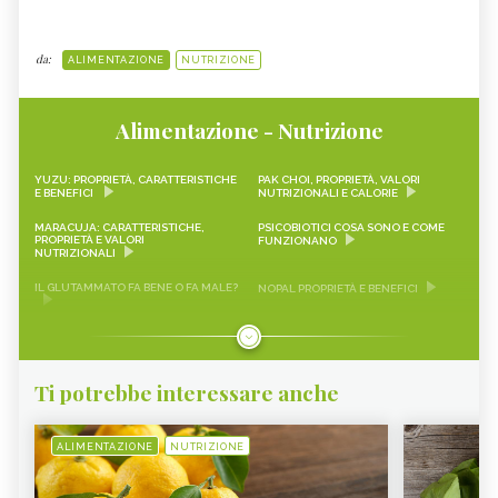
da:
ALIMENTAZIONE
NUTRIZIONE
Alimentazione - Nutrizione
YUZU: PROPRIETÀ, CARATTERISTICHE
PAK CHOI, PROPRIETÀ, VALORI
E BENEFICI
NUTRIZIONALI E CALORIE
MARACUJA: CARATTERISTICHE,
PSICOBIOTICI COSA SONO E COME
PROPRIETÀ E VALORI
FUNZIONANO
NUTRIZIONALI
IL GLUTAMMATO FA BENE O FA MALE?
NOPAL PROPRIETÀ E BENEFICI
FRAGOLINE DI BOSCO
CRAUTI, PROPRIETÀ, VALORI
CARATTERISTICHE, PROPRIETÀ E
NUTRIZIONALI E RICETTE
RICETTE
Ti potrebbe interessare anche
LEMON SNACK, LIMEQUAT
SCAROLA
RAPA ROSSA
SEITAN PROPRIETÀ E BENEFICI
ALIMENTAZIONE
NUTRIZIONE
AVOCADO
SALVIA