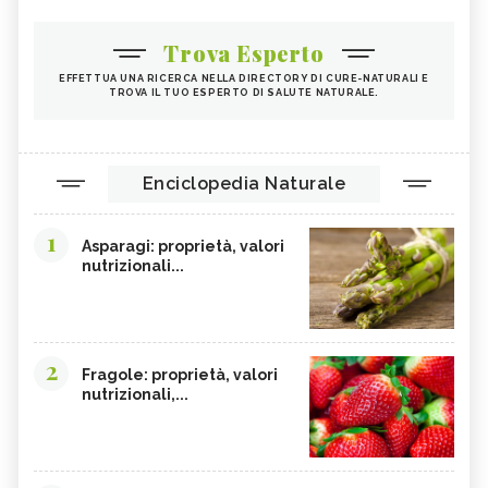
OMEGA 3
AGRICOLTURA SOSTENIBILE
Trova Esperto
CICORIA
ORZO
EFFETTUA UNA RICERCA NELLA DIRECTORY DI CURE-NATURALI E
TROVA IL TUO ESPERTO DI SALUTE NATURALE.
MAGNESIO, CARENZA
MAGNESIO NEGLI ALIMENTI
LIME
INTEGRATORI DI MAGNESIO
GRANO SENATORE CAPPELLI
LICOPENE
Enciclopedia Naturale
DURIAN - CURE-NATURALI.IT
PESCA TABACCHIERA
1
PRESSIONE BASSA,
PESCA NOCE
Asparagi: proprietà, valori
ALIMENTAZIONE
nutrizionali...
EMORROIDI, ALIMENTAZIONE
FERRO, CARENZA
CILIEGIE
PESCHE
CETRIOLI
CELLULITE, ALIMENTAZIONE
2
Fragole: proprietà, valori
nutrizionali,...
CISTITE, ALIMENTAZIONE
COLITE, ALIMENTAZIONE
INTEGRATORI NATURALI PER
COCCO
EMORROIDI
FOSFORO
FRAGOLE