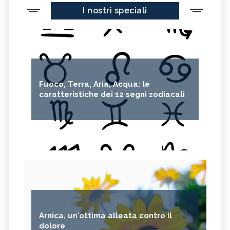
I nostri speciali
CEDRO
FARINA DI CECI
MELANZANE
FRIARIELLI
POKE
CUMINO
YOGURT
PRUGNE
MENTA
ROSMARINO
Fuoco, Terra, Aria, Acqua: le
ISTAMINA
ALBICOCCHE
caratteristiche dei 12 segni zodiacali
ZUCCHINE
ANICE
PASTINACA
PEPE ROSA
CIPOLLE
FAGIOLO DI CONTRONE
FAVE
BETACAROTENE
ALGA NORI
FICHI D'INDIA
AVENA
PUNTARELLE
SEMI DI CARTAMO
PESCE
Arnica, un'ottima alleata contro il
ANANAS
AGLIO
dolore