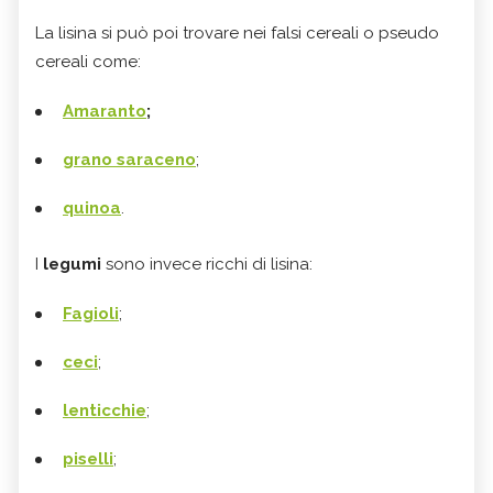
La lisina si può poi trovare nei falsi cereali o pseudo
cereali come:
Amaranto
;
grano saraceno
;
quinoa
.
I
legumi
sono invece ricchi di lisina:
Fagioli
;
ceci
;
lenticchie
;
piselli
;