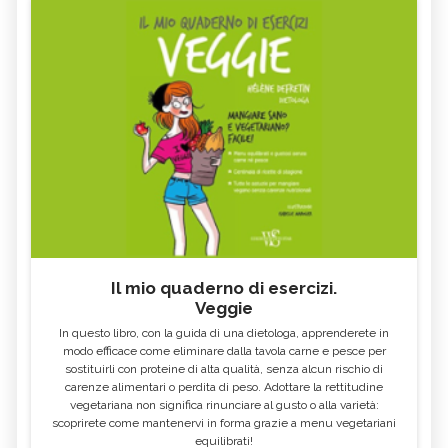
FAGIOLI ROSSI: PROPRIETÀ E VALORI
GLI ALIMENTI E I CIBI PIÙ RICCHI DI
NUTRIZIONALI - CURE-
FOSFORO - CURE-NATURALI.IT
NATURALI.IT
COSA MANGIARE CON LA FEBBRE E
VOMITO, ALIMENTAZIONE
COSA NO
MIELE DI CASTAGNO: PROPRIETÀ E
SEMI DI CHIA
CONTROINDICAZION
FARINA DI SEMOLA DI GRANO
ECCESSO DI ZINCO: SINTOMI, CAUSE
DURO
E RIMEDI
ALGA KLAMATH
BASILICO
CIBI ACIDI
ALGA KOMBU
FOSFORO, ECCESSO
CALCIO IN ECCESSO
Il mio quaderno di esercizi.
AGLIO NERO
YOGURT GRECO
Veggie
CAVOLO-VERZA
PERMACULTURA
In questo libro, con la guida di una dietologa, apprenderete in
LITCHI
ALCHECHENGI
modo efficace come eliminare dalla tavola carne e pesce per
sostituirli con proteine di alta qualità, senza alcun rischio di
FARINA DI CASTAGNE
MELA COTOGNA
carenze alimentari o perdita di peso. Adottare la rettitudine
vegetariana non significa rinunciare al gusto o alla varietà:
POMPELMO
ACETO DI MELE
scoprirete come mantenervi in forma grazie a menu vegetariani
equilibrati!
ZAFFERANO
MELE