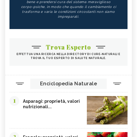
bene e prendersi cura del sistema meraviglioso
ZUCCA
ALGA WAKAME
corpo-psiche, in modo che quando il cambiamento ci
trasforma e varia le condizioni circostanti non siamo
CASTAGNE
INTEGRATORI PER I CAPELLI
impreparati.
FICHI
SEMI DI PAPAVERO
PAPRIKA
FRUTTI ROSSI
OMEGA 3
AGRICOLTURA SOSTENIBILE
Trova Esperto
CICORIA
ORZO
EFFETTUA UNA RICERCA NELLA DIRECTORY DI CURE-NATURALI E
TROVA IL TUO ESPERTO DI SALUTE NATURALE.
MAGNESIO, CARENZA
MAGNESIO NEGLI ALIMENTI
LIME
INTEGRATORI DI MAGNESIO
GRANO SENATORE CAPPELLI
LICOPENE
Enciclopedia Naturale
DURIAN - CURE-NATURALI.IT
PESCA TABACCHIERA
1
PRESSIONE BASSA,
PESCA NOCE
Asparagi: proprietà, valori
ALIMENTAZIONE
nutrizionali...
EMORROIDI, ALIMENTAZIONE
FERRO, CARENZA
CILIEGIE
PESCHE
CETRIOLI
CELLULITE, ALIMENTAZIONE
2