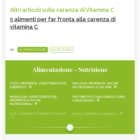
Altri articoli sulla carenza di Vitamina C
5 alimenti per far fronta alla carenza di
vitamina C
da:
ALIMENTAZIONE
NUTRIZIONE
Alimentazione - Nutrizione
YUZU: PROPRIETÀ, CARATTERISTICHE
PAK CHOI, PROPRIETÀ, VALORI
E BENEFICI
NUTRIZIONALI E CALORIE
MARACUJA: CARATTERISTICHE,
PSICOBIOTICI COSA SONO E COME
PROPRIETÀ E VALORI
FUNZIONANO
NUTRIZIONALI
IL GLUTAMMATO FA BENE O FA MALE?
NOPAL PROPRIETÀ E BENEFICI
FRAGOLINE DI BOSCO
CRAUTI, PROPRIETÀ, VALORI
CARATTERISTICHE, PROPRIETÀ E
NUTRIZIONALI E RICETTE
RICETTE