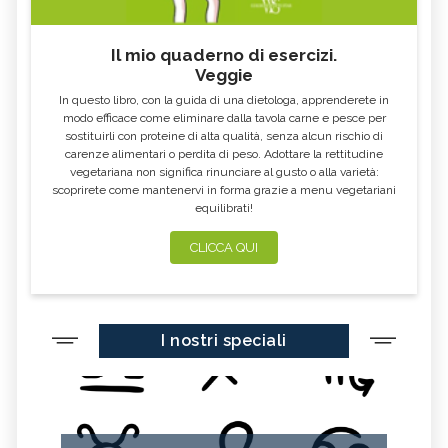
CALCIO IN ECCESSO
AGLIO NERO
Il mio quaderno di esercizi.
YOGURT GRECO
CAVOLO-VERZA
Veggie
PERMACULTURA
LITCHI
In questo libro, con la guida di una dietologa, apprenderete in
ALCHECHENGI
FARINA DI CASTAGNE
modo efficace come eliminare dalla tavola carne e pesce per
sostituirli con proteine di alta qualità, senza alcun rischio di
MELA COTOGNA
POMPELMO
carenze alimentari o perdita di peso. Adottare la rettitudine
vegetariana non significa rinunciare al gusto o alla varietà:
ACETO DI MELE
ZAFFERANO
scoprirete come mantenervi in forma grazie a menu vegetariani
equilibrati!
MELE
LENTICCHIE
BERGAMOTTO
RADICCHIO
CLICCA QUI
FRUTTA DI SETTEMBRE
NIGELLA SATIVA O CUMINO NERO
MIRTILLI
CEDRO
I nostri speciali
FARINA DI CECI
MELANZANE
FRIARIELLI
POKE
CUMINO
YOGURT
PRUGNE
MENTA