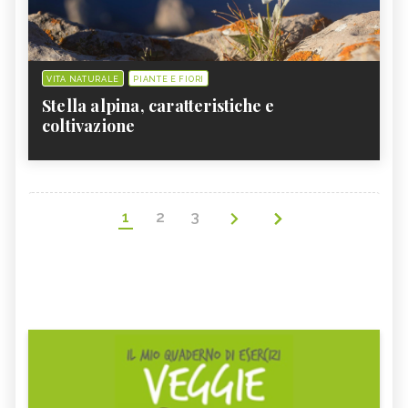
VITA NATURALE
PIANTE E FIORI
Stella alpina, caratteristiche e
coltivazione
1
2
3