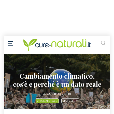
Cambiamento climatico,
cos'è e perché è un dato reale
di
VALENTINA NERI
VITA NATURALE
VITA GREEN