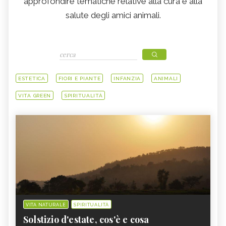
approfondire tematiche relative alla cura e alla
salute degli amici animali.
ESTETICA
FIORI E PIANTE
INFANZIA
ANIMALI
VITA GREEN
SPIRITUALITÀ
VITA NATURALE
SPIRITUALITÀ
Solstizio d'estate, cos'è e cosa