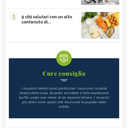
3
9 cibi salutari con un alto
contenuto di...
Cure consiglia
I muscoli mimici sono particolari, muovono la pelle
invece delle ossa. Quando sorridete o fate espressioni
buffe, usate non meno di 30 muscoli diversi. I muscoli
più attivi sono quelli che muovono le pupille nelle
orbite.