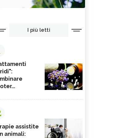
I più letti
1
attamenti
ridi":
mbinare
ioter...
2
rapie assistite
n animali: