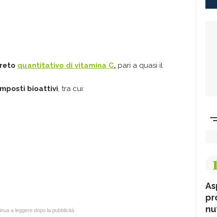
creto
quantitativo di vitamina C
,
pari a quasi il
mposti bioattivi
, tra cui:
As
pr
nut
nua a leggere dopo la pubblicità