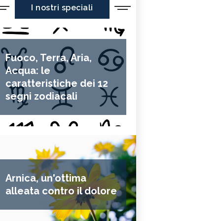
I nostri speciali
Fuoco, Terra, Aria,
Acqua: le
caratteristiche dei 12
segni zodiacali
Arnica, un'ottima
alleata contro il dolore