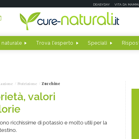
DEABYDAY
VITA DA MAMM
 naturale
Trova l'esperto
Speciali
Rispost
tazione
Nutrizione
Zucchine
ietà, valori
lorie
no ricchissime di potassio e molto utili per la
ntestino.