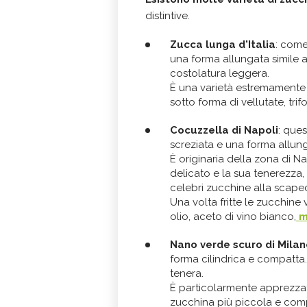
distintive.
Zucca lunga d'Italia
: come
una forma allungata simile 
costolatura leggera.
È una varietà estremamente v
sotto forma di vellutate, tri
Cocuzzella di Napoli
: que
screziata e una forma allung
È originaria della zona di N
delicato e la sua tenerezza,
celebri zucchine alla scape
Una volta fritte le zucchine
olio, aceto di vino bianco,
m
Nano verde scuro di Milan
forma cilindrica e compatta
tenera.
È particolarmente apprezzata
zucchina più piccola e comp