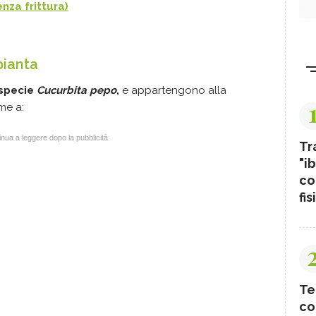
nza frittura)
pianta
 specie
Cucurbita pepo
,
e appartengono alla
me a:
nua a leggere dopo la pubblicità
Tr
"ib
co
fis
Te
co