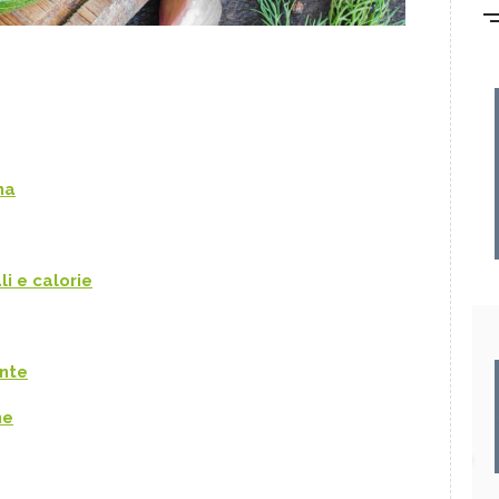
na
li e calorie
ante
ne