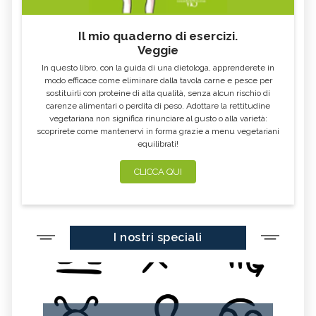
FOSFORO, ECCESSO
CALCIO IN ECCESSO
Il mio quaderno di esercizi.
AGLIO NERO
YOGURT GRECO
Veggie
CAVOLO-VERZA
PERMACULTURA
In questo libro, con la guida di una dietologa, apprenderete in
LITCHI
ALCHECHENGI
modo efficace come eliminare dalla tavola carne e pesce per
sostituirli con proteine di alta qualità, senza alcun rischio di
FARINA DI CASTAGNE
MELA COTOGNA
carenze alimentari o perdita di peso. Adottare la rettitudine
vegetariana non significa rinunciare al gusto o alla varietà:
POMPELMO
ACETO DI MELE
scoprirete come mantenervi in forma grazie a menu vegetariani
equilibrati!
ZAFFERANO
MELE
LENTICCHIE
BERGAMOTTO
CLICCA QUI
RADICCHIO
FRUTTA DI SETTEMBRE
NIGELLA SATIVA O CUMINO NERO
MIRTILLI
I nostri speciali
CEDRO
FARINA DI CECI
MELANZANE
FRIARIELLI
POKE
YOGURT
PRUGNE
MENTA