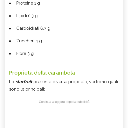
Proteine 1 g
Lipidi 0,3 g
Carboidrati 6,7 g
Zuccheri 4 g
Fibra 3 g
Proprietà della carambola
Lo
starfruit
presenta diverse proprietà, vediamo quali
sono le principali:
Continua a leggere dopo la pubblicità