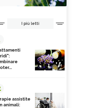
I più letti
1
attamenti
ridi":
mbinare
ioter...
2
rapie assistite
n animali: