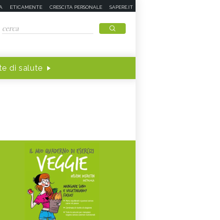
A
ETICAMENTE
CRESCITA PERSONALE
SAPERE.IT
e di salute