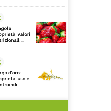
2
agole:
oprietà, valori
rizionali,...
3
rga d'oro:
oprietà, uso e
ntroindi...