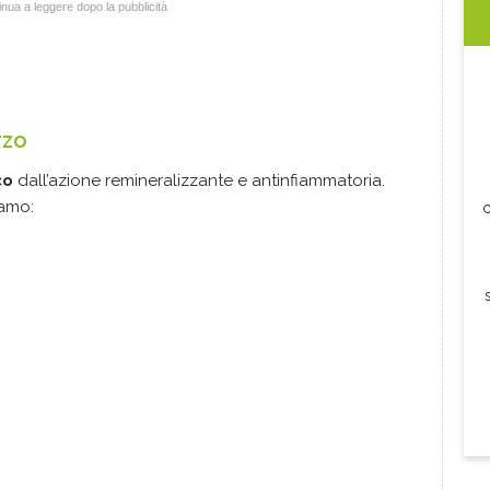
nua a leggere dopo la pubblicità
rzo
co
dall’azione remineralizzante e antinfiammatoria.
iamo:
c