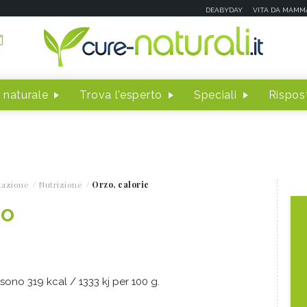
DEABYDAY
VITA DA MAMM
 naturale
Trova l'esperto
Speciali
Rispost
tazione
Nutrizione
Orzo, calorie
zo
sono 319 kcal / 1333 kj per 100 g.