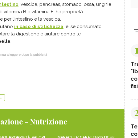
intestino
, vescica, pancreas, stomaco, ossa, unghie
i
, vitamina B e vitamina E, ha proprietà
e per l’intestino e la vescica.
aiutano
in caso di stitichezza
, e, se consumato
lare la digestione e aiutare contro le
pelle
.
nua a leggere dopo la pubblicità
Tr
"ib
co
fis
E
azione - Nutrizione
Te
co
HOI, PROPRIETÀ, VALORI
MARACUJA: CARATTERISTICHE,