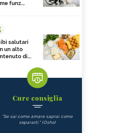
me funz...
3
ibi salutari
n un alto
ntenuto di...
Cure consiglia
"Se sai come amare saprai come
separarti." (Osho)