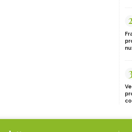
LLI
CEDRO
NZANE
FRIARIELLI
URT
PRUGNE
Fr
ARINO
ISTAMINA
pr
HINE
ANICE
nut
 ROSA
CIPOLLE
BETACAROTENE
 D'INDIA
AVENA
 DI CARTAMO
PESCE
Ve
O
CACAO
pr
co
INA B, SINTOMI DA
PINOLI
SSO
O IN ECCESSO
AGRETTI
RI
LISINA