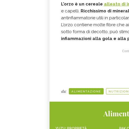
L'orzo è un cereale
alleato di 
e capelli.
Ricchissimo di mineral
antinfiammatorie utili in particolar
L’orzo contiene molte fibre che 
sotto forma di decotto, può stimo
infiammazioni alla gola e alla 
Conti
da:
ALIMENTAZIONE
NUTRIZION
Aliment
YUZU: PROPRIETÀ,
PAK C