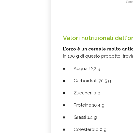
Conti
Valori nutrizionali dell'o
L’orzo è un cereale molto anti
In 100 g di questo prodotto, trov
Acqua 12,2 g
Carboidrati 70,5 g
Zuccheri 0 g
Proteine 10,4 g
Grassi 1,4 g
Colesterolo 0 g