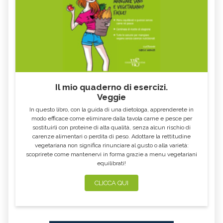
ESCOLZIA
OLIO DI SESAMO
AMIDO
TÈ BIANCO
MELISSA
KOMBUCHA
GENZIANA
ECHINACEA, TINTURA MADRE
CARDO MARIANO IN
OLEOLITI
ERBORISTERIA
Il mio quaderno di esercizi.
MORINGA OLEIFERA
FUMARIA
Veggie
LAVANDA
CALENDULA
In questo libro, con la guida di una dietologa, apprenderete in
modo efficace come eliminare dalla tavola carne e pesce per
IPERICO
ELICRISO
sostituirli con proteine di alta qualità, senza alcun rischio di
carenze alimentari o perdita di peso. Adottare la rettitudine
MANNITE
ASHWAGANDHA
vegetariana non significa rinunciare al gusto o alla varietà:
scoprirete come mantenervi in forma grazie a menu vegetariani
EQUISETO
ISSOPO
equilibrati!
EPILOBIO
MENTA, TINTURA MADRE
CLICCA QUI
SALVIA, TINTURA MADRE
GELSOMINO
BORRAGINE
AÇAI
PORTULACA
RHODIOLA