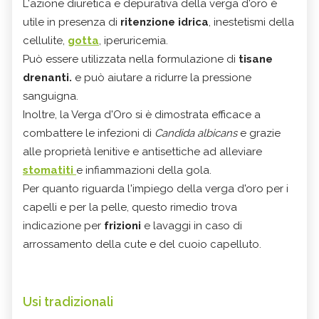
L'azione diuretica e depurativa della verga d'oro è
utile in presenza di
ritenzione idrica
, inestetismi della
cellulite,
gotta
, iperuricemia.
Può essere utilizzata nella formulazione di
tisane
drenanti.
e può aiutare a ridurre la pressione
sanguigna.
Inoltre, la Verga d'Oro si è dimostrata efficace a
combattere le infezioni di
Candida albicans
e grazie
alle proprietà lenitive e antisettiche ad alleviare
stomatiti
e infiammazioni della gola.
Per quanto riguarda l'impiego della verga d'oro per i
capelli e per la pelle, questo rimedio trova
indicazione per
frizioni
e lavaggi in caso di
arrossamento della cute e del cuoio capelluto.
Usi tradizionali