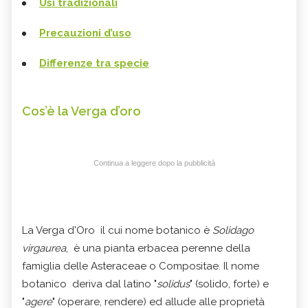
Usi tradizionali
Precauzioni d’uso
Differenze tra specie
Cos’è la Verga d’oro
Continua a leggere dopo la pubblicità
La Verga d'Oro il cui nome botanico è
Solidago
virgaurea
, è una pianta erbacea perenne della
famiglia delle Asteraceae o Compositae. Il nome
botanico deriva dal latino "
solidus
" (solido, forte) e
"
agere
" (operare, rendere) ed allude alle proprietà