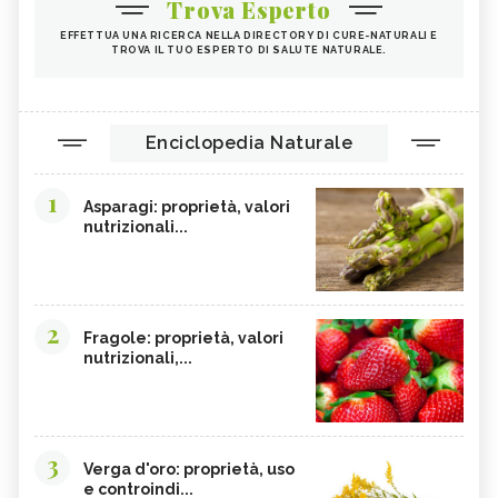
Trova Esperto
ANANAS
ARTIGLIO DEL DIAVOLO
EFFETTUA UNA RICERCA NELLA DIRECTORY DI CURE-NATURALI E
TARASSACO
PASSIFLORA
TROVA IL TUO ESPERTO DI SALUTE NATURALE.
CAMOMILLA
MANNA
GINSENG
OLIO DI COTONE
Enciclopedia Naturale
EFFETTI COLLATERALI PIANTE ERBE
VIOLA DEL PENSIERO
OFFICINALI
1
CRANBERRY
CARRUBE
Asparagi: proprietà, valori
nutrizionali...
TANACETO
BUGOLA
AMAMELIDE
FLAVONOIDI
SOFORA
EDERA
2
Fragole: proprietà, valori
ELEUTEROCOCCO, TINTURA
FICO DEGLI OTTENTOTTI
nutrizionali,...
MADRE
CENTINODIA
UNCARIA
MASTICE DI CHIOS
CIRMOLO
3
MELASSA NERA
KUKICHA
Verga d'oro: proprietà, uso
e controindi...