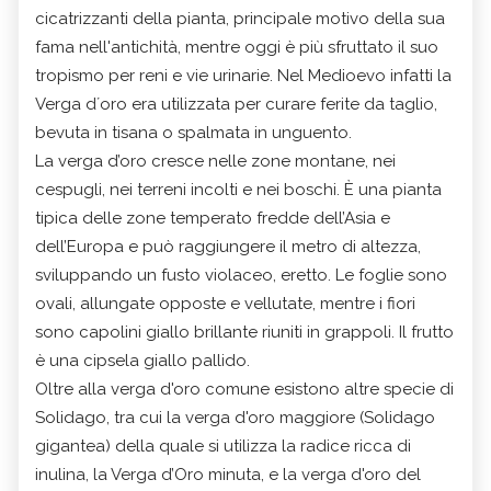
cicatrizzanti della pianta, principale motivo della sua
fama nell'antichità, mentre oggi è più sfruttato il suo
tropismo per reni e vie urinarie. Nel Medioevo infatti la
Verga d´oro era utilizzata per curare ferite da taglio,
bevuta in tisana o spalmata in unguento.
La verga d’oro cresce nelle zone montane, nei
cespugli, nei terreni incolti e nei boschi. È una pianta
tipica delle zone temperato fredde dell’Asia e
dell’Europa e può raggiungere il metro di altezza,
sviluppando un fusto violaceo, eretto. Le foglie sono
ovali, allungate opposte e vellutate, mentre i fiori
sono capolini giallo brillante riuniti in grappoli. Il frutto
è una cipsela giallo pallido.
Oltre alla verga d'oro comune esistono altre specie di
Solidago, tra cui la verga d'oro maggiore (Solidago
gigantea) della quale si utilizza la radice ricca di
inulina, la Verga d’Oro minuta, e la verga d'oro del