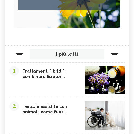
FRUTTOSIO
ASSENZIO
FUCUS
MELATONINA
PILOSELLA
YERBA SANTA,
OLIO DI RISO
TINTURA MADRE DI CURCUMA
COLINA
CORDYCEPS SINENSIS
I più letti
BARDANA
BROMELINA
GUARANÀ
UVA URSINA
1
Trattamenti "ibridi":
AGNOCASTO
TANNINI
combinare fisioter...
FIENO GRECO
MALTODESTRINE
AGAVE
TAMARINDO
BIANCOSPINO
GRAMIGNA
2
Terapie assistite con
animali: come funz...
BELLADONNA
SANTOREGGIA
MACA DELLA ANDE
ELEUTEROCOCCO
PIANTAGGINE
ARNICA