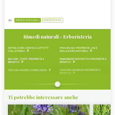
da:
RIMEDI NATURALI
ERBORISTERIA
Rimedi naturali - Erboristeria
ARTIGLIO DEL DIAVOLO, EFFETTI
PINO MUGO: PROPRIETÀ, USI E
COLLATERALI
INALAZIONI NATURALI
BACOPA, COS'È, PROPRIETÀ E
RABARBARO RAPONTICO PROPRIETÀ E
BENEFICI
BENEFICI
CASCARA SAGRADA PROPRIETÀ E
TINTURA MADRE DI RIBES NERO
BENEFICI
ONONIDE, PROPRIETÀ E BENEFICI
GEMMODERIVATI
ECHINACEA
KARKADÈ
Ti potrebbe interessare anche
PIMPINELLA
OLIO DI COCCO
VIAGRA NATURALE
ERICA - CURE-NATURALI.IT
PIANTE PER COMBATTERE
GLUCOMANNANO