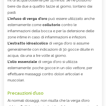
ml di acqua bollente per 15 minuti. Se ne possono
bere da due a quattro tazze al giorno, lontano dai
pasti.
L'infuso di verga d'oro
può essere utilizzato anche
esternamente come
collutorio
contro le
infiammazioni della bocca e per la detersione delle
zone intime in caso di infiammazioni e infezioni.
L’estratto idroalcolico
di verga d’oro si assume
generalmente con indicazioni di 30 gocce diluite in
acqua, da una a tre volte al giorno.
L'olio essenziale
di verga d'oro si utilizza
esternamente: poche gocce in un olio vettore, per
effettuare massaggi contro dolori articolari e
muscolari.
Precauzioni d’uso
Ai normali dosaggi, non risulta che la verga d’oro