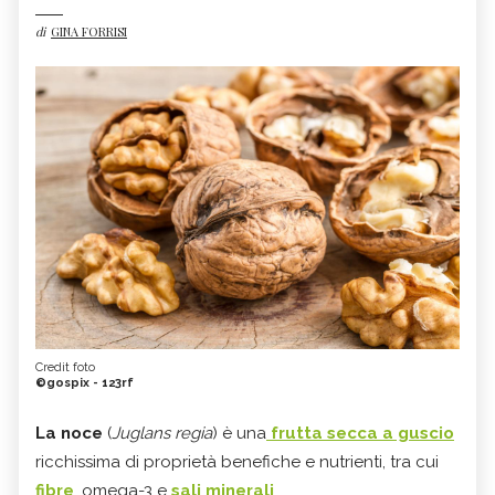
di
GINA FORRISI
Credit foto
©gospix - 123rf
La noce
(
Juglans regia
) è una
frutta secca a guscio
ricchissima di proprietà benefiche e nutrienti, tra cui
fibre
, omega-3 e
sali minerali
.