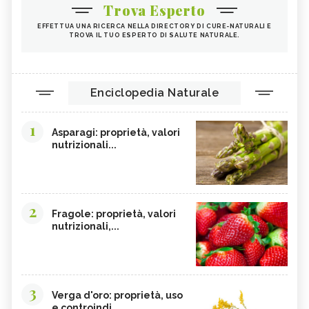
Trova Esperto
ORZO
MAGNESIO, CARENZA
EFFETTUA UNA RICERCA NELLA DIRECTORY DI CURE-NATURALI E
TROVA IL TUO ESPERTO DI SALUTE NATURALE.
MAGNESIO NEGLI ALIMENTI
LIME
INTEGRATORI DI MAGNESIO
GRANO SENATORE CAPPELLI
LICOPENE
DURIAN - CURE-NATURALI.IT
Enciclopedia Naturale
PESCA TABACCHIERA
PESCA NOCE
1
PRESSIONE BASSA,
EMORROIDI, ALIMENTAZIONE
Asparagi: proprietà, valori
ALIMENTAZIONE
nutrizionali...
FERRO, CARENZA
CILIEGIE
PESCHE
CETRIOLI
CELLULITE, ALIMENTAZIONE
CISTITE, ALIMENTAZIONE
2
Fragole: proprietà, valori
nutrizionali,...
INTEGRATORI NATURALI PER
COLITE, ALIMENTAZIONE
EMORROIDI
COCCO
FOSFORO
CALCOLI RENALI,
FRAGOLE
ALIMENTAZIONE
3
Verga d'oro: proprietà, uso
e controindi...
ALGHE COMMESTIBILI
FINOCCHIETTO SELVATICO