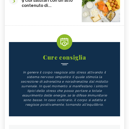
9 cibi salutari con un alto
contenuto di...
VITAMINA D, ECCESSO
SEMI DI ZUCCA
NIGARI
NOCI PECAN
MISO
BIETOLE
GLUTATIONE
INTEGRATORI ANTIOSSIDANTI
TEMPEH
ACIDO FOLICO
TOFU
CHIODI DI GAROFANO
Cure consiglia
FAGIOLI
FUNGHI
In genere il corpo reagisce allo stress attivando il
SOMMACCO
CIBI LASSATIVI
sistema nervoso simpatico il quale stimola la
secrezione di adrenalina e noradrenalina dal midollo
CIBI ALCALINI
ZUCCA
surrenale. In quel momento si manifestano i sintomi
tipici dello stress che posso portare a totale
ALGA WAKAME
CASTAGNE
esaurimento delle energie, se le difese immunitarie
sono basse. In caso contrario, il corpo si adatta e
INTEGRATORI PER I CAPELLI
FICHI
reagisce positivamente, tornando all'equilibrio.
SEMI DI PAPAVERO
PAPRIKA
FRUTTI ROSSI
OMEGA 3
AGRICOLTURA SOSTENIBILE
CICORIA