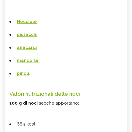
Nocciole
;
pistacchi
;
anacardi
;
mandorle
;
pinoli
.
Valori nutrizionali delle noci
100 g di noci
secche apportano:
689 kcal;