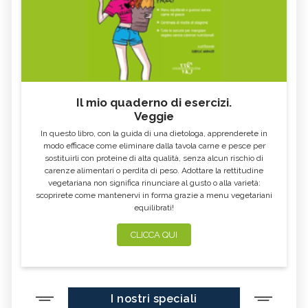
FARINA DI SEMOLA DI GRANO
ECCESSO DI ZINCO: SINTOMI, CAUSE
DURO
E RIMEDI
ALGA KLAMATH
BASILICO
CIBI ACIDI
ALGA KOMBU
FOSFORO, ECCESSO
CALCIO IN ECCESSO
Il mio quaderno di esercizi.
AGLIO NERO
YOGURT GRECO
Veggie
CAVOLO-VERZA
PERMACULTURA
In questo libro, con la guida di una dietologa, apprenderete in
LITCHI
ALCHECHENGI
modo efficace come eliminare dalla tavola carne e pesce per
sostituirli con proteine di alta qualità, senza alcun rischio di
FARINA DI CASTAGNE
MELA COTOGNA
carenze alimentari o perdita di peso. Adottare la rettitudine
vegetariana non significa rinunciare al gusto o alla varietà:
POMPELMO
ACETO DI MELE
scoprirete come mantenervi in forma grazie a menu vegetariani
equilibrati!
ZAFFERANO
MELE
LENTICCHIE
BERGAMOTTO
CLICCA QUI
RADICCHIO
FRUTTA DI SETTEMBRE
NIGELLA SATIVA O CUMINO NERO
MIRTILLI
I nostri speciali
CEDRO
FARINA DI CECI