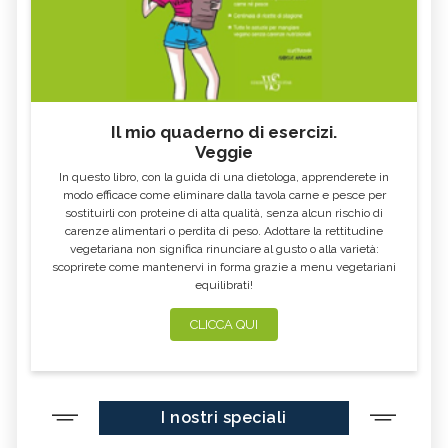
DURO
E RIMEDI
ALGA KLAMATH
BASILICO
CIBI ACIDI
ALGA KOMBU
FOSFORO, ECCESSO
CALCIO IN ECCESSO
Il mio quaderno di esercizi.
AGLIO NERO
YOGURT GRECO
Veggie
CAVOLO-VERZA
PERMACULTURA
In questo libro, con la guida di una dietologa, apprenderete in
LITCHI
ALCHECHENGI
modo efficace come eliminare dalla tavola carne e pesce per
sostituirli con proteine di alta qualità, senza alcun rischio di
FARINA DI CASTAGNE
MELA COTOGNA
carenze alimentari o perdita di peso. Adottare la rettitudine
vegetariana non significa rinunciare al gusto o alla varietà:
POMPELMO
ACETO DI MELE
scoprirete come mantenervi in forma grazie a menu vegetariani
equilibrati!
ZAFFERANO
MELE
LENTICCHIE
BERGAMOTTO
CLICCA QUI
RADICCHIO
FRUTTA DI SETTEMBRE
NIGELLA SATIVA O CUMINO NERO
MIRTILLI
I nostri speciali
CEDRO
FARINA DI CECI