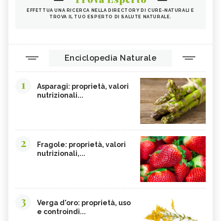
CICORIA
ORZO
EFFETTUA UNA RICERCA NELLA DIRECTORY DI CURE-NATURALI E
TROVA IL TUO ESPERTO DI SALUTE NATURALE.
MAGNESIO, CARENZA
MAGNESIO NEGLI ALIMENTI
LIME
INTEGRATORI DI MAGNESIO
GRANO SENATORE CAPPELLI
LICOPENE
Enciclopedia Naturale
DURIAN - CURE-NATURALI.IT
PESCA TABACCHIERA
1
PRESSIONE BASSA,
PESCA NOCE
Asparagi: proprietà, valori
ALIMENTAZIONE
nutrizionali...
EMORROIDI, ALIMENTAZIONE
FERRO, CARENZA
CILIEGIE
PESCHE
CETRIOLI
CELLULITE, ALIMENTAZIONE
2
Fragole: proprietà, valori
nutrizionali,...
CISTITE, ALIMENTAZIONE
COLITE, ALIMENTAZIONE
INTEGRATORI NATURALI PER
COCCO
EMORROIDI
FOSFORO
FRAGOLE
3
Verga d'oro: proprietà, uso
CALCOLI RENALI,
ALGHE COMMESTIBILI
e controindi...
ALIMENTAZIONE