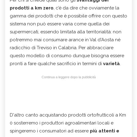
Per chi si chiede quali sono gli
svantaggi dei
prodotti a km zero
, c’è da dire che ovviamente la
gamma dei prodotti che è possibile offrire con questo
sistema non può essere varia come quella dei
supermercati, essendo limitata alla territorialità: non
potremmo mai consumare arance in Val d'Aosta né
radicchio di Treviso in Calabria. Per abbracciare
questo modello di consumo dunque bisogna essere
pronti a fare qualche sacrificio in termini di
varietà
.
Continua a leggere dopo la pubblicità
D'altro canto acquistando prodotti ortofrutticoli a Km
0 sosterremo i produttori agroalimentari locali e
spingeremo i consumatori ad essere
più attenti e