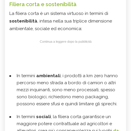
Filiera corta e sostenibilità
La filiera corta è un sistema virtuoso in termini di
sostenibilità
, intesa nella sua triplice dimensione
ambientale, sociale ed economica:
Continua a leggere dopo la pubblicità
In termini
ambientali
, i prodotti a km zero hanno
percorso meno strada a bordo di camion o altri
mezzi inquinanti, sono meno processati, spesso
sono biologici, richiedono meno packaging,
possono essere sfusi e quindi limitare gli sprechi.
In termini
sociali
, la filiera corta garantisce un
maggiore potere contrattuale ad agricoltori e
allevatori, crea più consapevolezza sui luoghi
da