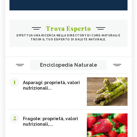
CASTAGNE
INTEGRATORI PER I CAPELLI
FICHI
SEMI DI PAPAVERO
PAPRIKA
FRUTTI ROSSI
Trova Esperto
OMEGA 3
AGRICOLTURA SOSTENIBILE
EFFETTUA UNA RICERCA NELLA DIRECTORY DI CURE-NATURALI E
TROVA IL TUO ESPERTO DI SALUTE NATURALE.
CICORIA
ORZO
MAGNESIO, CARENZA
MAGNESIO NEGLI ALIMENTI
LIME
INTEGRATORI DI MAGNESIO
Enciclopedia Naturale
GRANO SENATORE CAPPELLI
LICOPENE
1
DURIAN - CURE-NATURALI.IT
PESCA TABACCHIERA
Asparagi: proprietà, valori
nutrizionali...
PRESSIONE BASSA,
PESCA NOCE
ALIMENTAZIONE
EMORROIDI, ALIMENTAZIONE
FERRO, CARENZA
CILIEGIE
PESCHE
2
Fragole: proprietà, valori
nutrizionali,...
CETRIOLI
CELLULITE, ALIMENTAZIONE
CISTITE, ALIMENTAZIONE
COLITE, ALIMENTAZIONE