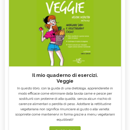
COSA MANGIARE CON LA FEBBRE E
VOMITO, ALIMENTAZIONE
COSA NO
MIELE DI CASTAGNO: PROPRIETÀ E
SEMI DI CHIA
CONTROINDICAZION
FARINA DI SEMOLA DI GRANO
ECCESSO DI ZINCO: SINTOMI, CAUSE
DURO
E RIMEDI
ALGA KLAMATH
BASILICO
CIBI ACIDI
ALGA KOMBU
FOSFORO, ECCESSO
CALCIO IN ECCESSO
Il mio quaderno di esercizi.
AGLIO NERO
YOGURT GRECO
Veggie
CAVOLO-VERZA
PERMACULTURA
In questo libro, con la guida di una dietologa, apprenderete in
LITCHI
ALCHECHENGI
modo efficace come eliminare dalla tavola carne e pesce per
sostituirli con proteine di alta qualità, senza alcun rischio di
FARINA DI CASTAGNE
MELA COTOGNA
carenze alimentari o perdita di peso. Adottare la rettitudine
vegetariana non significa rinunciare al gusto o alla varietà:
POMPELMO
ACETO DI MELE
scoprirete come mantenervi in forma grazie a menu vegetariani
equilibrati!
ZAFFERANO
MELE
LENTICCHIE
BERGAMOTTO