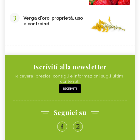
INTEGRATORI NATURALI PER
COCCO
EMORROIDI
3
Verga d'oro: proprietà, uso
FOSFORO
FRAGOLE
e controindi...
CALCOLI RENALI,
ALGHE COMMESTIBILI
ALIMENTAZIONE
FINOCCHIETTO SELVATICO
PORRI
ZINCO
INSONNIA, ALIMENTAZIONE
MELONE
ZOLFO
Iscriviti alla newsletter
RUCOLA
PISELLI
Riceverai preziosi consigli e informazioni sugli ultimi
contenuti
MAGGIORANA
SEDANO RAPA
ISCRIVITI
SEDANO
FARINA DI FIENO GRECO
BANANA
RISO
Seguici su
CAVOLFIORE
PAPAYA
MAGNESIO
CHLORELLA
SILICIO
RAME