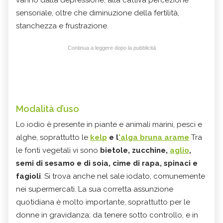
vanno dalla depressione, alla cattiva percezione
sensoriale, oltre che diminuzione della fertilità,
stanchezza e frustrazione.
Continua a leggere dopo la pubblicità
Modalità d’uso
Lo iodio è presente in piante e animali marini, pesci e
alghe, soprattutto le
kelp
e l
'alga bruna arame
Tra
le fonti vegetali vi sono
bietole, zucchine,
aglio
,
semi di sesamo e di soia, cime di rapa, spinaci e
fagioli
. Si trova anche nel sale iodato, comunemente
nei supermercati. La sua corretta assunzione
quotidiana è molto importante, soprattutto per le
donne in gravidanza; da tenere sotto controllo, e in