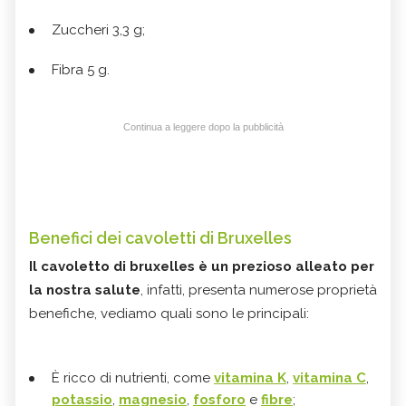
Zuccheri 3,3 g;
Fibra 5 g.
Continua a leggere dopo la pubblicità
Benefici dei cavoletti di Bruxelles
Il cavoletto di bruxelles è un prezioso alleato per
la nostra salute
, infatti, presenta numerose proprietà
benefiche, vediamo quali sono le principali:
È ricco di nutrienti, come
vitamina K
,
vitamina C
,
potassio
,
magnesio
,
fosforo
e
fibre
;