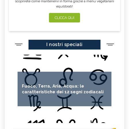
scoprirete come mantenervi in forma grazie a menu vegetariani
equilibrati!
ZAFFERANO
MELE
LENTICCHIE
BERGAMOTTO
CLICCA QUI
RADICCHIO
FRUTTA DI SETTEMBRE
NIGELLA SATIVA O CUMINO NERO
MIRTILLI
I nostri speciali
CEDRO
FARINA DI CECI
MELANZANE
FRIARIELLI
POKE
YOGURT
PRUGNE
MENTA
ROSMARINO
ISTAMINA
Fuoco, Terra, Aria, Acqua: le
ALBICOCCHE
ZUCCHINE
caratteristiche dei 12 segni zodiacali
ANICE
PASTINACA
PEPE ROSA
CIPOLLE
FAGIOLO DI CONTRONE
FAVE
BETACAROTENE
ALGA NORI