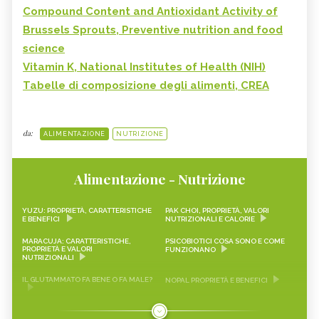
Compound Content and Antioxidant Activity of
Brussels Sprouts, Preventive nutrition and food
science
Vitamin K, National Institutes of Health (NIH)
Tabelle di composizione degli alimenti, CREA
da:
ALIMENTAZIONE
NUTRIZIONE
Alimentazione - Nutrizione
YUZU: PROPRIETÀ, CARATTERISTICHE
PAK CHOI, PROPRIETÀ, VALORI
E BENEFICI
NUTRIZIONALI E CALORIE
MARACUJA: CARATTERISTICHE,
PSICOBIOTICI COSA SONO E COME
PROPRIETÀ E VALORI
FUNZIONANO
NUTRIZIONALI
IL GLUTAMMATO FA BENE O FA MALE?
NOPAL PROPRIETÀ E BENEFICI
FRAGOLINE DI BOSCO
CRAUTI, PROPRIETÀ, VALORI
CARATTERISTICHE, PROPRIETÀ E
NUTRIZIONALI E RICETTE