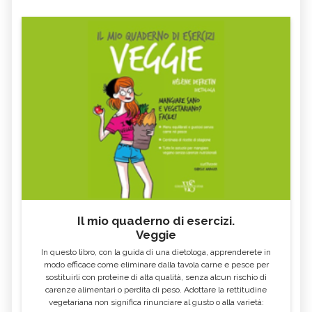
- CURE-NATURALI.IT
FAGIOLI ROSSI: PROPRIETÀ E VALORI
GLI ALIMENTI E I CIBI PIÙ RICCHI DI
NUTRIZIONALI - CURE-
FOSFORO - CURE-NATURALI.IT
NATURALI.IT
COSA MANGIARE CON LA FEBBRE E
VOMITO, ALIMENTAZIONE
COSA NO
MIELE DI CASTAGNO: PROPRIETÀ E
SEMI DI CHIA
CONTROINDICAZION
FARINA DI SEMOLA DI GRANO
ECCESSO DI ZINCO: SINTOMI, CAUSE
DURO
E RIMEDI
ALGA KLAMATH
BASILICO
CIBI ACIDI
ALGA KOMBU
FOSFORO, ECCESSO
CALCIO IN ECCESSO
Il mio quaderno di esercizi.
AGLIO NERO
YOGURT GRECO
Veggie
CAVOLO-VERZA
PERMACULTURA
In questo libro, con la guida di una dietologa, apprenderete in
LITCHI
ALCHECHENGI
modo efficace come eliminare dalla tavola carne e pesce per
sostituirli con proteine di alta qualità, senza alcun rischio di
FARINA DI CASTAGNE
MELA COTOGNA
carenze alimentari o perdita di peso. Adottare la rettitudine
vegetariana non significa rinunciare al gusto o alla varietà:
POMPELMO
ACETO DI MELE