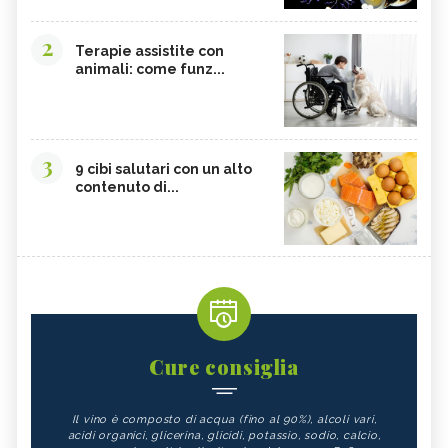
CALCIO
SOIA
MELATA DI MIELE
CARAMBOLA
2
Terapie assistite con
animali: come funz...
ARGININA
CLEMENTINE
CARENZA DI VITAMINA D
POTASSIO, ECCESSO
BROCCOLI
CARDO
3
FRUTTA, GUIDA COMPLETA
VITAMINA D, ECCESSO
9 cibi salutari con un alto
contenuto di...
SEMI DI ZUCCA
NIGARI
NOCI PECAN
MISO
NOCI
BIETOLE
GLUTATIONE
INTEGRATORI ANTIOSSIDANTI
TEMPEH
ACIDO FOLICO
TOFU
CHIODI DI GAROFANO
Cure consiglia
FAGIOLI
FUNGHI
Il vino è composto di acqua (fino al 90%), alcoli vari,
SOMMACCO
CIBI LASSATIVI
acidi organici, glicerina, glicidi, potassio, sodio, calcio,