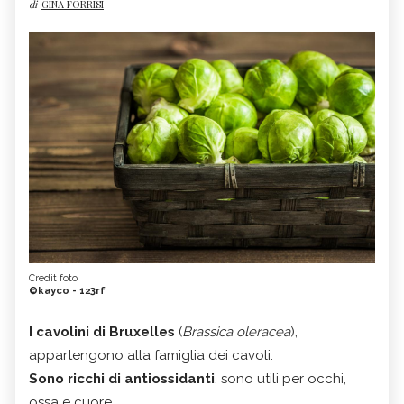
di
GINA FORRISI
Credit foto
©kayco - 123rf
I cavolini di Bruxelles
(
Brassica oleracea
),
appartengono alla famiglia dei cavoli.
Sono ricchi di antiossidanti
, sono utili per occhi,
ossa e cuore.