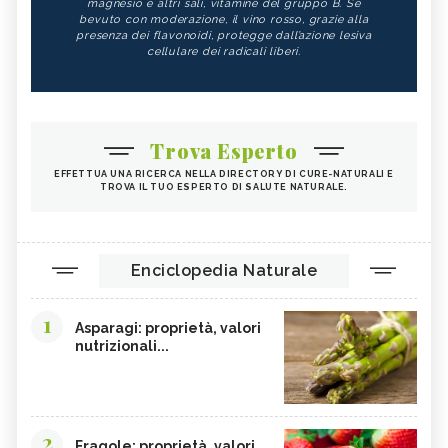
magnesio e altri sali, vitamine del gruppo B. Se
CIBI ALCALINI
ZUCCA
bevuto con moderazione, il vino rosso, grazie alla
presenza dei flavonoidi, protegge dall’azione lesiva
ALGA WAKAME
CASTAGNE
cellulare dei radicali liberi.
INTEGRATORI PER I CAPELLI
FICHI
SEMI DI PAPAVERO
PAPRIKA
FRUTTI ROSSI
OMEGA 3
Trova Esperto
AGRICOLTURA SOSTENIBILE
CICORIA
EFFETTUA UNA RICERCA NELLA DIRECTORY DI CURE-NATURALI E
TROVA IL TUO ESPERTO DI SALUTE NATURALE.
ORZO
MAGNESIO, CARENZA
MAGNESIO NEGLI ALIMENTI
LIME
INTEGRATORI DI MAGNESIO
GRANO SENATORE CAPPELLI
Enciclopedia Naturale
LICOPENE
DURIAN - CURE-NATURALI.IT
1
PESCA TABACCHIERA
PESCA NOCE
Asparagi: proprietà, valori
nutrizionali...
PRESSIONE BASSA,
EMORROIDI, ALIMENTAZIONE
ALIMENTAZIONE
FERRO, CARENZA
CILIEGIE
PESCHE
CETRIOLI
2
Fragole: proprietà, valori