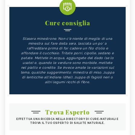
BIETOLE
GLUTATIONE
INTEGRATORI ANTIOSSIDANTI
TEMPEH
ACIDO FOLICO
TOFU
Cure consiglia
CHIODI DI GAROFANO
FAGIOLI
Stasera minestrone. Non c'è niente di meglio di una
FUNGHI
SOMMACCO
minestra sul fare della sera, lasciata un po' a
raffreddare prima di far cadere un filo d'olio e
CIBI LASSATIVI
CIBI ALCALINI
affondare il cucchiaio. Tritate porri, cipolle, sedano e
patate. Mettete in acqua, aggiungete del dado (se lo
ZUCCA
ALGA WAKAME
usate) e, quando le verdure sono morbide, mettete
nel piatto e condite. Se invece amate le variazioni sul
CASTAGNE
INTEGRATORI PER I CAPELLI
tema, qualche suggerimento: minestra di miso, zuppa
di lenticchie all'indiana (dhal), zuppa di fagioli neri o
FICHI
SEMI DI PAPAVERO
altri legumi ricchi di fibre.
PAPRIKA
FRUTTI ROSSI
OMEGA 3
AGRICOLTURA SOSTENIBILE
CICORIA
ORZO
Trova Esperto
MAGNESIO, CARENZA
MAGNESIO NEGLI ALIMENTI
EFFETTUA UNA RICERCA NELLA DIRECTORY DI CURE-NATURALI E
TROVA IL TUO ESPERTO DI SALUTE NATURALE.
LIME
INTEGRATORI DI MAGNESIO