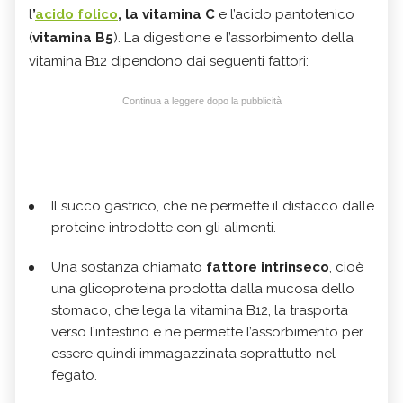
l
’
acido folico
, la vitamina C
e l’acido pantotenico
(
vitamina B5
). La digestione e l’assorbimento della
vitamina B12 dipendono dai seguenti fattori:
Continua a leggere dopo la pubblicità
Il succo gastrico, che ne permette il distacco dalle
proteine introdotte con gli alimenti.
Una sostanza chiamato
fattore intrinseco
, cioè
una glicoproteina prodotta dalla mucosa dello
stomaco, che lega la vitamina B12, la trasporta
verso l’intestino e ne permette l’assorbimento per
essere quindi immagazzinata soprattutto nel
fegato.