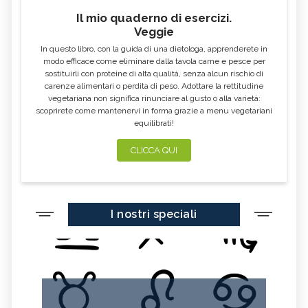
Il mio quaderno di esercizi.
AGLIO NERO
YOGURT GRECO
Veggie
CAVOLO-VERZA
PERMACULTURA
In questo libro, con la guida di una dietologa, apprenderete in
LITCHI
ALCHECHENGI
modo efficace come eliminare dalla tavola carne e pesce per
sostituirli con proteine di alta qualità, senza alcun rischio di
FARINA DI CASTAGNE
MELA COTOGNA
carenze alimentari o perdita di peso. Adottare la rettitudine
vegetariana non significa rinunciare al gusto o alla varietà:
POMPELMO
ACETO DI MELE
scoprirete come mantenervi in forma grazie a menu vegetariani
equilibrati!
ZAFFERANO
MELE
LENTICCHIE
BERGAMOTTO
CLICCA QUI
RADICCHIO
FRUTTA DI SETTEMBRE
NIGELLA SATIVA O CUMINO NERO
MIRTILLI
I nostri speciali
CEDRO
FARINA DI CECI
MELANZANE
FRIARIELLI
POKE
YOGURT
PRUGNE
MENTA
ROSMARINO
ISTAMINA