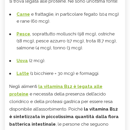
si trova legata alle proteine. Ne sono un’ottima fonte:
Carne
e frattaglie, in particolare fegato (104 mcg)
e rane (60 mcg).
Pesce
, soprattutto molluschi (98 mcg), ostriche
(18 mcg), pesce azzurro (17 mcg), trota (8,7 mcg),
salmone (4 mcg), tonno (3 mcg).
Uova
(2 mcg).
Latte
(1 bicchiere = 30 mcg) e formaggi.
Negli alimenti
la vitamina B12 è legata alle
proteine
e necessita della presenza dell’acido
cloridrico e della proteasi gastrica per essere resa
disponibile all’assorbimento. Poiché
la vitamina B12
è sintetizzata in piccolissima quantità dalla flora
batterica intestinale
, le persone che seguono