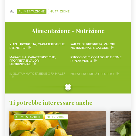
da:
ALIMENTAZIONE
NUTRIZIONE
Alimentazione - Nutrizione
YUZU: PROPRIETÀ, CARATTERISTICHE
PAK CHOI, PROPRIETÀ, VALORI
E BENEFICI
NUTRIZIONALI E CALORIE
MARACUJA: CARATTERISTICHE,
PSICOBIOTICI COSA SONO E COME
PROPRIETÀ E VALORI
FUNZIONANO
NUTRIZIONALI
IL GLUTAMMATO FA BENE O FA MALE?
NOPAL PROPRIETÀ E BENEFICI
FRAGOLINE DI BOSCO
CRAUTI, PROPRIETÀ, VALORI
CARATTERISTICHE, PROPRIETÀ E
NUTRIZIONALI E RICETTE
RICETTE
Ti potrebbe interessare anche
LEMON SNACK, LIMEQUAT
SCAROLA
RAPA ROSSA
SEITAN PROPRIETÀ E BENEFICI
ALIMENTAZIONE
NUTRIZIONE
AVOCADO
SALVIA
FRUTTA DI MARZO
VERDURA DI STAGIONE, MARZO