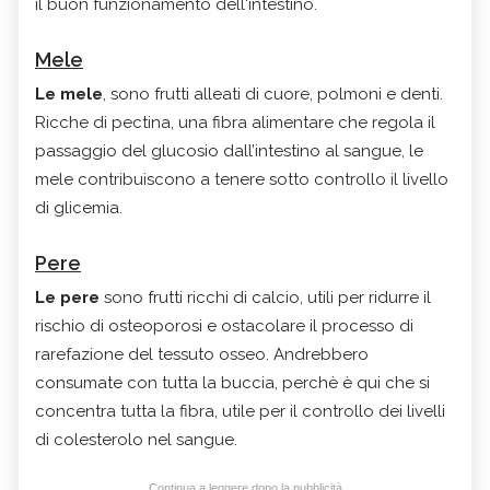
il buon funzionamento dell'intestino.
Mele
Le mele
, sono frutti alleati di cuore, polmoni e denti.
R
icche di
pectina
, una fibra alimentare che regola il
passaggio del glucosio dall’intestino al sangue, le
mele contribuiscono a tenere sotto controllo il livello
di glicemia.
Pere
Le
pere
sono frutti ricchi di
calcio, utili per ridurre
il
rischio di osteoporosi e ostacolare il processo di
rarefazione del tessuto osseo. Andrebbero
consumate con tutta la buccia, perchè è qui che si
concentra tutta la fibra, utile
per il controllo dei livelli
di colesterolo nel sangue.
Continua a leggere dopo la pubblicità