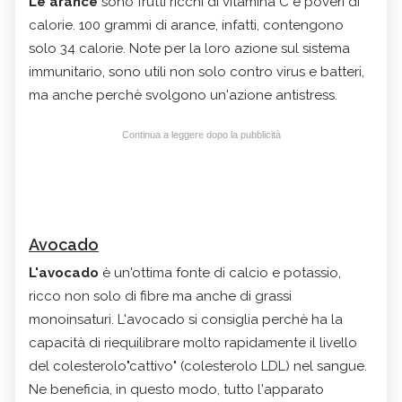
Le arance
sono frutti ricchi di vitamina C e poveri di
calorie. 100 grammi di arance, infatti, contengono
solo 34 calorie. Note per la loro azione sul
sistema
immunitario, sono utili non solo
contro virus e batteri,
ma anche perchè
svolgono un'azione antistress
.
Continua a leggere dopo la pubblicità
Avocado
L'avocado
è un'ottima fonte di
calcio e potassio
,
ricco non solo di fibre ma anche di
grassi
monoinsaturi. L'avocado si consiglia perchè ha la
capacità di
riequilibrare molto rapidamente il livello
del colesterolo"cattivo" (colesterolo LDL) nel sangue.
Ne beneficia, in questo modo, tutto l'apparato