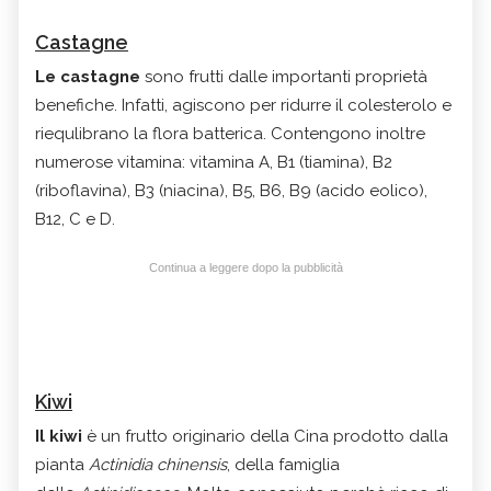
Castagne
Le castagne
sono frutti dalle importanti proprietà
benefiche. Infatti, agiscono per ridurre il colesterolo e
riequlibrano la flora batterica. Contengono inoltre
numerose vitamina: vitamina A, B1 (tiamina), B2
(riboflavina), B3 (niacina), B5, B6, B9 (acido eolico),
B12, C e D.
Continua a leggere dopo la pubblicità
Kiwi
Il kiwi
è un frutto originario della Cina prodotto dalla
pianta
Actinidia chinensis
, della famiglia