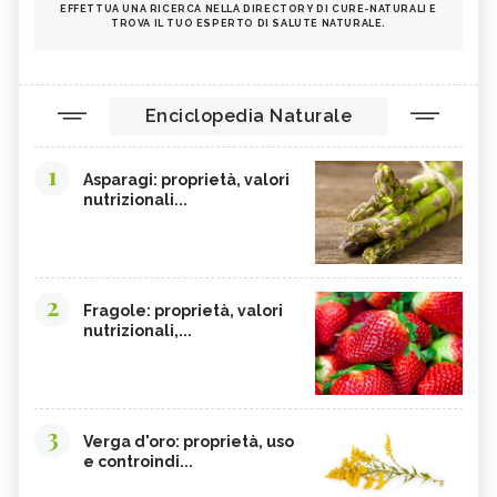
EFFETTUA UNA RICERCA NELLA DIRECTORY DI CURE-NATURALI E
OMEGA 3
AGRICOLTURA SOSTENIBILE
TROVA IL TUO ESPERTO DI SALUTE NATURALE.
CICORIA
ORZO
MAGNESIO, CARENZA
MAGNESIO NEGLI ALIMENTI
Enciclopedia Naturale
LIME
INTEGRATORI DI MAGNESIO
GRANO SENATORE CAPPELLI
LICOPENE
1
Asparagi: proprietà, valori
DURIAN - CURE-NATURALI.IT
PESCA TABACCHIERA
nutrizionali...
PRESSIONE BASSA,
PESCA NOCE
ALIMENTAZIONE
EMORROIDI, ALIMENTAZIONE
FERRO, CARENZA
2
Fragole: proprietà, valori
CILIEGIE
PESCHE
nutrizionali,...
CETRIOLI
CELLULITE, ALIMENTAZIONE
CISTITE, ALIMENTAZIONE
COLITE, ALIMENTAZIONE
INTEGRATORI NATURALI PER
COCCO
3
EMORROIDI
Verga d'oro: proprietà, uso
e controindi...
FOSFORO
FRAGOLE