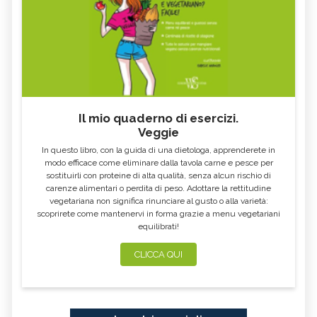
FARINA DI SEMOLA DI GRANO
ECCESSO DI ZINCO: SINTOMI, CAUSE
DURO
E RIMEDI
ALGA KLAMATH
BASILICO
CIBI ACIDI
ALGA KOMBU
FOSFORO, ECCESSO
CALCIO IN ECCESSO
Il mio quaderno di esercizi.
AGLIO NERO
YOGURT GRECO
Veggie
CAVOLO-VERZA
PERMACULTURA
In questo libro, con la guida di una dietologa, apprenderete in
LITCHI
ALCHECHENGI
modo efficace come eliminare dalla tavola carne e pesce per
sostituirli con proteine di alta qualità, senza alcun rischio di
FARINA DI CASTAGNE
MELA COTOGNA
carenze alimentari o perdita di peso. Adottare la rettitudine
vegetariana non significa rinunciare al gusto o alla varietà:
POMPELMO
ACETO DI MELE
scoprirete come mantenervi in forma grazie a menu vegetariani
equilibrati!
ZAFFERANO
MELE
LENTICCHIE
BERGAMOTTO
CLICCA QUI
RADICCHIO
FRUTTA DI SETTEMBRE
NIGELLA SATIVA O CUMINO NERO
MIRTILLI