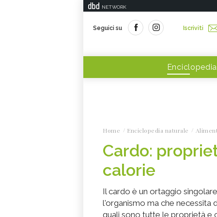
NETWORK
Seguici su
Iscriviti
Enciclopedia
Home
Enciclopedia naturale
Alimen
Cardo: proprietà
calorie
Il cardo è un ortaggio singolar
l'organismo ma che necessita d
quali sono tutte le proprietà e 