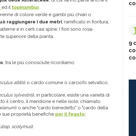
lia delle Asteraceae
, di cui fanno parte anche il
co
o
ed il
topinambur
.
erenne di colore verde e gambi più chiari o
può raggiungere i due metri
, ramificato in fioritura,
lterne e in certi casi spine. I fiori sono rosa-
rte superiore della pianta.
9 c
co
co
do
, tra le più conosciute ricordiamo:
culus altilis
) o cardo comune o carciofo selvatico;
culus sylvestris
), in particolare, esiste una varietà di
to il centro, il meridione e nelle isole, chiamato
arianum
) o anche "cardo benedetto" o "cardo della
e sue proprietà benefiche
per il fegato
;
subsp. scolymus
).