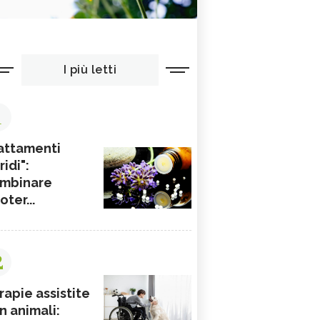
I più letti
1
attamenti
ridi":
mbinare
ioter...
2
rapie assistite
n animali: