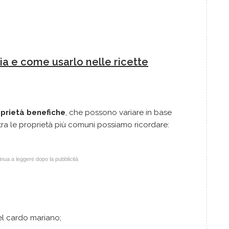
a e come usarlo nelle ricette
oprietà benefiche
, che possono variare in base
 tra le proprietà più comuni possiamo ricordare:
nua a leggere dopo la pubblicità
l cardo mariano;