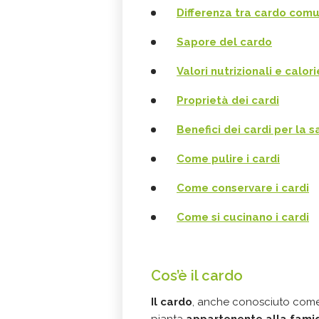
Differenza tra cardo comu
Sapore del cardo
Valori nutrizionali e calori
Proprietà dei cardi
Benefici dei cardi per la s
Come pulire i cardi
Come conservare i cardi
Come si cucinano i cardi
Cos’è il cardo
Il cardo
, anche conosciuto come 