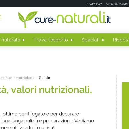
DEABYDAY
VITA DA MAMM
 naturale
Trova l'esperto
Speciali
Rispost
tazione
Nutrizione
Cardo
, valori nutrizionali,
e, ottimo per il fegato e per depurare
i una lunga pulizia e preparazione. Vediamo
come utilizzarlo in cucina!