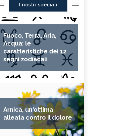
I nostri speciali
Fuoco, Terra, Aria,
Acqua: le
caratteristiche dei 12
segni zodiacali
Arnica, un'ottima
alleata contro il dolore