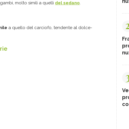
nut
ambi, molto simili a quelli
del sedano
.
mile
a quello del carciofo, tendente al dolce-
Fr
pr
rie
nut
Ve
pr
co