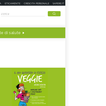
A
ETICAMENTE
CRESCITA PERSONALE
SAPERE.IT
e di salute