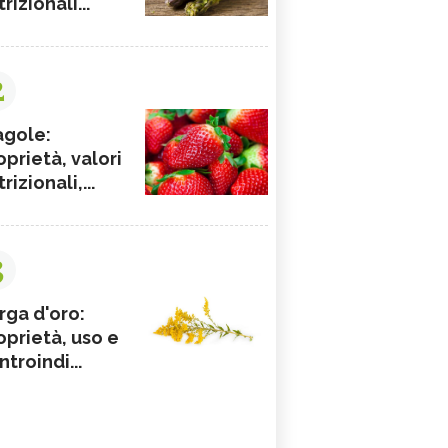
rizionali...
2
agole:
oprietà, valori
rizionali,...
3
rga d'oro:
oprietà, uso e
ntroindi...