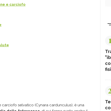
ne e carciofo
e
alute
Tr
"ib
co
fis
Te
carciofo selvatico (Cynara cardunculus), è una
co