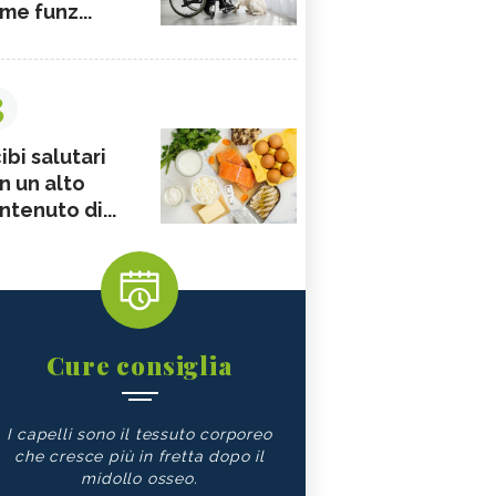
me funz...
3
ibi salutari
n un alto
ntenuto di...
Cure consiglia
I capelli sono il tessuto corporeo
che cresce più in fretta dopo il
midollo osseo.