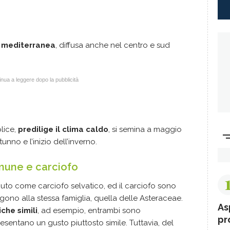
ne mediterranea
, diffusa anche nel centro e sud
nua a leggere dopo la pubblicità
lice,
predilige il clima caldo
, si semina a maggio
tunno e l’inizio dell’inverno.
mune e carciofo
uto come carciofo selvatico, ed il carciofo sono
ono alla stessa famiglia, quella delle Asteraceae.
As
che simili
, ad esempio, entrambi sono
pr
presentano un gusto piuttosto simile. Tuttavia, del