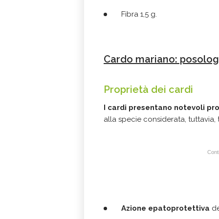
Fibra 1,5 g.
Cardo mariano: posologi
Proprietà dei cardi
I cardi presentano notevoli pr
alla specie considerata, tuttavia,
Conti
Azione epatoprotettiva
de