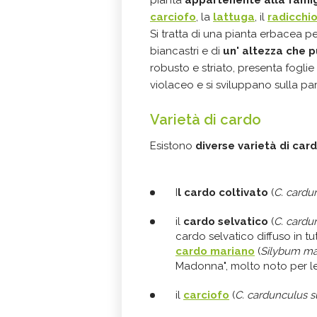
pianta
appartenente alla famig
carciofo
, la
lattuga
, il
radicchi
Si tratta di una pianta erbacea p
biancastri e di
un' altezza che 
robusto e striato, presenta foglie a
violaceo e si sviluppano sulla pa
Varietà di cardo
Esistono
diverse varietà di car
I
l cardo coltivato
(
C. cardun
il
cardo selvatico
(
C. cardun
cardo selvatico diffuso in tut
cardo mariano
(
Silybum m
Madonna", molto noto per l
il
carciofo
(
C. cardunculus 