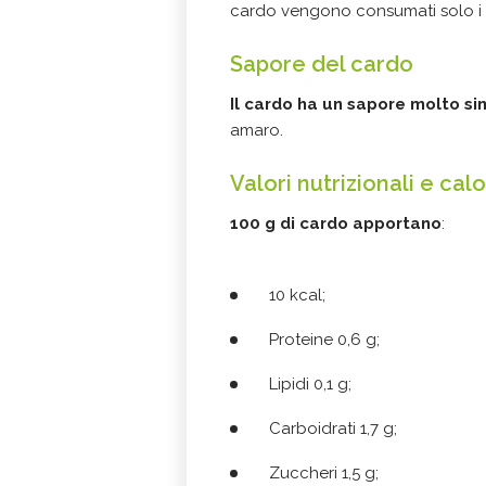
cardo vengono consumati solo i g
Sapore del cardo
Il cardo ha un sapore molto si
amaro.
Valori nutrizionali e calo
100 g di cardo apportano
:
10 kcal;
Proteine 0,6 g;
Lipidi 0,1 g;
Carboidrati 1,7 g;
Zuccheri 1,5 g;