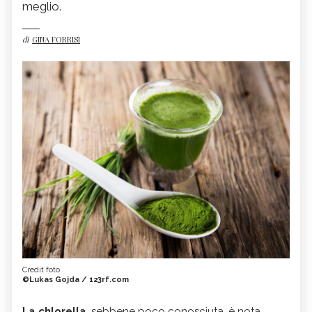
meglio.
di
GINA FORRISI
Credit foto
©Lukas Gojda / 123rf.com
La chlorella
, sebbene poco conosciuta, è nota