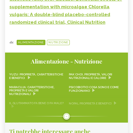
supplementation with microalgae Chlorella
vulgaris: A double-blind placebo-controlled
randomized clinical trial, Clinical Nutrition
da:
ALIMENTAZIONE
NUTRIZIONE
Alimentazione - Nutrizione
YUZU: PROPRIETÀ, CARATTERISTICHE
PAK CHOI, PROPRIETÀ, VALORI
E BENEFICI
NUTRIZIONALI E CALORIE
MARACUJA: CARATTERISTICHE,
PSICOBIOTICI COSA SONO E COME
PROPRIETÀ E VALORI
FUNZIONANO
NUTRIZIONALI
IL GLUTAMMATO FA BENE O FA MALE?
NOPAL PROPRIETÀ E BENEFICI
FRAGOLINE DI BOSCO
CRAUTI, PROPRIETÀ, VALORI
CARATTERISTICHE, PROPRIETÀ E
NUTRIZIONALI E RICETTE
RICETTE
Ti potrebbe interessare anche
LEMON SNACK, LIMEQUAT
SCAROLA