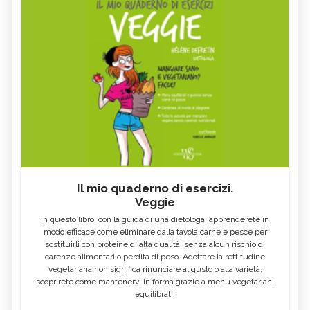
FOSFORO - CURE-NATURALI.IT
NATURALI.IT
COSA MANGIARE CON LA FEBBRE E
VOMITO, ALIMENTAZIONE
COSA NO
MIELE DI CASTAGNO: PROPRIETÀ E
SEMI DI CHIA
CONTROINDICAZION
FARINA DI SEMOLA DI GRANO
ECCESSO DI ZINCO: SINTOMI, CAUSE
DURO
E RIMEDI
ALGA KLAMATH
BASILICO
CIBI ACIDI
ALGA KOMBU
FOSFORO, ECCESSO
CALCIO IN ECCESSO
Il mio quaderno di esercizi.
AGLIO NERO
YOGURT GRECO
Veggie
CAVOLO-VERZA
PERMACULTURA
In questo libro, con la guida di una dietologa, apprenderete in
LITCHI
ALCHECHENGI
modo efficace come eliminare dalla tavola carne e pesce per
sostituirli con proteine di alta qualità, senza alcun rischio di
FARINA DI CASTAGNE
MELA COTOGNA
carenze alimentari o perdita di peso. Adottare la rettitudine
vegetariana non significa rinunciare al gusto o alla varietà:
POMPELMO
ACETO DI MELE
scoprirete come mantenervi in forma grazie a menu vegetariani
equilibrati!
ZAFFERANO
MELE