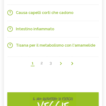
Causa capelli corti che cadono
Intestino infiammato
Tisana per il metabolismo con l'amamelide
1
2
3