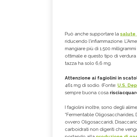
Può anche supportare la
salute
riducendo l'infiammazione. L'Am
mangiare più di 1.500 milligrammi
ottimale e questo tipo di verdur
tazza ha solo 6,6 mg.
Attenzione ai fagiolini in scato
461 mg di sodio. (Fonte:
U.S. De
sempre buona cosa
risciacquare
I fagiolini inoltre, sono degli ali
“Fermentable Oligosaccharides, 
ovvero Oligosaccaridi, Disaccarid
carboidrati non digeriti che vengo
portando alla
produzione di ga