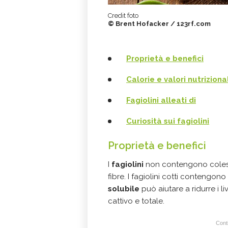
Credit foto
© Brent Hofacker / 123rf.com
Proprietà e benefici
Calorie e valori nutrizional
Fagiolini alleati di
Curiosità sui fagiolini
Proprietà e benefici
I
fagiolini
non contengono colester
fibre. I fagiolini cotti contengono 
solubile
può aiutare a ridurre i li
cattivo e totale.
Conti