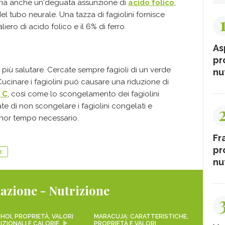
ria anche un'deguata assunzione di
acido folico
,
del tubo neurale. Una tazza di fagiolini fornisce
iero di acido folico e il 6% di ferro.
As
pr
più salutare. Cercate sempre fagioli di un verde
nut
 Cucinare i fagiolini può causare una riduzione di
 C
, così come lo scongelamento dei fagiolini
e di non scongelare i fagiolini congelati e
inor tempo necessario.
Fr
pr
E
nut
azione - Nutrizione
HOI, PROPRIETÀ, VALORI
MARACUJA: CARATTERISTICHE,
IZIONALI E CALORIE
PROPRIETÀ E VALORI