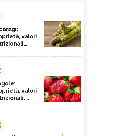
1
paragi:
oprietà, valori
rizionali...
2
agole:
oprietà, valori
rizionali,...
3