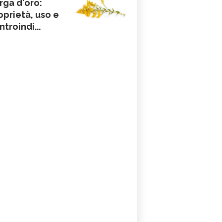
rga d'oro:
oprietà, uso e
ntroindi...