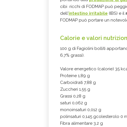
cibi ricchi di FODMAP può peggio
dell'
intestino irritabile
(IBS) e il
FODMAP può portare un notevole 
Calorie e valori nutrizion
100 g di Fagiolini bolliti apporta
6,7% grassi).
Valore energetico (calorie) 35 kc
Proteine 1,89 g
Carboidrati 7,88 g
Zuccheri 1,55 g
Grassi 0,28 g
saturi 0,062 g
monoinsaturi 0,012 g
polinsaturi 0,145 gcolesterolo 0 
Fibra alimentare 3,2 g