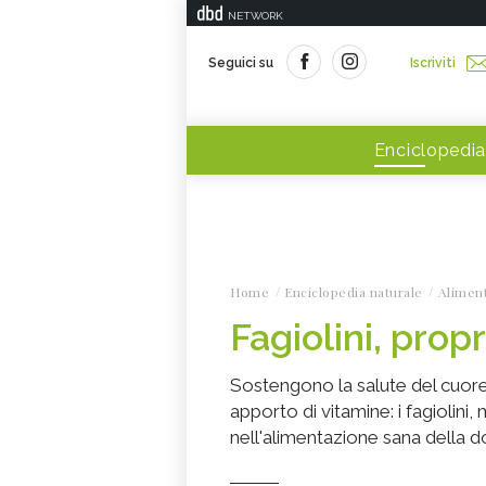
NETWORK
Seguici su
Iscriviti
Enciclopedia
Home
Enciclopedia naturale
Alimen
Fagiolini, prop
Sostengono la salute del cuore
apporto di vitamine: i fagiolini,
nell'alimentazione sana della do