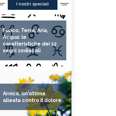
I nostri speciali
Fuoco, Terra, Aria,
Acqua: le
caratteristiche dei 12
segni zodiacali
Arnica, un'ottima
alleata contro il dolore