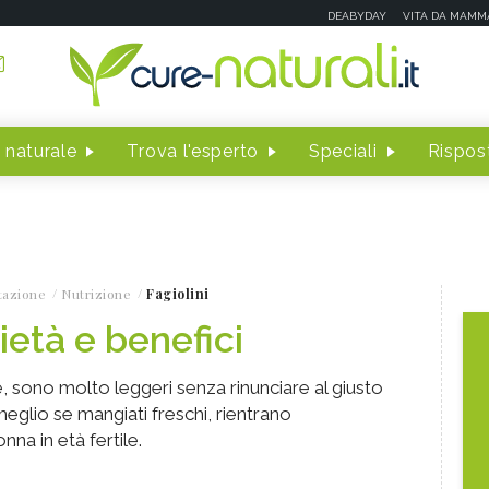
DEABYDAY
VITA DA MAMM
 naturale
Trova l'esperto
Speciali
Rispost
tazione
Nutrizione
Fagiolini
rietà e benefici
, sono molto leggeri senza rinunciare al giusto
 meglio se mangiati freschi, rientrano
nna in età fertile.