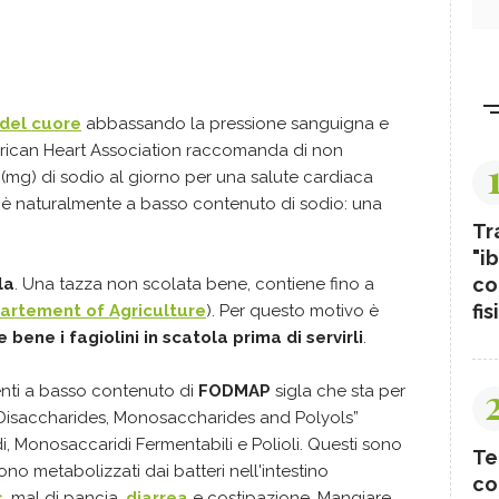
 del cuore
abbassando la pressione sanguigna e
erican Heart Association raccomanda di non
 (mg) di sodio al giorno per una salute cardiaca
a è naturalmente a basso contenuto di sodio: una
Tr
"ib
co
la
. Una tazza non scolata bene, contiene fino a
fis
partement of Agriculture
). Per questo motivo è
 bene i fagiolini in scatola prima di servirli
.
menti a basso contenuto di
FODMAP
sigla che sta per
Disaccharides, Monosaccharides and Polyols”
i, Monosaccaridi Fermentabili e Polioli. Questi sono
Te
no metabolizzati dai batteri nell'intestino
co
s
, mal di pancia,
diarrea
e costipazione. Mangiare