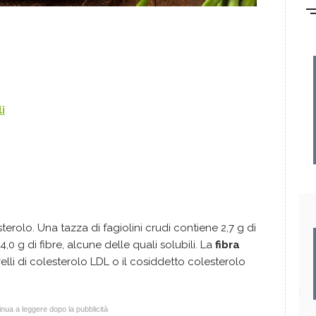
i
olo. Una tazza di fagiolini crudi contiene 2,7 g di
4,0 g di fibre, alcune delle quali solubili. La
fibra
velli di colesterolo LDL o il cosiddetto colesterolo
nua a leggere dopo la pubblicità