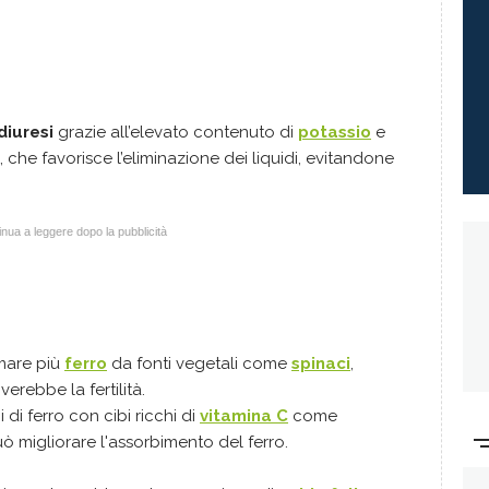
diuresi
grazie all’elevato contenuto di
potassio
e
 che favorisce l’eliminazione dei liquidi, evitandone
nua a leggere dopo la pubblicità
umare più
ferro
da fonti vegetali come
spinaci
,
erebbe la fertilità.
 di ferro con cibi ricchi di
vitamina C
come
 migliorare l'assorbimento del ferro.