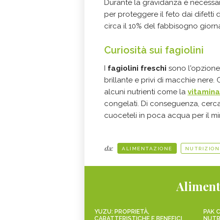
Durante la gravidanza è necessa
per proteggere il feto dai difetti 
circa il 10% del fabbisogno giornal
Curiosità sui fagiolini
I
fagiolini freschi
sono l'opzione 
brillante e privi di macchie nere.
alcuni nutrienti come la
vitamina
congelati. Di conseguenza, cercat
cuoceteli in poca acqua per il m
da:
ALIMENTAZIONE
NUTRIZION
Aliment
YUZU: PROPRIETÀ,
PAK C
CARATTERISTICHE E BENEFICI
NUTR