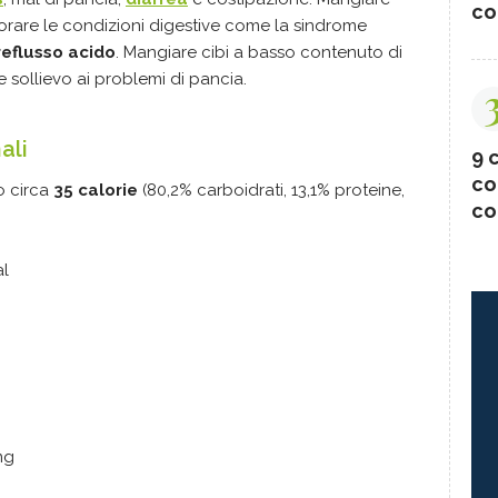
co
rare le condizioni digestive come la sindrome
reflusso acido
. Mangiare cibi a basso contenuto di
sollievo ai problemi di pancia.
ali
9 c
co
no circa
35 calorie
(80,2% carboidrati, 13,1% proteine,
co
al
mg