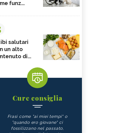
me funz...
3
ibi salutari
n un alto
ntenuto di...
Cure consiglia
Frasi come "ai miei tempi" o
"quando ero giovane" ci
fossilizzano nel passato,