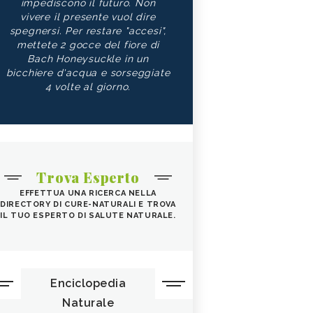
impediscono il futuro. Non
vivere il presente vuol dire
spegnersi. Per restare "accesi",
mettete 2 gocce del fiore di
Bach Honeysuckle in un
bicchiere d'acqua e sorseggiate
4 volte al giorno.
Trova Esperto
EFFETTUA UNA RICERCA NELLA
DIRECTORY DI CURE-NATURALI E TROVA
IL TUO ESPERTO DI SALUTE NATURALE.
Enciclopedia
Naturale