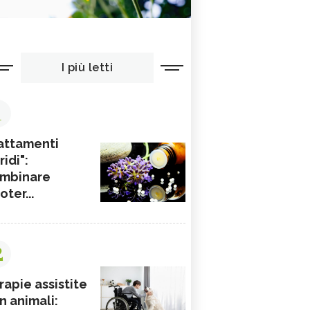
I più letti
1
attamenti
ridi":
mbinare
ioter...
2
rapie assistite
n animali: