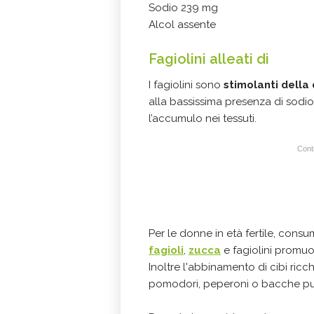
Sodio 239 mg
Alcol assente
Fagiolini alleati di
I fagiolini sono
stimolanti della 
alla bassissima presenza di sodio,
l’accumulo nei tessuti.
Conti
Per le donne in età fertile, cons
fagioli
,
zucca
e fagiolini promuov
Inoltre l'abbinamento di cibi ricchi
pomodori, peperoni o bacche può