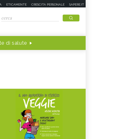
A
ETICAMENTE
CRESCITA PERSONALE
SAPERE.IT
e di salute