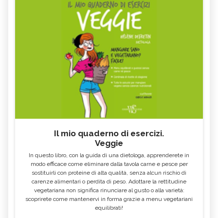
NUTRIZIONALI - CURE-
FOSFORO - CURE-NATURALI.IT
NATURALI.IT
COSA MANGIARE CON LA FEBBRE E
VOMITO, ALIMENTAZIONE
COSA NO
MIELE DI CASTAGNO: PROPRIETÀ E
SEMI DI CHIA
CONTROINDICAZION
FARINA DI SEMOLA DI GRANO
ECCESSO DI ZINCO: SINTOMI, CAUSE
DURO
E RIMEDI
ALGA KLAMATH
BASILICO
CIBI ACIDI
ALGA KOMBU
FOSFORO, ECCESSO
CALCIO IN ECCESSO
Il mio quaderno di esercizi.
AGLIO NERO
YOGURT GRECO
Veggie
CAVOLO-VERZA
PERMACULTURA
In questo libro, con la guida di una dietologa, apprenderete in
LITCHI
ALCHECHENGI
modo efficace come eliminare dalla tavola carne e pesce per
sostituirli con proteine di alta qualità, senza alcun rischio di
FARINA DI CASTAGNE
MELA COTOGNA
carenze alimentari o perdita di peso. Adottare la rettitudine
vegetariana non significa rinunciare al gusto o alla varietà:
POMPELMO
ACETO DI MELE
scoprirete come mantenervi in forma grazie a menu vegetariani
equilibrati!
ZAFFERANO
MELE