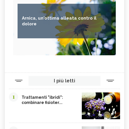
AVENA
PUNTARELLE
SEMI DI CARTAMO
PESCE
Arnica, un'ottima alleata contro il
ANANAS
AGLIO
dolore
CACAO
ORIGANO
VITAMINA B, SINTOMI DA
PINOLI
ACCESSO
SEMI DI SESAMO
FERRO IN ECCESSO
AGRETTI
SPINACI
TAMARI
LISINA
I più letti
AMARANTO
FAGIOLI BORLOTTI
SONGINO
PRODOTTI A CHILOMETRO ZERO
1
Trattamenti "ibridi":
WASABI
CURRY
combinare fisioter...
DAIKON
CIME DI RAPA
EDAMAME
CALCIO
SOIA
MELATA DI MIELE