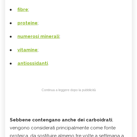
fibre
;
proteine
;
numerosi minerali
;
vitamine
;
antiossidanti
.
Continua a leggere dopo la pubblicità
Sebbene contengano anche dei carboidrati
,
vengono considerati principalmente come fonte
proteica, da sostituire almeno tre volte a settimana a