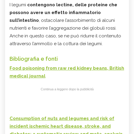
I legumi
contengono lectine, delle proteine che
possono avere un effetto infiammatorio
sull’intestino
, ostacolare l’assorbimento di alcuni
nutrienti e favorire l’aggregazione dei globuli rossi.
Anche in questo caso, se ne può ridurre il contenuto
attraverso l’ammollo e la cottura dei legumi.
Bibliografia e fonti
Food poisoning from raw red kidney beans, British
medical journal
Continua a leggere dopo la pubblicità
Consumption of nuts and legumes and risk of
incident ischemic heart disease, stroke, and
diabetes: a systematic review and meta-analysis,