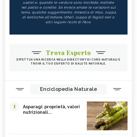
usate) e, quando le verdure sono morbide, mettete
nel piatto e condite. Se invece amate le variazioni sul
ALGA WAKAME
CASTAGNE
tema, qualche suggerimento: minestra di miso, zuppa
di lenticchie all'indiana (dhal), zuppa di fagioli neri o
INTEGRATORI PER I CAPELLI
FICHI
altri legumi ricchi di fibre.
SEMI DI PAPAVERO
PAPRIKA
FRUTTI ROSSI
OMEGA 3
AGRICOLTURA SOSTENIBILE
CICORIA
Trova Esperto
ORZO
MAGNESIO, CARENZA
EFFETTUA UNA RICERCA NELLA DIRECTORY DI CURE-NATURALI E
TROVA IL TUO ESPERTO DI SALUTE NATURALE.
MAGNESIO NEGLI ALIMENTI
LIME
INTEGRATORI DI MAGNESIO
GRANO SENATORE CAPPELLI
LICOPENE
DURIAN - CURE-NATURALI.IT
Enciclopedia Naturale
PESCA TABACCHIERA
PESCA NOCE
1
PRESSIONE BASSA,
EMORROIDI, ALIMENTAZIONE
Asparagi: proprietà, valori
ALIMENTAZIONE
nutrizionali...
FERRO, CARENZA
CILIEGIE
PESCHE
CETRIOLI