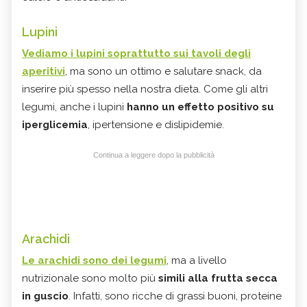
Lupini
Vediamo i lupini soprattutto sui tavoli degli
aperitivi
, ma sono un ottimo e salutare snack, da
inserire più spesso nella nostra dieta. Come gli altri
legumi, anche i lupini
hanno un effetto positivo su
iperglicemia
, ipertensione e dislipidemie.
Continua a leggere dopo la pubblicità
Arachidi
Le arachidi sono dei legumi
, ma a livello
nutrizionale sono molto più
simili alla frutta secca
in guscio
. Infatti, sono ricche di grassi buoni, proteine