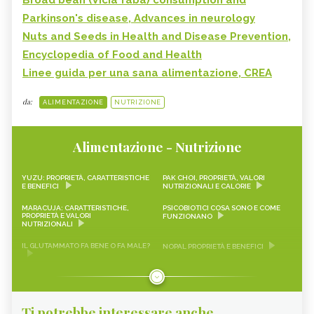
Parkinson's disease, Advances in neurology
Nuts and Seeds in Health and Disease Prevention,
Encyclopedia of Food and Health
Linee guida per una sana alimentazione, CREA
da:
ALIMENTAZIONE
NUTRIZIONE
Alimentazione - Nutrizione
YUZU: PROPRIETÀ, CARATTERISTICHE
PAK CHOI, PROPRIETÀ, VALORI
E BENEFICI
NUTRIZIONALI E CALORIE
MARACUJA: CARATTERISTICHE,
PSICOBIOTICI COSA SONO E COME
PROPRIETÀ E VALORI
FUNZIONANO
NUTRIZIONALI
IL GLUTAMMATO FA BENE O FA MALE?
NOPAL PROPRIETÀ E BENEFICI
FRAGOLINE DI BOSCO
CRAUTI, PROPRIETÀ, VALORI
CARATTERISTICHE, PROPRIETÀ E
NUTRIZIONALI E RICETTE
RICETTE
Ti potrebbe interessare anche