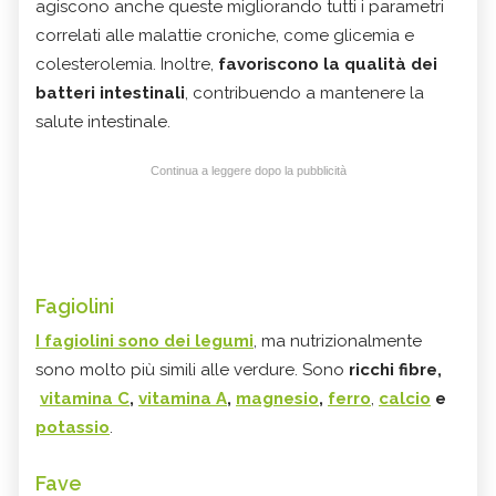
agiscono anche queste migliorando tutti i parametri
correlati alle malattie croniche, come glicemia e
colesterolemia. Inoltre,
favoriscono la qualità dei
batteri intestinali
, contribuendo a mantenere la
salute intestinale.
Continua a leggere dopo la pubblicità
Fagiolini
I fagiolini sono dei legumi
, ma nutrizionalmente
sono molto più simili alle verdure. Sono
ricchi fibre,
vitamina C
,
vitamina A
,
magnesio
,
ferro
,
calcio
e
potassio
.
Fave