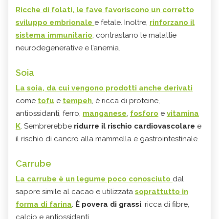
Ricche di folati, le fave favoriscono un corretto
sviluppo embrionale
e fetale. Inoltre,
rinforzano il
sistema immunitario
, contrastano le malattie
neurodegenerative e l’anemia.
Soia
La soia, da cui vengono prodotti anche derivati
come
tofu
e
tempeh
, è ricca di proteine,
antiossidanti, ferro,
manganese
,
fosforo
e
vitamina
K
. Sembrerebbe
ridurre il rischio cardiovascolare
e
il rischio di cancro alla mammella e gastrointestinale.
Carrube
La carrube è un legume poco conosciuto
dal
sapore simile al cacao e utilizzata
soprattutto in
forma di farina
.
È povera di grassi
, ricca di fibre,
calcio e antiossidanti.