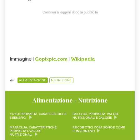
Continua a leggere dopo la pubblicità
Immagine |
Gopixpic.com
|
Wikipedia
da:
ALIMENTAZIONE
NUTRIZIONE
Alimentazione - Nutrizione
YUZU: PROPRIETÀ, CARATTERISTICHE
PAK CHOI, PROPRIETÀ, VALORI
E BENEFICI
NUTRIZIONALI E CALORIE
MARACUJA: CARATTERISTICHE,
PSICOBIOTICI COSA SONO E COME
PROPRIETÀ E VALORI
FUNZIONANO
NUTRIZIONALI