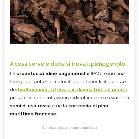
A cosa serve e dove si trova il picnogenolo
Le
proantocianidine oligomeriche
(PAC) sono una
famiglia di polfenoli naturali appartenenti alla classe
dei
bioflavonoidi
, ritrovati in diversi frutti e piante
presenti in concentrazioni particolarmente elevate nei
semi di uva rossa
e nella
corteccia di pino
marittimo francese
.
Continua a leggere dopo la pubblicità