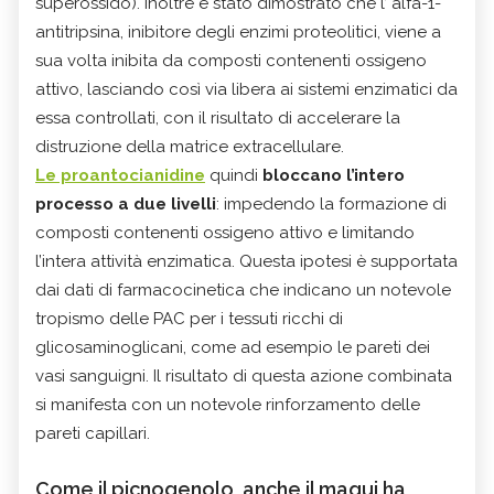
superossido). Inoltre è stato dimostrato che l’ alfa-1-
antitripsina, inibitore degli enzimi proteolitici, viene a
sua volta inibita da composti contenenti ossigeno
attivo, lasciando così via libera ai sistemi enzimatici da
essa controllati, con il risultato di accelerare la
distruzione della matrice extracellulare.
Le proantocianidine
quindi
bloccano l’intero
processo a due livelli
: impedendo la formazione di
composti contenenti ossigeno attivo e limitando
l’intera attività enzimatica. Questa ipotesi è supportata
dai dati di farmacocinetica che indicano un notevole
tropismo delle PAC per i tessuti ricchi di
glicosaminoglicani, come ad esempio le pareti dei
vasi sanguigni. Il risultato di questa azione combinata
si manifesta con un notevole rinforzamento delle
pareti capillari.
Come il picnogenolo, anche il maqui ha