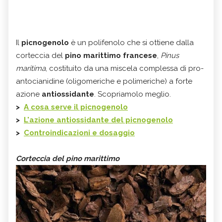
Il
picnogenolo
è un polifenolo che si ottiene dalla
corteccia del
pino marittimo francese
,
Pinus
maritima
, costituito da una miscela complessa di pro-
antocianidine (oligomeriche e polimeriche) a forte
azione
antiossidante
. Scopriamolo meglio.
>
A cosa serve il picnogenolo
>
L'azione antiossidante del picnogenolo
>
Controindicazioni e dosaggio
Corteccia del pino marittimo