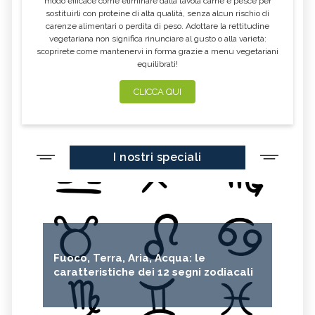
modo efficace come eliminare dalla tavola carne e pesce per
sostituirli con proteine di alta qualità, senza alcun rischio di
FARINA DI CASTAGNE
MELA COTOGNA
carenze alimentari o perdita di peso. Adottare la rettitudine
vegetariana non significa rinunciare al gusto o alla varietà:
POMPELMO
ACETO DI MELE
scoprirete come mantenervi in forma grazie a menu vegetariani
equilibrati!
ZAFFERANO
MELE
LENTICCHIE
BERGAMOTTO
CLICCA QUI
RADICCHIO
FRUTTA DI SETTEMBRE
NIGELLA SATIVA O CUMINO NERO
MIRTILLI
I nostri speciali
CEDRO
FARINA DI CECI
MELANZANE
FRIARIELLI
POKE
YOGURT
PRUGNE
MENTA
ROSMARINO
ISTAMINA
Fuoco, Terra, Aria, Acqua: le
ALBICOCCHE
ZUCCHINE
caratteristiche dei 12 segni zodiacali
ANICE
PASTINACA
PEPE ROSA
CIPOLLE