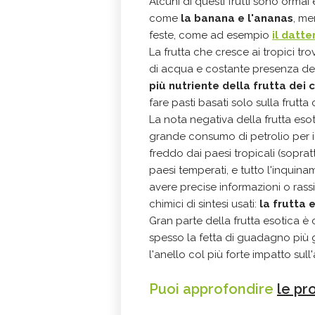
Alcuni di questi frutti sono ormai 
come
la banana e l'ananas
, me
feste, come ad esempio
il datte
La frutta che cresce ai tropici t
di acqua e costante presenza de
più nutriente della frutta dei 
fare pasti basati solo sulla frutta 
La nota negativa della frutta eso
grande consumo di petrolio per i 
freddo dai paesi tropicali (sopra
paesi temperati, e tutto l'inquin
avere precise informazioni o rassi
chimici di sintesi usati:
la frutta 
Gran parte della frutta esotica è
spesso la fetta di guadagno più g
l'anello col più forte impatto sull
Puoi approfondire
le pr