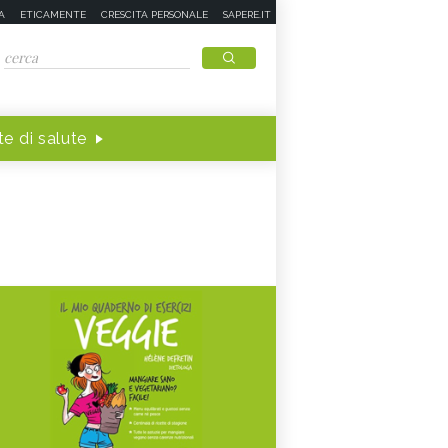
A
ETICAMENTE
CRESCITA PERSONALE
SAPERE.IT
e di salute