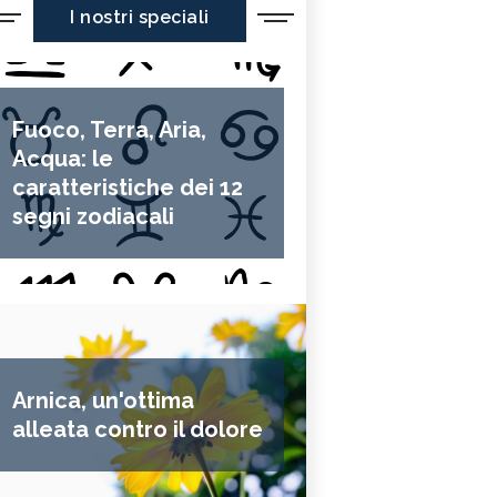
I nostri speciali
Fuoco, Terra, Aria,
Acqua: le
caratteristiche dei 12
segni zodiacali
Arnica, un'ottima
alleata contro il dolore