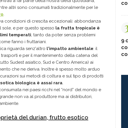
entrati a far parte della nostra dieta quotidiana,
co
ntre altri sono consumati tradizionalmente per le
ro
.
rova condizioni di crescita eccezionali: abbondanza
l sole, e per questo spesso
la frutta tropicale è
climi temperati
, tanto da poter senza problemi
9 c
come fanno i fruttariani.
co
tica riguarda senz'altro
l'impatto ambientale
: il
co
trasporti e per il mantenimento della catena del
ttutto Sudest asiatico, Sud e Centro America) ai
amento che ne deriva. Inoltre è spesso molto arduo
curazioni sui metodi di coltura e sul tipo di prodotti
esotica biologica è assai rara
.
 consumata nei paesi ricchi nel “nord” del mondo e
rande non va al produttore ma ai distributori,
'ambiente.
oprietà del durian, frutto esotico