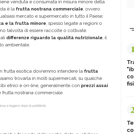
viene venduta e consumata in misura minore della
nda è la
frutta nostrana commerciale
, ovvero
alsiasi mercato e supermercato in tutto il Paese;
ca e la frutta minore
, spesso legate a regioni o
no talvolta di essere raccolte o coltivate.
ali
differenze riguardo la qualità nutrizionale
, il
to ambientale.
Tr
"ib
con frutta esotica dovremmo intendere la
frutta
co
ssiamo trovarla in molti supermercati, su qualche
fis
ibi etnici e on-line, generalmente con
prezzi assai
 frutta nostrana commerciale.
nua a leggere dopo la pubblicità
Te
co