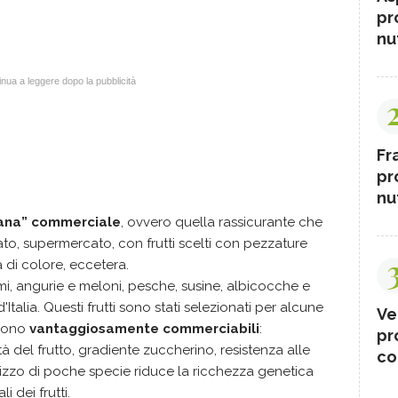
pr
nut
nua a leggere dopo la pubblicità
Fr
pr
nut
rana” commerciale
, ovvero quella rassicurante che
ato, supermercato, con frutti scelti con pezzature
di colore, eccetera.
umi, angurie e meloni, pesche, susine, albicocche e
 d'Italia. Questi frutti sono stati selezionati per alcune
Ve
ndono
vantaggiosamente commerciabili
:
pr
tà del frutto, gradiente zuccherino, resistenza alle
co
ilizzo di poche specie riduce la ricchezza genetica
i dei frutti.