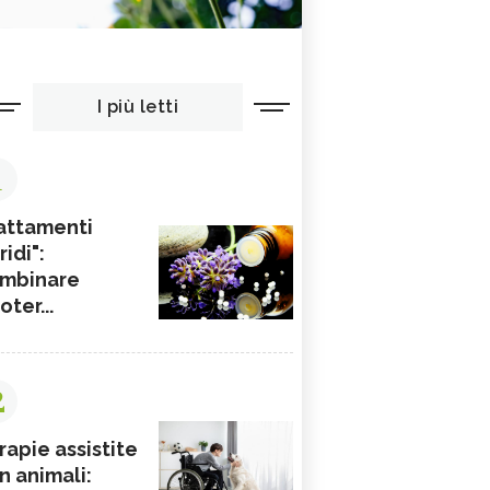
I più letti
1
attamenti
ridi":
mbinare
ioter...
2
rapie assistite
n animali: