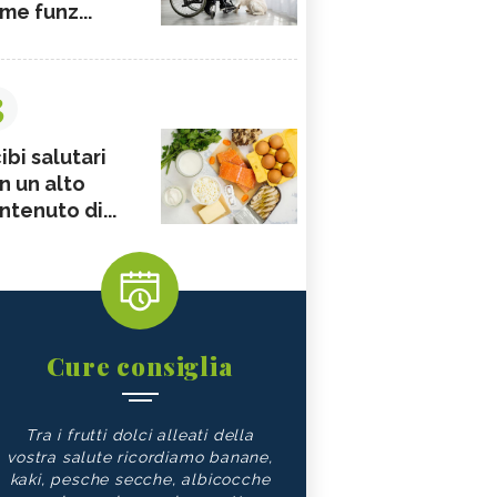
me funz...
3
ibi salutari
n un alto
ntenuto di...
Cure consiglia
Tra i frutti dolci alleati della
vostra salute ricordiamo banane,
kaki, pesche secche, albicocche