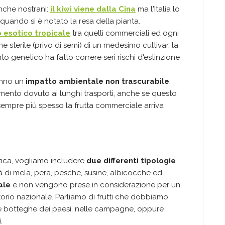
nche nostrani:
il kiwi viene dalla Cina
ma l'Italia lo
quando si è notato la resa della pianta.
o esotico tropicale
tra quelli commerciali ed ogni
 sterile (privo di semi) di un medesimo cultivar, la
 genetico ha fatto correre seri rischi d'estinzione
hanno un
impatto ambientale non trascurabile
,
mento dovuto ai lunghi trasporti, anche se questo
 sempre più spesso la frutta commerciale arriva
atica, vogliamo includere
due differenti tipologie
.
tà di mela, pera, pesche, susine, albicocche ed
ale
e non vengono prese in considerazione per un
torio nazionale.
Parliamo di frutti che dobbiamo
le botteghe dei paesi, nelle campagne, oppure
.