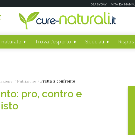
DEABYDAY
VITA DA MAMM
 naturale
Trova l'esperto
Speciali
Rispost
tazione
Nutrizione
Frutta a confronto
nto: pro, contro e
isto