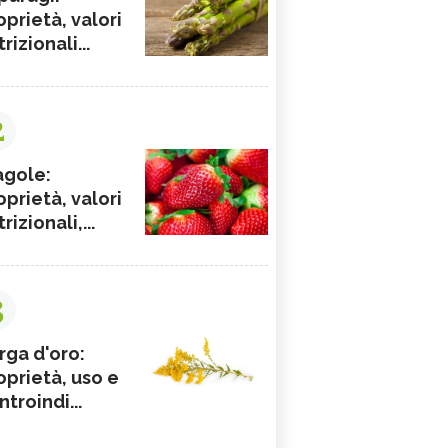
oprietà, valori
rizionali...
2
agole:
oprietà, valori
rizionali,...
3
rga d'oro:
oprietà, uso e
ntroindi...