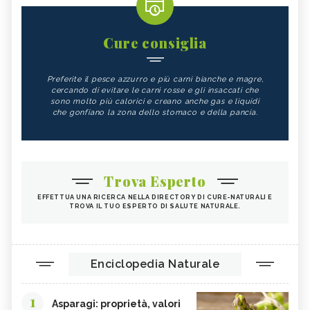
TEMPEH
ACIDO FOLICO
TOFU
CHIODI DI GAROFANO
Cure consiglia
FAGIOLI
FUNGHI
Preferite il pesce azzurro e più carni bianche e magre,
SOMMACCO
CIBI LASSATIVI
cercando di evitare le carni rosse e gli insaccati che
sono molto più calorici e creano anche gas e liquidi
CIBI ALCALINI
ZUCCA
che gonfiano la zona dello stomaco e della pancia.
ALGA WAKAME
CASTAGNE
INTEGRATORI PER I CAPELLI
FICHI
SEMI DI PAPAVERO
PAPRIKA
Trova Esperto
FRUTTI ROSSI
OMEGA 3
EFFETTUA UNA RICERCA NELLA DIRECTORY DI CURE-NATURALI E
TROVA IL TUO ESPERTO DI SALUTE NATURALE.
AGRICOLTURA SOSTENIBILE
CICORIA
ORZO
MAGNESIO, CARENZA
MAGNESIO NEGLI ALIMENTI
LIME
Enciclopedia Naturale
INTEGRATORI DI MAGNESIO
GRANO SENATORE CAPPELLI
1
LICOPENE
DURIAN - CURE-NATURALI.IT
Asparagi: proprietà, valori