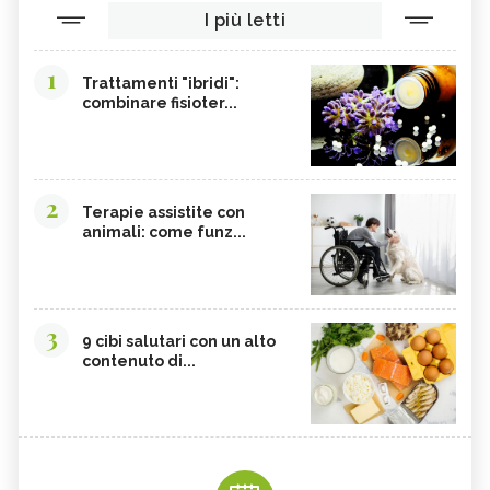
I più letti
SONGINO
PRODOTTI A CHILOMETRO ZERO
WASABI
CURRY
1
Trattamenti "ibridi":
DAIKON
CIME DI RAPA
combinare fisioter...
EDAMAME
CALCIO
SOIA
MELATA DI MIELE
CARAMBOLA
CAVOLINI DI BRUXELLES
2
Terapie assistite con
animali: come funz...
ARGININA
CLEMENTINE
CARENZA DI VITAMINA D
POTASSIO, ECCESSO
BROCCOLI
CARDO
3
FRUTTA, GUIDA COMPLETA
VITAMINA D, ECCESSO
9 cibi salutari con un alto
contenuto di...
SEMI DI ZUCCA
NIGARI
NOCI PECAN
MISO
NOCI
BIETOLE
GLUTATIONE
INTEGRATORI ANTIOSSIDANTI