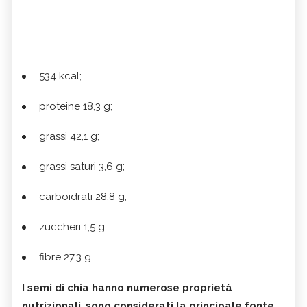
534 kcal;
proteine 18,3 g;
grassi 42,1 g;
grassi saturi 3,6 g;
carboidrati 28,8 g;
zuccheri 1,5 g;
fibre 27,3 g.
I semi di chia hanno numerose proprietà
nutrizionali
:
sono considerati la principale fonte