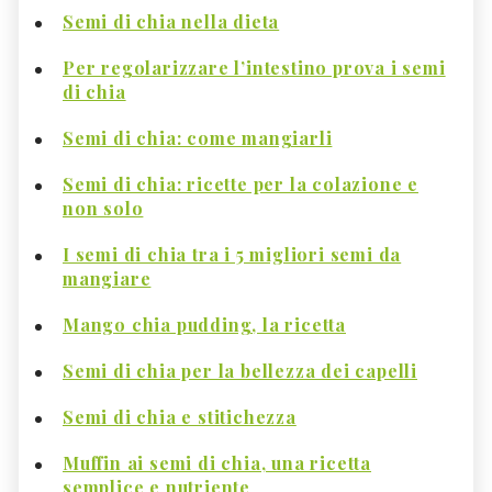
Semi di chia nella dieta
Per regolarizzare l’intestino prova i semi
di chia
Semi di chia: come mangiarli
Semi di chia: ricette per la colazione e
non solo
I semi di chia tra i 5 migliori semi da
mangiare
Mango chia pudding, la ricetta
Semi di chia per la bellezza dei capelli
Semi di chia e stitichezza
Muffin ai semi di chia, una ricetta
semplice e nutriente