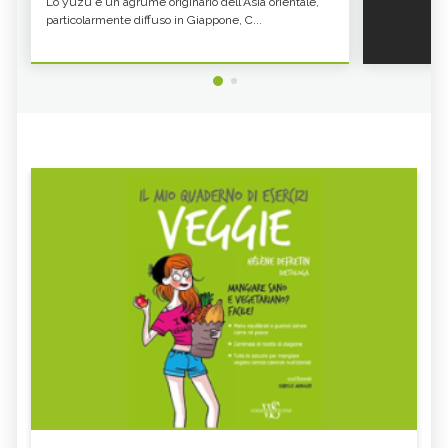
Lo yuzu è un agrume originario dell'Asia orientale,
CARATTERISTICHE - CURE-
NATURALI.IT
NATURALI.IT
particolarmente diffuso in Giappone, C...
CICERCHIE: COSA SONO, PROPRIETÀ E
ALIMENTI RICCHI DI POTASSIO
BENEFICI - CURE-NATURALI.IT
NOCCIOLE PROPRIETÀ E BENEFICI -
KOJI: COS'È E COME SI CUCINA -
CURE-NATURALI.IT
CURE-NATURALI.IT
GLI ALIMENTI E I CIBI RICCHI DI ZINCO
CANAPA, SEMI
- CURE-NATURALI.IT
FAGIOLI ROSSI: PROPRIETÀ E VALORI
GLI ALIMENTI E I CIBI PIÙ RICCHI DI
NUTRIZIONALI - CURE-
FOSFORO - CURE-NATURALI.IT
NATURALI.IT
COSA MANGIARE CON LA FEBBRE E
VOMITO, ALIMENTAZIONE
COSA NO
MIELE DI CASTAGNO: PROPRIETÀ E
FARINA DI SEMOLA DI GRANO
CONTROINDICAZION
DURO
ECCESSO DI ZINCO: SINTOMI, CAUSE
ALGA KLAMATH
E RIMEDI
BASILICO
CIBI ACIDI
ALGA KOMBU
FOSFORO, ECCESSO
CALCIO IN ECCESSO
AGLIO NERO