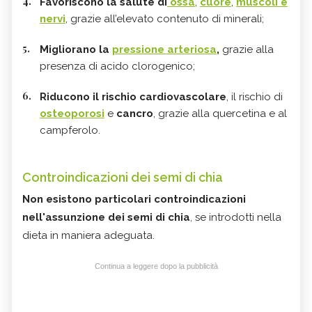
Favoriscono la salute di
ossa
,
cuore
,
muscoli e
nervi
, grazie all’elevato contenuto di minerali;
Migliorano la
pressione arteriosa
,
grazie alla
presenza di acido clorogenico;
Riducono il rischio cardiovascolare
, il rischio di
osteoporosi
e
cancro
, grazie alla quercetina e al
campferolo.
Controindicazioni dei semi di chia
Non esistono particolari controindicazioni
nell'assunzione dei semi di chia
, se introdotti nella
dieta in maniera adeguata.
Continua a leggere dopo la pubblicità