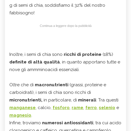
g di semi di chia, soddisfiamo il 32% del nostro
fabbisogno!
Continua a leggere dopo la pubblicità
Inoltre, i semi di chia sono
ricchi di proteine
(18%)
definite di altà qualità
, in quanto apportano tutte e
nove gli ammminoacidi essenziali.
Oltre che di
macronutrienti
(grassi, proteine e
carboidrati), i semi di chia sono ricchi di
micronutrienti,
in particolare, di
minerali
. Tra questi
manganese
, calcio,
fosforo
,
rame
,
ferro
,
selenio
e
magnesio
.
Infine, troviamo
numerosi antiossidanti
, tra cui acido
clorogenico e caffeico, quercetina e campferolo.