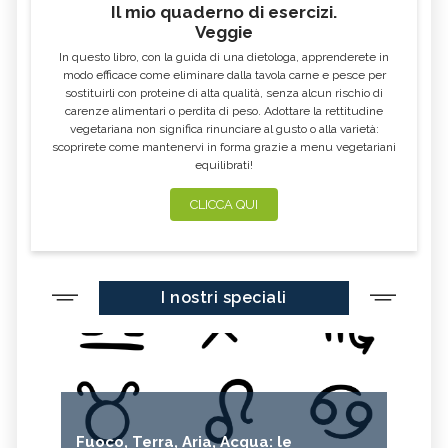
Il mio quaderno di esercizi.
YOGURT GRECO
CAVOLO-VERZA
Veggie
PERMACULTURA
LITCHI
In questo libro, con la guida di una dietologa, apprenderete in
ALCHECHENGI
FARINA DI CASTAGNE
modo efficace come eliminare dalla tavola carne e pesce per
sostituirli con proteine di alta qualità, senza alcun rischio di
MELA COTOGNA
POMPELMO
carenze alimentari o perdita di peso. Adottare la rettitudine
vegetariana non significa rinunciare al gusto o alla varietà:
ACETO DI MELE
ZAFFERANO
scoprirete come mantenervi in forma grazie a menu vegetariani
equilibrati!
MELE
LENTICCHIE
BERGAMOTTO
RADICCHIO
CLICCA QUI
FRUTTA DI SETTEMBRE
NIGELLA SATIVA O CUMINO NERO
MIRTILLI
CEDRO
I nostri speciali
FARINA DI CECI
MELANZANE
FRIARIELLI
POKE
YOGURT
PRUGNE
MENTA
ROSMARINO
ISTAMINA
ALBICOCCHE
Fuoco, Terra, Aria, Acqua: le