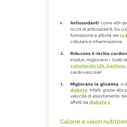
Antiossidanti
: come altri s
ricchi di
antiossidanti, tra cu
formazione e attività dei
rad
cellulare e infiammazione.
Riducono il rischio cardio
insaturi, migliorano i
livelli d
colesterolo LDL (cattivo)
,
cardiovascolari.
Migliorano la glicemia
: vi
diabete
. Infatti. grazie all
velocità di assorbimento degl
affetti da
diabete 2
.
Calorie e valori nutrizio