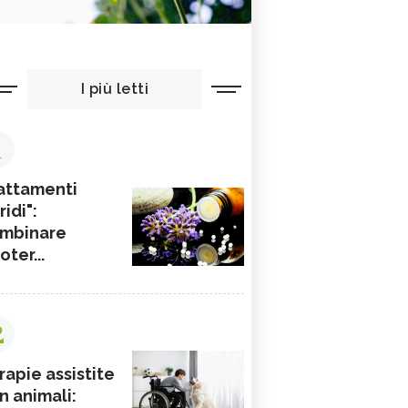
I più letti
1
attamenti
ridi":
mbinare
ioter...
2
rapie assistite
n animali: