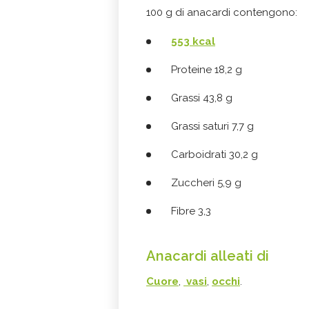
100 g di anacardi contengono:
553 kcal
Proteine 18,2 g
Grassi 43,8 g
Grassi saturi 7,7 g
Carboidrati 30,2 g
Zuccheri 5,9 g
Fibre 3,3
Anacardi alleati di
Cuore
,
vasi
,
occhi
.