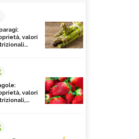
1
paragi:
oprietà, valori
rizionali...
2
agole:
oprietà, valori
rizionali,...
3