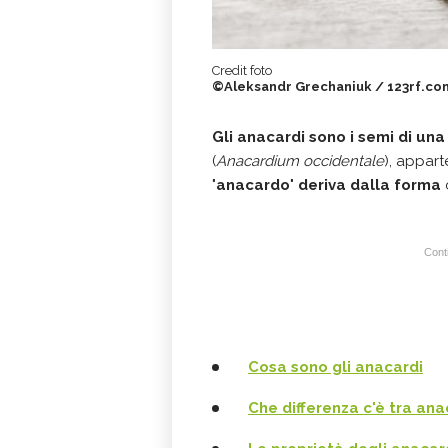
Credit foto
©Aleksandr Grechaniuk / 123rf.co
Gli anacardi sono i semi di un
(
Anacardium occidentale
), appar
"
anacardo
"
deriva dalla forma
Conti
Cosa sono gli anacardi
Che differenza c'è tra ana