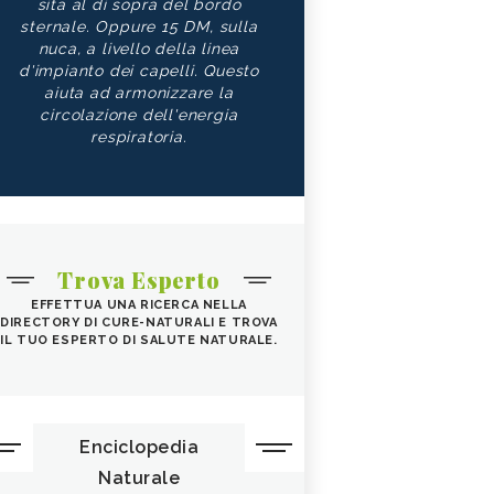
sita al di sopra del bordo
sternale. Oppure 15 DM, sulla
nuca, a livello della linea
d'impianto dei capelli. Questo
aiuta ad armonizzare la
circolazione dell'energia
respiratoria.
Trova Esperto
EFFETTUA UNA RICERCA NELLA
DIRECTORY DI CURE-NATURALI E TROVA
IL TUO ESPERTO DI SALUTE NATURALE.
Enciclopedia
Naturale