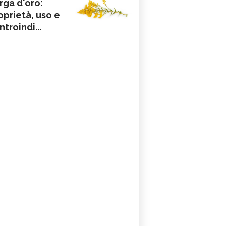
rga d'oro:
oprietà, uso e
ntroindi...