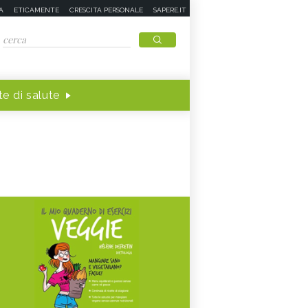
A
ETICAMENTE
CRESCITA PERSONALE
SAPERE.IT
e di salute