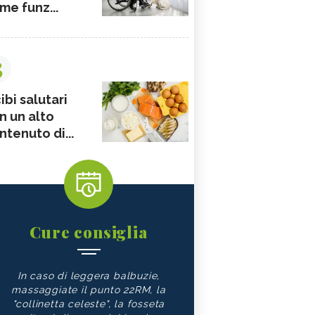
me funz...
3
ibi salutari
n un alto
ntenuto di...
Cure consiglia
In caso di leggera balbuzie,
massaggiate il punto 22RM, la
"collinetta celeste", la fosseta