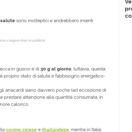
Ve
pr
co
 salute
sono molteplici e andrebbero inseriti
nua a leggere dopo la pubblicità
ecca in guscio è di
30 g al giorno
, tuttavia, questa
al proprio stato di salute e fabbisogno energetico-
gli anacardi siano davvero poche (ad eccezione di
te prestare attenzione alla quantità consumata, in
nore calorico.
lla
cucina cinese
e
thailandese
, mentre in Italia