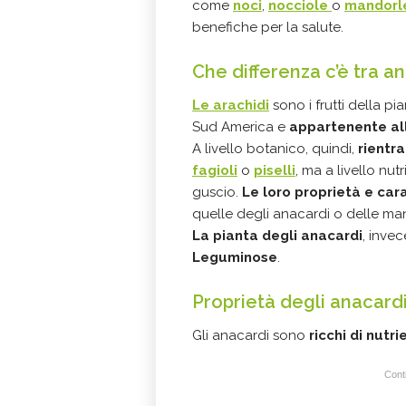
come
noci
,
nocciole
o
mandorl
benefiche per la salute.
Che differenza c’è tra a
Le arachidi
sono i frutti della pi
Sud America e
appartenente al
A livello botanico, quindi,
rientr
fagioli
o
piselli
, ma a livello nu
guscio.
Le loro proprietà e cara
quelle degli anacardi o delle ma
La pianta degli anacardi
, invec
Leguminose
.
Proprietà degli anacard
Gli anacardi sono
ricchi di nutri
Conti