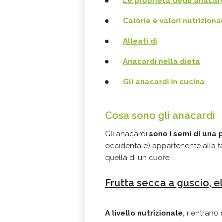
Le proprietà degli anacar
Calorie e valori nutriziona
Alleati di
Anacardi nella dieta
Gli anacardi in cucina
Cosa sono gli anacardi
Gli anacardi
sono i semi di una 
occidentale) appartenente alla fa
quella di un cuore.
Frutta secca a guscio, e
A livello nutrizionale,
rientrano 