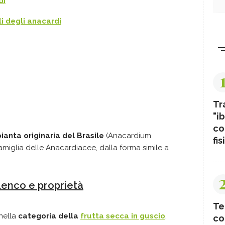
di
li degli anacardi
Tr
"ib
co
pianta originaria del Brasile
(Anacardium
fis
miglia delle Anacardiacee, dalla forma simile a
lenco e proprietà
Te
nella
categoria della
frutta secca in guscio
,
co