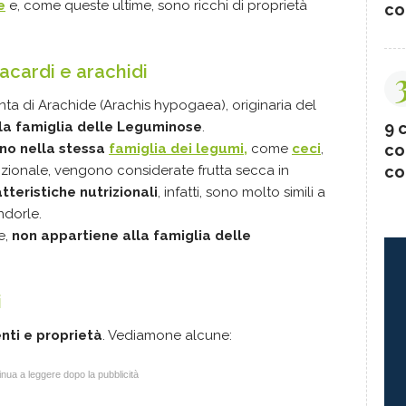
e
e, come queste ultime, sono ricchi di proprietà
co
nacardi e arachidi
anta di Arachide (Arachis hypogaea), originaria del
la famiglia delle Leguminose
.
9 c
ano nella stessa
famiglia dei legumi,
come
ceci
,
co
trizionale, vengono considerate frutta secca in
co
tteristiche nutrizionali
, infatti, sono molto simili a
ndorle.
e,
non appartiene alla famiglia delle
i
enti e proprietà
. Vediamone alcune:
nua a leggere dopo la pubblicità