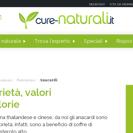
DEABYDAY
VITA DA MAMM
 naturale
Trova l'esperto
Speciali
Rispost
tazione
Nutrizione
Anacardi
ietà, valori
lorie
a thailandese e cinese, da noi gli anacardi sono
ietà, infatti, sono a beneficio di soffre di
sterolo alto.