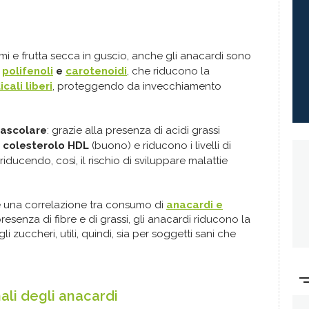
emi e frutta secca in guscio, anche gli anacardi sono
i
polifenoli
e
carotenoidi
, che riducono la
icali liberi
, proteggendo da invecchiamento
vascolare
: grazie alla presenza di acidi grassi
i
colesterolo HDL
(buono) e riducono i livelli di
riducendo,
così, il rischio di sviluppare malattie
 è una correlazione tra consumo di
anacardi e
a presenza di fibre e di grassi, gli anacardi riducono la
i zuccheri, utili, quindi, sia per soggetti sani che
nali degli anacardi