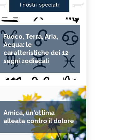
I nostri speciali
Fuoco, Terra, Aria,
Acqua: le
caratteristiche dei 12
segni zodiacali
Arnica, un'ottima
alleata contro il dolore