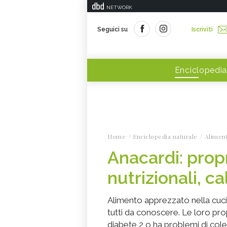
NETWORK
Seguici su
Iscriviti
Enciclopedia
Home
Enciclopedia naturale
Alimen
Anacardi: propr
nutrizionali, ca
Alimento apprezzato nella cucin
tutti da conoscere. Le loro propr
diabete 2 o ha problemi di cole