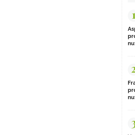
As
pr
nut
Fr
pr
nut