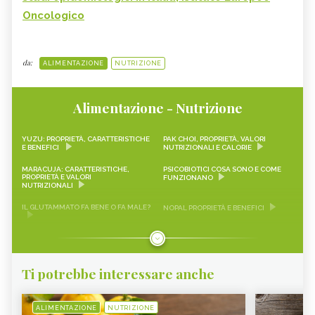
Oncologico
da:
ALIMENTAZIONE
NUTRIZIONE
Alimentazione - Nutrizione
YUZU: PROPRIETÀ, CARATTERISTICHE
PAK CHOI, PROPRIETÀ, VALORI
E BENEFICI
NUTRIZIONALI E CALORIE
MARACUJA: CARATTERISTICHE,
PSICOBIOTICI COSA SONO E COME
PROPRIETÀ E VALORI
FUNZIONANO
NUTRIZIONALI
IL GLUTAMMATO FA BENE O FA MALE?
NOPAL PROPRIETÀ E BENEFICI
FRAGOLINE DI BOSCO
CRAUTI, PROPRIETÀ, VALORI
CARATTERISTICHE, PROPRIETÀ E
NUTRIZIONALI E RICETTE
RICETTE
Ti potrebbe interessare anche
LEMON SNACK, LIMEQUAT
SCAROLA
RAPA ROSSA
SEITAN PROPRIETÀ E BENEFICI
ALIMENTAZIONE
NUTRIZIONE