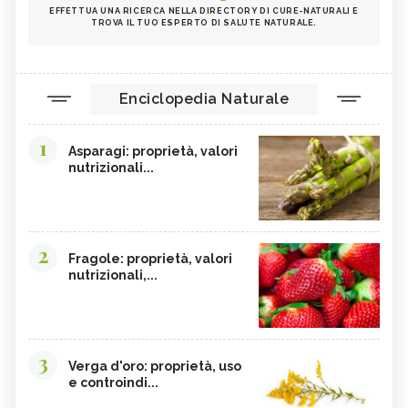
INTEGRATORI PER I CAPELLI
FICHI
EFFETTUA UNA RICERCA NELLA DIRECTORY DI CURE-NATURALI E
TROVA IL TUO ESPERTO DI SALUTE NATURALE.
SEMI DI PAPAVERO
PAPRIKA
FRUTTI ROSSI
OMEGA 3
AGRICOLTURA SOSTENIBILE
CICORIA
Enciclopedia Naturale
ORZO
MAGNESIO, CARENZA
1
MAGNESIO NEGLI ALIMENTI
LIME
Asparagi: proprietà, valori
nutrizionali...
INTEGRATORI DI MAGNESIO
GRANO SENATORE CAPPELLI
LICOPENE
DURIAN - CURE-NATURALI.IT
PESCA TABACCHIERA
PESCA NOCE
2
Fragole: proprietà, valori
PRESSIONE BASSA,
EMORROIDI, ALIMENTAZIONE
nutrizionali,...
ALIMENTAZIONE
FERRO, CARENZA
CILIEGIE
PESCHE
CETRIOLI
3
CELLULITE, ALIMENTAZIONE
CISTITE, ALIMENTAZIONE
Verga d'oro: proprietà, uso
e controindi...
INTEGRATORI NATURALI PER
COLITE, ALIMENTAZIONE
EMORROIDI