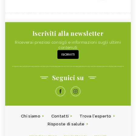
COCCO
FOSFORO
CALCOLI RENALI,
FRAGOLE
ALIMENTAZIONE
ALGHE COMMESTIBILI
FINOCCHIETTO SELVATICO
Iscriviti alla newsletter
PORRI
ZINCO
Riceverai preziosi consigli e informazioni sugli ultimi
contenuti
INSONNIA, ALIMENTAZIONE
MELONE
ISCRIVITI
ZOLFO
RUCOLA
PISELLI
MAGGIORANA
Seguici su
SEDANO RAPA
SEDANO
FARINA DI FIENO GRECO
BANANA
RISO
CAVOLFIORE
PAPAYA
MAGNESIO
Chi siamo
Contatti
Trova l'esperto
CHLORELLA
SILICIO
Risposte di salute
RAME
VITAMINA A NEGLI ALIMENTI