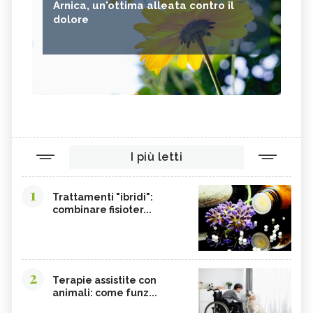
Arnica, un'ottima alleata contro il
ANANAS
AGLIO
dolore
CACAO
ORIGANO
VITAMINA B, SINTOMI DA
PINOLI
ACCESSO
SEMI DI SESAMO
FERRO IN ECCESSO
AGRETTI
SPINACI
TAMARI
LISINA
I più letti
AMARANTO
FAGIOLI BORLOTTI
SONGINO
PRODOTTI A CHILOMETRO ZERO
1
Trattamenti "ibridi":
WASABI
CURRY
combinare fisioter...
DAIKON
CIME DI RAPA
EDAMAME
CALCIO
SOIA
MELATA DI MIELE
2
Terapie assistite con
animali: come funz...
CARAMBOLA
CAVOLINI DI BRUXELLES