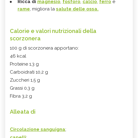
Ricca di
magnesio
,
fosforo
,
calcio
,
ferro
e
rame
, migliora la
salute delle ossa.
Calorie e valori nutrizionali della
scorzonera
100 g di scorzonera apportano:
46 kcal
Proteine 1,3 g
Carboidrati 10,2 g
Zuccheri 1,5 g
Grassi 0,3 g
Fibra 3,2 g
Alleata di
Circolazione sanguigna
;
capelli
;