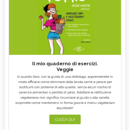
COSA NO
MIELE DI CASTAGNO: PROPRIETÀ E
SEMI DI CHIA
CONTROINDICAZION
FARINA DI SEMOLA DI GRANO
ECCESSO DI ZINCO: SINTOMI, CAUSE
DURO
E RIMEDI
ALGA KLAMATH
BASILICO
CIBI ACIDI
ALGA KOMBU
FOSFORO, ECCESSO
CALCIO IN ECCESSO
Il mio quaderno di esercizi.
AGLIO NERO
YOGURT GRECO
Veggie
CAVOLO-VERZA
PERMACULTURA
In questo libro, con la guida di una dietologa, apprenderete in
LITCHI
ALCHECHENGI
modo efficace come eliminare dalla tavola carne e pesce per
sostituirli con proteine di alta qualità, senza alcun rischio di
FARINA DI CASTAGNE
MELA COTOGNA
carenze alimentari o perdita di peso. Adottare la rettitudine
vegetariana non significa rinunciare al gusto o alla varietà:
POMPELMO
ACETO DI MELE
scoprirete come mantenervi in forma grazie a menu vegetariani
equilibrati!
ZAFFERANO
MELE
LENTICCHIE
BERGAMOTTO
CLICCA QUI
RADICCHIO
FRUTTA DI SETTEMBRE