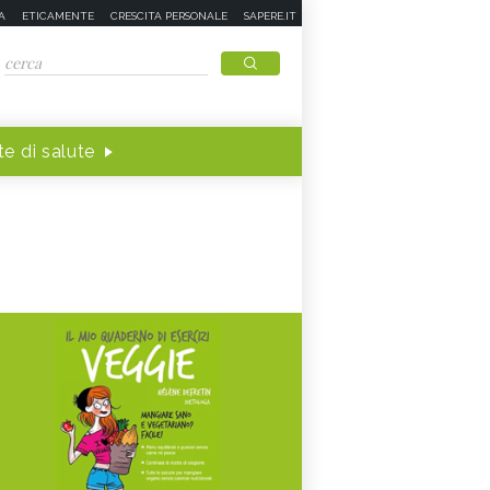
A
ETICAMENTE
CRESCITA PERSONALE
SAPERE.IT
e di salute