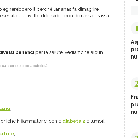
piegherebbero il perché l’ananas fa dimagrire,
esercitata a livello di liquidi e non di massa grassa.
As
pr
iversi benefici
per la salute, vediamone alcuni:
nut
nua a leggere dopo la pubblicità
Fr
pr
tario
;
nut
e croniche infiammatorie, come
diabete 2
e tumori;
artrite
;