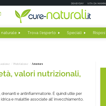
DEABYDAY
VITA DA MAMM
 naturale
Trova l'esperto
Speciali
Rispost
tazione
Nutrizione
Ananas
tà, valori nutrizionali,
 drenanti e antinfiammatorie. È quindi utile per
e idrica e malattie associate all' invecchiamento.