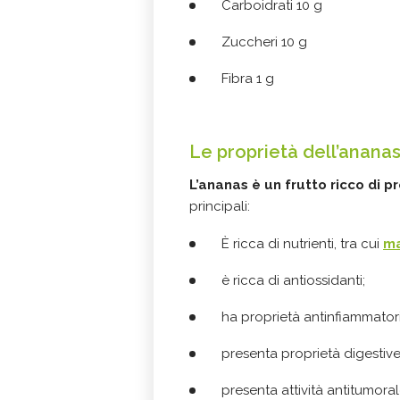
Carboidrati 10 g
Zuccheri 10 g
Fibra 1 g
Le proprietà dell’anana
L’ananas è un frutto ricco di pr
principali:
È ricca di nutrienti, tra cui
m
è ricca di antiossidanti;
ha proprietà antinfiammatori
presenta proprietà digestive
presenta attività antitumoral