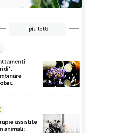
I più letti
1
attamenti
ridi":
mbinare
ioter...
2
rapie assistite
n animali: