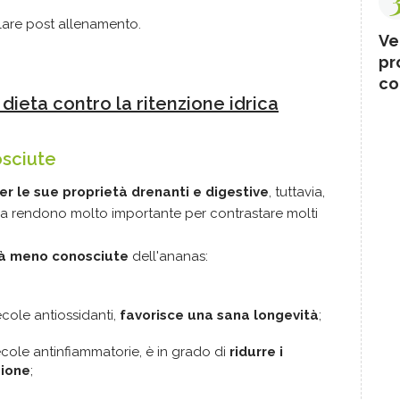
lare post allenamento.
Ve
pr
co
dieta contro la ritenzione idrica
sciute
er le sue proprietà drenanti e digestive
, tuttavia,
li la rendono molto importante per contrastare molti
tà meno conosciute
dell'ananas:
cole antiossidanti,
favorisce una sana longevità
;
cole antinfiammatorie, è in grado di
ridurre i
zione
;