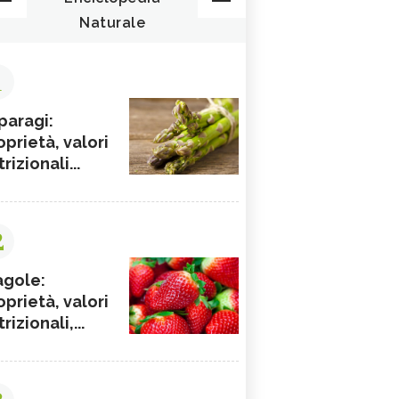
Naturale
1
paragi:
oprietà, valori
rizionali...
2
agole:
oprietà, valori
rizionali,...
3