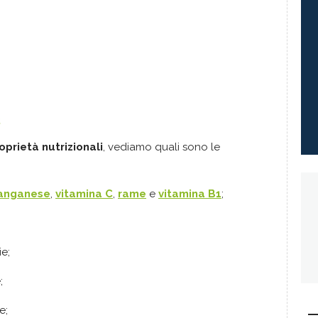
s
oprietà nutrizionali
, vediamo quali sono le
anganese
,
vitamina C
,
rame
e
vitamina B1
;
e;
;
e;