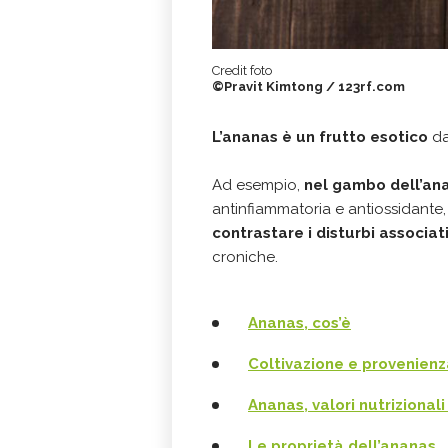
Credit foto
©Pravit Kimtong / 123rf.com
L’ananas è un frutto esotico
da
Ad esempio,
nel gambo dell’an
antinfiammatoria e antiossidante
contrastare i disturbi associa
croniche.
Ananas, cos’è
Coltivazione e provenienz
Ananas, valori nutrizionali
Le proprietà dell’ananas