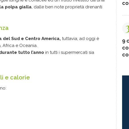
oglie lunghe e coriacee ed un frutto rivestito da una
co
la polpa gialla
, dalle ben note proprietà drenanti
nza
ia del Sud e Centro America,
tuttavia, ad oggi è
9 c
, Africa e Oceania.
co
 durante tutto l’anno
in tutti i supermercati sia
co
li e calorie
no: