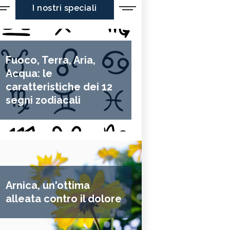
I nostri speciali
Fuoco, Terra, Aria,
Acqua: le
caratteristiche dei 12
segni zodiacali
Arnica, un'ottima
alleata contro il dolore