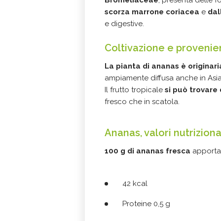
Bromeliaceae
, presenta delle f
scorza marrone coriacea
e
dal
e digestive.
Coltivazione e provenie
La pianta di ananas è originar
ampiamente diffusa anche in Asia
Il frutto tropicale
si può trovare
fresco che in scatola.
Ananas, valori nutriziona
100 g di ananas
fresca
apporta
42 kcal
Proteine 0,5 g