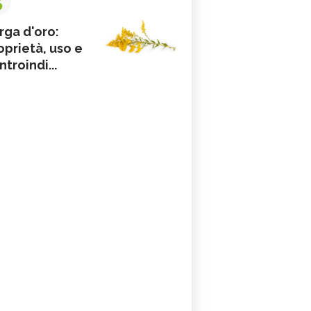
rga d'oro:
oprietà, uso e
ntroindi...