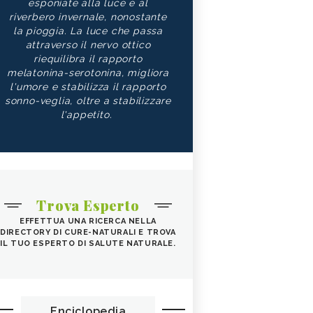
esponiate alla luce e al
riverbero invernale, nonostante
la pioggia. La luce che passa
attraverso il nervo ottico
riequilibra il rapporto
melatonina-serotonina, migliora
l'umore e stabilizza il rapporto
sonno-veglia, oltre a stabilizzare
l'appetito.
Trova Esperto
EFFETTUA UNA RICERCA NELLA
DIRECTORY DI CURE-NATURALI E TROVA
IL TUO ESPERTO DI SALUTE NATURALE.
Enciclopedia