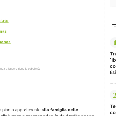
iute
anas
ananas
Tr
"ib
co
nua a leggere dopo la pubblicità
fis
Te
na pianta appartenente
alla famiglia delle
co