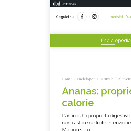
NETWORK
Seguici su
Iscriviti
Enciclopedia
Home
Enciclopedia naturale
Alimen
Ananas: proprie
calorie
L'ananas ha proprietà digestive,
contrastare cellulite, ritenzion
Ma non solo.