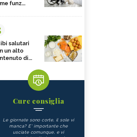
me funz...
3
ibi salutari
n un alto
ntenuto di...
Cure consiglia
Le giornate sono corte, il sole vi
manca? E' importante che
usciate comunque, e vi