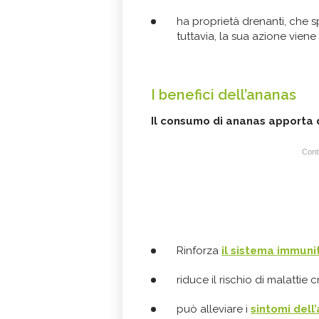
ha proprietà drenanti, che s
tuttavia, la sua azione viene 
I benefici dell’ananas
Il consumo di ananas apporta d
Conti
Rinforza
il sistema immuni
riduce il rischio di malatti
può alleviare i
sintomi dell’