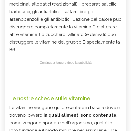
medicinali allopatici (tradizionali); i preparati salicilici; i
barbiturici; gli antiartritici; i sulfamidici; gli
arsenobenzoli e gli antibiotici. L'azione del calore può
distruggere completamente la vitamina C e alterare
altre vitamine. Lo zucchero raffinato (e derivati) può
distruggere le vitamine del gruppo B specialmente la
B6.
Continua a leggere dopo la pubblicità
Le nostre schede sulle vitamine
Le vitamine vengono qui presentate in base a dove si
trovano, ovvero
in quali alimenti sono contenute
,
come vengono riportate nell'organismo, qual è la
loro funzione e il modo migliore per assimilarle. Una