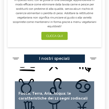
LITCHI
ALCHECHENGI
modo efficace come eliminare dalla tavola carne e pesce per
sostituirli con proteine di alta qualità, senza alcun rischio di
FARINA DI CASTAGNE
MELA COTOGNA
carenze alimentari o perdita di peso. Adottare la rettitudine
vegetariana non significa rinunciare al gusto o alla varietà:
POMPELMO
ACETO DI MELE
scoprirete come mantenervi in forma grazie a menu vegetariani
equilibrati!
ZAFFERANO
MELE
LENTICCHIE
BERGAMOTTO
CLICCA QUI
RADICCHIO
FRUTTA DI SETTEMBRE
NIGELLA SATIVA O CUMINO NERO
MIRTILLI
I nostri speciali
CEDRO
FARINA DI CECI
MELANZANE
FRIARIELLI
POKE
YOGURT
PRUGNE
MENTA
ROSMARINO
ISTAMINA
Fuoco, Terra, Aria, Acqua: le
ALBICOCCHE
ZUCCHINE
caratteristiche dei 12 segni zodiacali
ANICE
PASTINACA