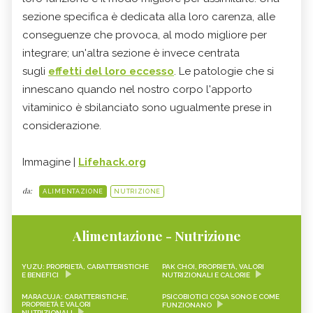
sezione specifica è dedicata alla loro carenza, alle
conseguenze che provoca, al modo migliore per
integrare; un'altra sezione è invece centrata
sugli
effetti del loro eccesso
. Le patologie che si
innescano quando nel nostro corpo l'apporto
vitaminico è sbilanciato sono ugualmente prese in
considerazione.
Immagine |
Lifehack.org
da:
ALIMENTAZIONE
NUTRIZIONE
Alimentazione - Nutrizione
YUZU: PROPRIETÀ, CARATTERISTICHE
PAK CHOI, PROPRIETÀ, VALORI
E BENEFICI
NUTRIZIONALI E CALORIE
MARACUJA: CARATTERISTICHE,
PSICOBIOTICI COSA SONO E COME
PROPRIETÀ E VALORI
FUNZIONANO
NUTRIZIONALI