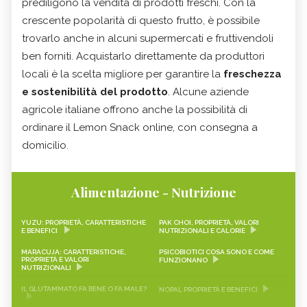
prediligono la vendita di prodotti freschi. Con la
crescente popolarità di questo frutto, è possibile
trovarlo anche in alcuni supermercati e fruttivendoli
ben forniti. Acquistarlo direttamente da produttori
locali è la scelta migliore per garantire la
freschezza
e sostenibilità del prodotto
. Alcune aziende
agricole italiane offrono anche la possibilità di
ordinare il Lemon Snack online, con consegna a
domicilio.
Alimentazione - Nutrizione
YUZU: PROPRIETÀ, CARATTERISTICHE
PAK CHOI, PROPRIETÀ, VALORI
E BENEFICI
NUTRIZIONALI E CALORIE
MARACUJA: CARATTERISTICHE,
PSICOBIOTICI COSA SONO E COME
PROPRIETÀ E VALORI
FUNZIONANO
NUTRIZIONALI
IL GLUTAMMATO FA BENE O FA MALE?
NOPAL PROPRIETÀ E BENEFICI