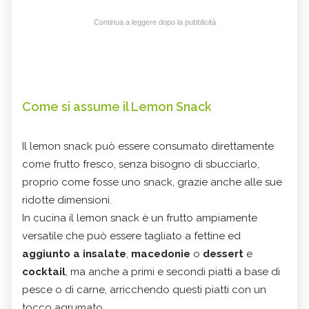
Continua a leggere dopo la pubblicità
Come si assume il Lemon Snack
Il lemon snack può essere consumato direttamente
come frutto fresco, senza bisogno di sbucciarlo,
proprio come fosse uno snack, grazie anche alle sue
ridotte dimensioni.
In cucina il lemon snack è un frutto ampiamente
versatile che può essere tagliato a fettine ed
aggiunto a insalate
,
macedonie
o
dessert
e
cocktail
, ma anche a primi e secondi piatti a base di
pesce o di carne, arricchendo questi piatti con un
tocco agrumato.