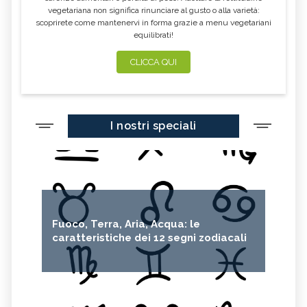
vegetariana non significa rinunciare al gusto o alla varietà:
ACETO DI MELE
ZAFFERANO
scoprirete come mantenervi in forma grazie a menu vegetariani
equilibrati!
MELE
LENTICCHIE
BERGAMOTTO
RADICCHIO
CLICCA QUI
FRUTTA DI SETTEMBRE
NIGELLA SATIVA O CUMINO NERO
MIRTILLI
CEDRO
I nostri speciali
FARINA DI CECI
MELANZANE
FRIARIELLI
POKE
CUMINO
YOGURT
PRUGNE
MENTA
ROSMARINO
ISTAMINA
Fuoco, Terra, Aria, Acqua: le
ALBICOCCHE
ZUCCHINE
caratteristiche dei 12 segni zodiacali
ANICE
PASTINACA
PEPE ROSA
CIPOLLE
FAGIOLO DI CONTRONE
FAVE