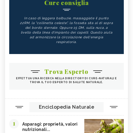
Cure consiglia
TOFU
CHIODI DI GAROFANO
In caso di leggera balbuzie, massaggiate il punto
FAGIOLI
FUNGHI
22RM, la "collinetta celeste", la fosseta sita al di sopra
del bordo sternale. Oppure 15 DM, sulla nuca, a
SOMMACCO
CIBI LASSATIVI
livello della linea d'impianto dei capelli. Questo aiuta
ad armonizzare la circolazione dell'energia
CIBI ALCALINI
ZUCCA
respiratoria.
ALGA WAKAME
CASTAGNE
INTEGRATORI PER I CAPELLI
FICHI
SEMI DI PAPAVERO
PAPRIKA
Trova Esperto
FRUTTI ROSSI
OMEGA 3
EFFETTUA UNA RICERCA NELLA DIRECTORY DI CURE-NATURALI E
TROVA IL TUO ESPERTO DI SALUTE NATURALE.
AGRICOLTURA SOSTENIBILE
CICORIA
ORZO
MAGNESIO, CARENZA
MAGNESIO NEGLI ALIMENTI
LIME
Enciclopedia Naturale
INTEGRATORI DI MAGNESIO
GRANO SENATORE CAPPELLI
1
LICOPENE
DURIAN - CURE-NATURALI.IT
Asparagi: proprietà, valori
nutrizionali...
PESCA TABACCHIERA
PESCA NOCE