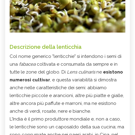
Descrizione della lenticchia
Col nome generico "lenticchie" si intendono i semi di
una
fabacea
coltivata e consumata da sempre e in
tutte le zone del globo. Di
Lens culinaris
ne
esistono
numerosi cultivar
, e questa variabilità si dimostra
anche nelle caratteristiche dei semi: abbiamo
lenticchie piccole e arancioni, altre più piatte e gialle,
altre ancora più paffute e marroni, ma ne esistono
anche di verdi, rosate, nere e bianche.
L'India è il primo produttore mondiale e, non a caso,
le lenticchie sono un caposaldo della sua cucina; ma
sono consumate anche nei paesi arabi, in Cina, nel