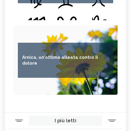
PASTINACA
PEPE ROSA
CIPOLLE
FAGIOLO DI CONTRONE
FAVE
BETACAROTENE
ALGA NORI
FICHI D'INDIA
AVENA
PUNTARELLE
SEMI DI CARTAMO
PESCE
Arnica, un'ottima alleata contro il
ANANAS
AGLIO
dolore
CACAO
ORIGANO
VITAMINA B, SINTOMI DA
PINOLI
ACCESSO
SEMI DI SESAMO
FERRO IN ECCESSO
AGRETTI
SPINACI
TAMARI
LISINA
I più letti
AMARANTO
FAGIOLI BORLOTTI
SONGINO
PRODOTTI A CHILOMETRO ZERO