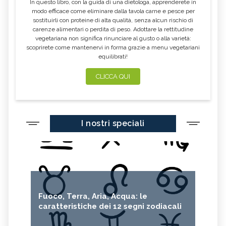
In questo libro, con la guida di una dietologa, apprenderete in
LITCHI
ALCHECHENGI
modo efficace come eliminare dalla tavola carne e pesce per
sostituirli con proteine di alta qualità, senza alcun rischio di
FARINA DI CASTAGNE
MELA COTOGNA
carenze alimentari o perdita di peso. Adottare la rettitudine
vegetariana non significa rinunciare al gusto o alla varietà:
POMPELMO
ACETO DI MELE
scoprirete come mantenervi in forma grazie a menu vegetariani
equilibrati!
ZAFFERANO
MELE
LENTICCHIE
BERGAMOTTO
CLICCA QUI
RADICCHIO
FRUTTA DI SETTEMBRE
NIGELLA SATIVA O CUMINO NERO
MIRTILLI
I nostri speciali
CEDRO
FARINA DI CECI
MELANZANE
FRIARIELLI
POKE
CUMINO
YOGURT
PRUGNE
MENTA
ROSMARINO
Fuoco, Terra, Aria, Acqua: le
ISTAMINA
ALBICOCCHE
caratteristiche dei 12 segni zodiacali
ZUCCHINE
ANICE