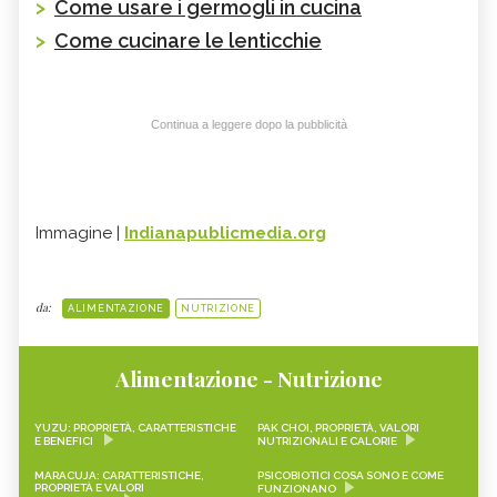
>
Come usare i germogli in cucina
>
Come cucinare le lenticchie
Continua a leggere dopo la pubblicità
Immagine |
Indianapublicmedia.org
da:
ALIMENTAZIONE
NUTRIZIONE
Alimentazione - Nutrizione
YUZU: PROPRIETÀ, CARATTERISTICHE
PAK CHOI, PROPRIETÀ, VALORI
E BENEFICI
NUTRIZIONALI E CALORIE
MARACUJA: CARATTERISTICHE,
PSICOBIOTICI COSA SONO E COME
PROPRIETÀ E VALORI
FUNZIONANO