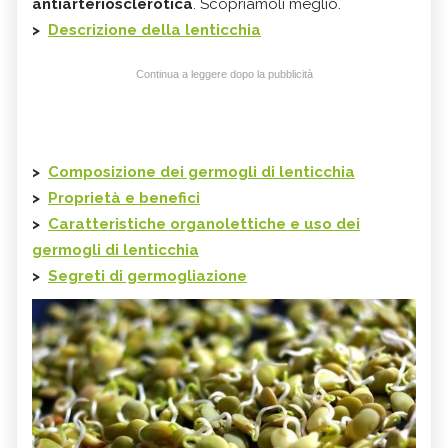
antiarteriosclerotica
. Scopriamoli meglio.
>
Descrizione della
lenticchia
Continua a leggere dopo la pubblicità
>
Composizione dei germogli di
lenticchia
>
Proprietà e benefici
>
Caratteristiche organolettiche e uso dei
germogli di
lenticchia
>
Segreti di germogliazione