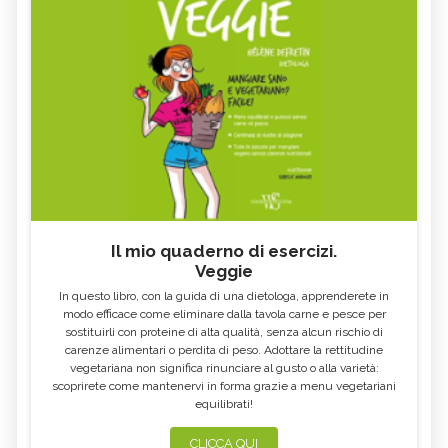
COSA MANGIARE CON LA FEBBRE E
VOMITO, ALIMENTAZIONE
COSA NO
MIELE DI CASTAGNO: PROPRIETÀ E
SEMI DI CHIA
CONTROINDICAZION
FARINA DI SEMOLA DI GRANO
ECCESSO DI ZINCO: SINTOMI, CAUSE
DURO
E RIMEDI
ALGA KLAMATH
BASILICO
CIBI ACIDI
ALGA KOMBU
FOSFORO, ECCESSO
CALCIO IN ECCESSO
Il mio quaderno di esercizi.
AGLIO NERO
YOGURT GRECO
Veggie
CAVOLO-VERZA
PERMACULTURA
In questo libro, con la guida di una dietologa, apprenderete in
LITCHI
ALCHECHENGI
modo efficace come eliminare dalla tavola carne e pesce per
sostituirli con proteine di alta qualità, senza alcun rischio di
FARINA DI CASTAGNE
MELA COTOGNA
carenze alimentari o perdita di peso. Adottare la rettitudine
vegetariana non significa rinunciare al gusto o alla varietà:
POMPELMO
ACETO DI MELE
scoprirete come mantenervi in forma grazie a menu vegetariani
equilibrati!
ZAFFERANO
MELE
LENTICCHIE
BERGAMOTTO
CLICCA QUI