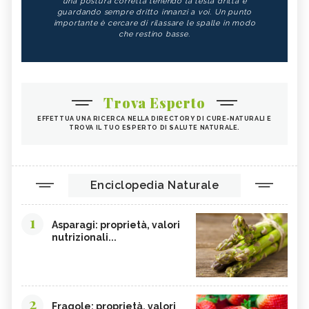
una postura corretta tenendo la testa dritta e
ALGA WAKAME
CASTAGNE
guardando sempre dritto innanzi a voi. Un punto
importante è cercare di rilassare le spalle in modo
INTEGRATORI PER I CAPELLI
FICHI
che restino basse.
SEMI DI PAPAVERO
PAPRIKA
FRUTTI ROSSI
OMEGA 3
AGRICOLTURA SOSTENIBILE
CICORIA
Trova Esperto
ORZO
MAGNESIO, CARENZA
EFFETTUA UNA RICERCA NELLA DIRECTORY DI CURE-NATURALI E
TROVA IL TUO ESPERTO DI SALUTE NATURALE.
MAGNESIO NEGLI ALIMENTI
LIME
INTEGRATORI DI MAGNESIO
GRANO SENATORE CAPPELLI
LICOPENE
DURIAN - CURE-NATURALI.IT
Enciclopedia Naturale
PESCA TABACCHIERA
PESCA NOCE
1
PRESSIONE BASSA,
EMORROIDI, ALIMENTAZIONE
Asparagi: proprietà, valori
ALIMENTAZIONE
nutrizionali...
FERRO, CARENZA
CILIEGIE
PESCHE
CETRIOLI
CELLULITE, ALIMENTAZIONE
CISTITE, ALIMENTAZIONE
2
Fragole: proprietà, valori