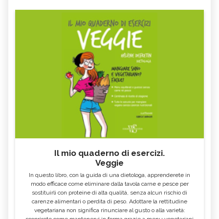
FAGIOLI ROSSI: PROPRIETÀ E VALORI
GLI ALIMENTI E I CIBI PIÙ RICCHI DI
NUTRIZIONALI - CURE-
FOSFORO - CURE-NATURALI.IT
NATURALI.IT
COSA MANGIARE CON LA FEBBRE E
VOMITO, ALIMENTAZIONE
COSA NO
MIELE DI CASTAGNO: PROPRIETÀ E
SEMI DI CHIA
CONTROINDICAZION
FARINA DI SEMOLA DI GRANO
ECCESSO DI ZINCO: SINTOMI, CAUSE
DURO
E RIMEDI
ALGA KLAMATH
BASILICO
CIBI ACIDI
ALGA KOMBU
FOSFORO, ECCESSO
CALCIO IN ECCESSO
Il mio quaderno di esercizi.
AGLIO NERO
YOGURT GRECO
Veggie
CAVOLO-VERZA
PERMACULTURA
In questo libro, con la guida di una dietologa, apprenderete in
LITCHI
ALCHECHENGI
modo efficace come eliminare dalla tavola carne e pesce per
sostituirli con proteine di alta qualità, senza alcun rischio di
FARINA DI CASTAGNE
MELA COTOGNA
carenze alimentari o perdita di peso. Adottare la rettitudine
vegetariana non significa rinunciare al gusto o alla varietà:
POMPELMO
ACETO DI MELE
scoprirete come mantenervi in forma grazie a menu vegetariani