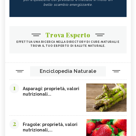
CIBI LASSATIVI
CIBI ALCALINI
bello scambio energizzante.
ZUCCA
ALGA WAKAME
CASTAGNE
INTEGRATORI PER I CAPELLI
FICHI
SEMI DI PAPAVERO
Trova Esperto
PAPRIKA
FRUTTI ROSSI
EFFETTUA UNA RICERCA NELLA DIRECTORY DI CURE-NATURALI E
TROVA IL TUO ESPERTO DI SALUTE NATURALE.
OMEGA 3
AGRICOLTURA SOSTENIBILE
CICORIA
ORZO
MAGNESIO, CARENZA
MAGNESIO NEGLI ALIMENTI
Enciclopedia Naturale
LIME
INTEGRATORI DI MAGNESIO
1
GRANO SENATORE CAPPELLI
LICOPENE
Asparagi: proprietà, valori
nutrizionali...
DURIAN - CURE-NATURALI.IT
PESCA TABACCHIERA
PRESSIONE BASSA,
PESCA NOCE
ALIMENTAZIONE
EMORROIDI, ALIMENTAZIONE
FERRO, CARENZA
2
Fragole: proprietà, valori
nutrizionali,...
CILIEGIE
PESCHE