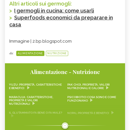
Altri articoli sui germogli:
>
I germogli in cucina: come usarli
>
Superfoods economici da preparare in
casa
Immagine | 2.bp.blogspot.com
da:
ALIMENTAZIONE
NUTRIZIONE
Alimentazione - Nutrizione
YUZU: PROPRIETÀ, CARATTERISTICHE
PAK CHOI, PROPRIETÀ, VALORI
E BENEFICI
NUTRIZIONALI E CALORIE
MARACUJA: CARATTERISTICHE,
PSICOBIOTICI COSA SONO E COME
PROPRIETÀ E VALORI
FUNZIONANO
NUTRIZIONALI
IL GLUTAMMATO FA BENE O FA MALE?
NOPAL PROPRIETÀ E BENEFICI
FRAGOLINE DI BOSCO
CRAUTI, PROPRIETÀ, VALORI
CARATTERISTICHE, PROPRIETÀ E
NUTRIZIONALI E RICETTE