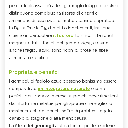
percentuali assai più alte. I germogli di fagiolo azuki si
distinguono come buona risorsa di enzimi e
amminoacidi essenziali, di molte vitamine, soprattuto
la B9, la B1 e la B5, di molti oligoelementi, tra i quali
citiamo in particolare
il fosforo
, lo zinco, il ferro e il
magnesio. Tutti i fagioli gel genere
Vigna
, e quindi
anche i fagioli azuki, sono ricchi di proteine, fibre
alimentari e lecitina.
Proprietà e benefici
I germogli di fagiolo azuki possono benissimo essere
comparati ad
un integratore naturale
e sono
perfetti per i ragazzi in crescita, per chi deve rimettersi
da infortuni e malattie, per gli sportivi che vogliono
mantenersi al top, per chi soffre di problemi legati al
cambio di stagione o alla menopausa.
La
fibra dei germogli
aiuta a tenere pulite le arterie, i