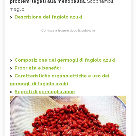
problemi legati alla menopausa
. Scopriamoli
meglio.
>
Descrizione del fagiolo azuki
Continua a leggere dopo la pubblicità
>
Composizione dei germogli di fagiolo azuki
>
Proprietà e benefici
>
Caratteristiche organolettiche e uso dei
germogli di fagiolo azuki
>
Segreti di germogliazione