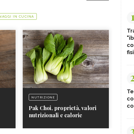
NAGGI IN CUCINA
Tr
"ib
co
fis
Te
co
NUTRIZIONE
co
Pak Choi, proprietà, valori
nutrizionali e calorie