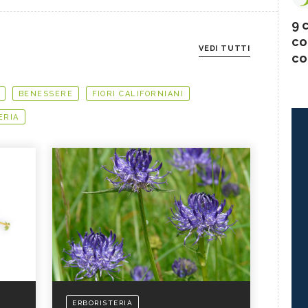
9 c
co
VEDI TUTTI
co
BENESSERE
FIORI CALIFORNIANI
ERIA
ERBORISTERIA