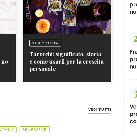
pr
nut
SPIRITUALITÀ
Fr
Tarocchi: significato, storia
pr
a no
e come usarli per la crescita
nut
personale
Ve
VEDI TUTTI
pr
co
OPATIA
BENESSERE