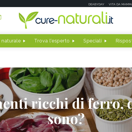
DEABYDAY
VITA DA MAMM
 naturale
Trova l'esperto
Speciali
Rispost
enti ricchi di ferro, 
sono?