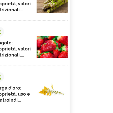
oprietà, valori
rizionali...
2
agole:
oprietà, valori
rizionali,...
3
rga d'oro:
oprietà, uso e
ntroindi...