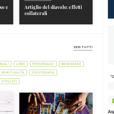
so e
Artiglio del diavolo: effetti
collaterali
VEDI TUTTI
ONALI
LIBRI
PERSONAGGI
BENESSERE
SPIRITUALITÀ
FISIOTERAPIA
E UTILIZZI
As