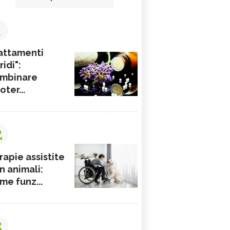
1
attamenti
ridi":
mbinare
ioter...
2
rapie assistite
n animali:
me funz...
3