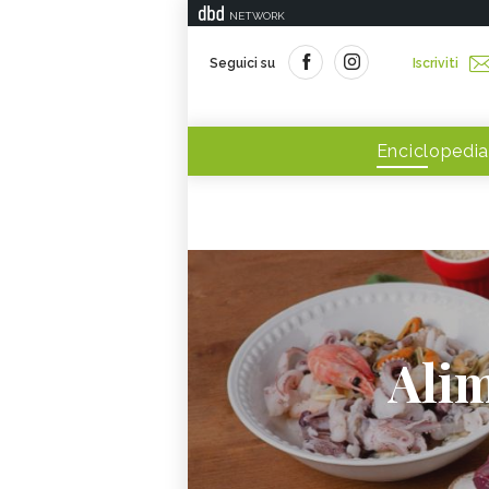
NETWORK
Seguici su
Iscriviti
Enciclopedia
Alim