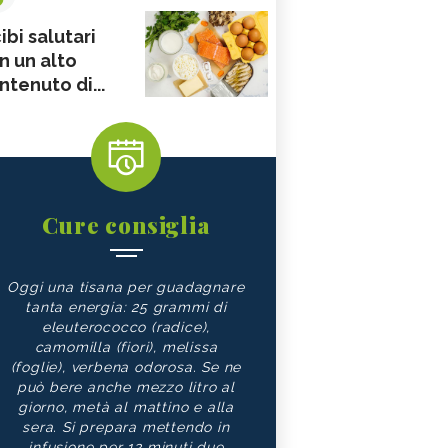
ibi salutari
n un alto
ntenuto di...
Cure consiglia
Oggi una tisana per guadagnare
tanta energia: 25 grammi di
eleuterococco (radice),
camomilla (fiori), melissa
(foglie), verbena odorosa. Se ne
può bere anche mezzo litro al
giorno, metà al mattino e alla
sera. Si prepara mettendo in
infusione per 12 minuti due