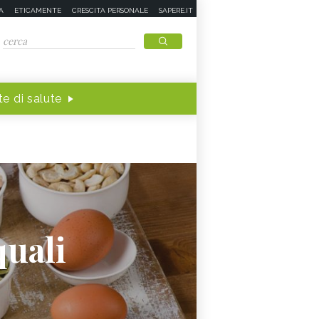
A
ETICAMENTE
CRESCITA PERSONALE
SAPERE.IT
e di salute
quali