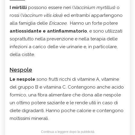
I mirtilli
possono essere neri (
Vaccinium myrtillus
) o
rossi (
Vaccinum vitis idea
) ed entrambi appartengono
alla famiglia delle
Ericacee
. Hanno un forte potere
antiossidante e
antinfiammatorio
, e sono utilizzati
soprattutto nella prevenzione e nella terapia delle
infezioni a carico delle vie urinarie e, in particolare,
della cistite.
Nespole
Le nespole
sono frutti ricchi di
vitamine A, vitamine
del gruppo B e
vitamina C
. Contengono anche
acido
formico
, una fibra alimentare che dona alle nespole
un ottimo potere saziante e le rende utili in caso di
diete digradanti. Hanno poche calorie e contengono
moltissimi minerali.
Continua a leggere dopo la pubblicità