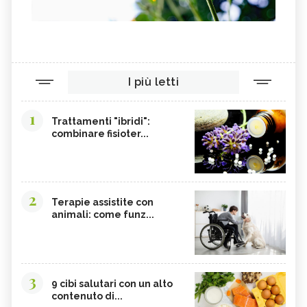
SEMI DI SESAMO
FERRO IN ECCESSO
AGRETTI
SPINACI
TAMARI
LISINA
I più letti
AMARANTO
FAGIOLI BORLOTTI
SONGINO
PRODOTTI A CHILOMETRO ZERO
1
Trattamenti "ibridi":
WASABI
CURRY
combinare fisioter...
DAIKON
CIME DI RAPA
EDAMAME
CALCIO
SOIA
MELATA DI MIELE
2
Terapie assistite con
animali: come funz...
CARAMBOLA
CAVOLINI DI BRUXELLES
ARGININA
CLEMENTINE
CARENZA DI VITAMINA D
POTASSIO, ECCESSO
3
BROCCOLI
CARDO
9 cibi salutari con un alto
contenuto di...
FRUTTA, GUIDA COMPLETA
VITAMINA D, ECCESSO