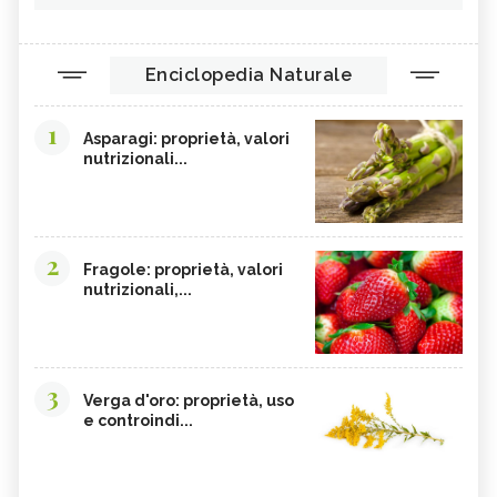
ORZO
MAGNESIO, CARENZA
MAGNESIO NEGLI ALIMENTI
LIME
Enciclopedia Naturale
INTEGRATORI DI MAGNESIO
GRANO SENATORE CAPPELLI
1
LICOPENE
DURIAN - CURE-NATURALI.IT
Asparagi: proprietà, valori
nutrizionali...
PESCA TABACCHIERA
PESCA NOCE
PRESSIONE BASSA,
EMORROIDI, ALIMENTAZIONE
ALIMENTAZIONE
FERRO, CARENZA
CILIEGIE
2
Fragole: proprietà, valori
nutrizionali,...
PESCHE
CETRIOLI
CELLULITE, ALIMENTAZIONE
CISTITE, ALIMENTAZIONE
INTEGRATORI NATURALI PER
COLITE, ALIMENTAZIONE
EMORROIDI
3
Verga d'oro: proprietà, uso
COCCO
FOSFORO
e controindi...
CALCOLI RENALI,
FRAGOLE
ALIMENTAZIONE
ALGHE COMMESTIBILI
FINOCCHIETTO SELVATICO