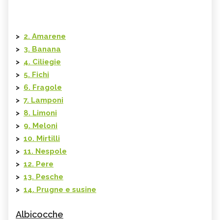
>
2. Amarene
>
3. Banana
>
4. Ciliegie
>
5. Fichi
>
6. Fragole
>
7. Lamponi
>
8. Limoni
>
9. Meloni
>
10. Mirtilli
>
11. Nespole
>
12. Pere
>
13. Pesche
>
14. Prugne e susine
Albicocche