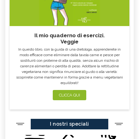
ALGA KLAMATH
BASILICO
CIBI ACIDI
ALGA KOMBU
FOSFORO, ECCESSO
CALCIO IN ECCESSO
Il mio quaderno di esercizi.
AGLIO NERO
YOGURT GRECO
Veggie
CAVOLO-VERZA
PERMACULTURA
In questo libro, con la guida di una dietologa, apprenderete in
LITCHI
ALCHECHENGI
modo efficace come eliminare dalla tavola carne e pesce per
sostituirli con proteine di alta qualità, senza alcun rischio di
FARINA DI CASTAGNE
MELA COTOGNA
carenze alimentari o perdita di peso. Adottare la rettitudine
vegetariana non significa rinunciare al gusto o alla varietà:
POMPELMO
ACETO DI MELE
scoprirete come mantenervi in forma grazie a menu vegetariani
equilibrati!
ZAFFERANO
MELE
LENTICCHIE
BERGAMOTTO
CLICCA QUI
RADICCHIO
FRUTTA DI SETTEMBRE
NIGELLA SATIVA O CUMINO NERO
MIRTILLI
I nostri speciali
CEDRO
FARINA DI CECI
MELANZANE
FRIARIELLI