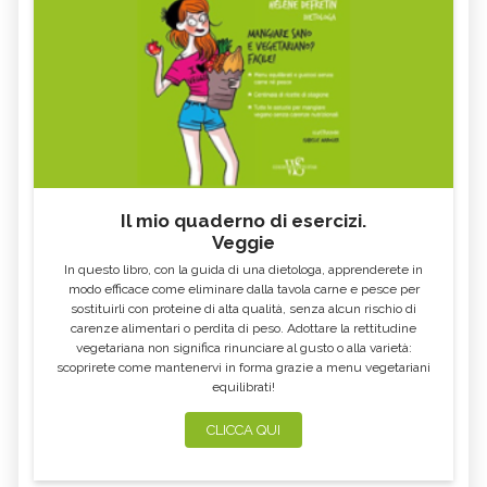
MIELE DI CASTAGNO: PROPRIETÀ E
SEMI DI CHIA
CONTROINDICAZION
FARINA DI SEMOLA DI GRANO
ECCESSO DI ZINCO: SINTOMI, CAUSE
DURO
E RIMEDI
ALGA KLAMATH
BASILICO
CIBI ACIDI
ALGA KOMBU
FOSFORO, ECCESSO
CALCIO IN ECCESSO
Il mio quaderno di esercizi.
AGLIO NERO
YOGURT GRECO
Veggie
CAVOLO-VERZA
PERMACULTURA
In questo libro, con la guida di una dietologa, apprenderete in
LITCHI
ALCHECHENGI
modo efficace come eliminare dalla tavola carne e pesce per
sostituirli con proteine di alta qualità, senza alcun rischio di
FARINA DI CASTAGNE
MELA COTOGNA
carenze alimentari o perdita di peso. Adottare la rettitudine
vegetariana non significa rinunciare al gusto o alla varietà:
POMPELMO
ACETO DI MELE
scoprirete come mantenervi in forma grazie a menu vegetariani
equilibrati!
ZAFFERANO
MELE
LENTICCHIE
BERGAMOTTO
CLICCA QUI
RADICCHIO
FRUTTA DI SETTEMBRE