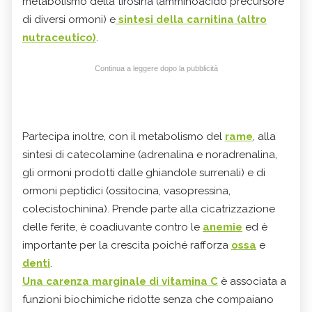
metabolismo della tirosina (amminoacido precursore
di diversi ormoni) e
sintesi della carnitina (altro
nutraceutico)
.
Continua a leggere dopo la pubblicità
Partecipa inoltre, con il metabolismo del
rame
, alla
sintesi di catecolamine (adrenalina e noradrenalina,
gli ormoni prodotti dalle ghiandole surrenali) e di
ormoni peptidici (ossitocina, vasopressina,
colecistochinina). Prende parte alla cicatrizzazione
delle ferite, è coadiuvante contro le
anemie
ed è
importante per la crescita poiché rafforza
ossa
e
denti
.
Una carenza marginale di vitamina C
è associata a
funzioni biochimiche ridotte senza che compaiano