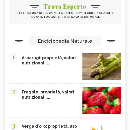
Trova Esperto
PAPRIKA
FRUTTI ROSSI
EFFETTUA UNA RICERCA NELLA DIRECTORY DI CURE-NATURALI E
OMEGA 3
AGRICOLTURA SOSTENIBILE
TROVA IL TUO ESPERTO DI SALUTE NATURALE.
CICORIA
ORZO
MAGNESIO, CARENZA
MAGNESIO NEGLI ALIMENTI
Enciclopedia Naturale
LIME
INTEGRATORI DI MAGNESIO
GRANO SENATORE CAPPELLI
LICOPENE
1
Asparagi: proprietà, valori
DURIAN - CURE-NATURALI.IT
PESCA TABACCHIERA
nutrizionali...
PRESSIONE BASSA,
PESCA NOCE
ALIMENTAZIONE
EMORROIDI, ALIMENTAZIONE
FERRO, CARENZA
2
Fragole: proprietà, valori
CILIEGIE
PESCHE
nutrizionali,...
CETRIOLI
CELLULITE, ALIMENTAZIONE
CISTITE, ALIMENTAZIONE
COLITE, ALIMENTAZIONE
INTEGRATORI NATURALI PER
COCCO
3
EMORROIDI
Verga d'oro: proprietà, uso