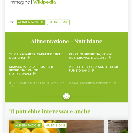
Immagine |
Wikipedia
da:
ALIMENTAZIONE
NUTRIZIONE
Alimentazione - Nutrizione
YUZU: PROPRIETÀ, CARATTERISTICHE
PAK CHOI, PROPRIETÀ, VALORI
E BENEFICI
NUTRIZIONALI E CALORIE
MARACUJA: CARATTERISTICHE,
PSICOBIOTICI COSA SONO E COME
PROPRIETÀ E VALORI
FUNZIONANO
NUTRIZIONALI
IL GLUTAMMATO FA BENE O FA MALE?
NOPAL PROPRIETÀ E BENEFICI
FRAGOLINE DI BOSCO
CRAUTI, PROPRIETÀ, VALORI
CARATTERISTICHE, PROPRIETÀ E
NUTRIZIONALI E RICETTE
RICETTE
Ti potrebbe interessare anche
LEMON SNACK, LIMEQUAT
SCAROLA
RAPA ROSSA
SEITAN PROPRIETÀ E BENEFICI
ALIMENTAZIONE
NUTRIZIONE
AVOCADO
SALVIA