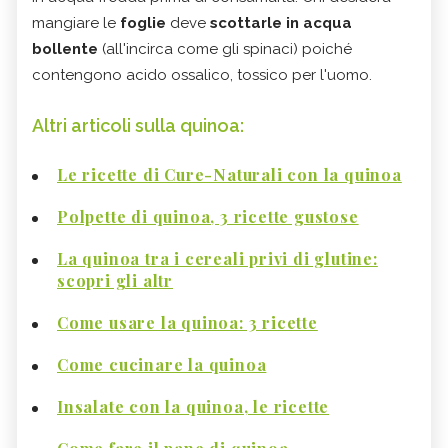
mangiare le
foglie
deve
scottarle in acqua
bollente
(all'incirca come gli spinaci) poiché
contengono acido ossalico, tossico per l'uomo.
Altri articoli sulla quinoa:
Le ricette di Cure-Naturali con la quinoa
Polpette di quinoa, 3 ricette gustose
La quinoa tra i cereali privi di glutine:
scopri gli altr
Come usare la quinoa: 3 ricette
Come cucinare la quinoa
Insalate con la quinoa, le ricette