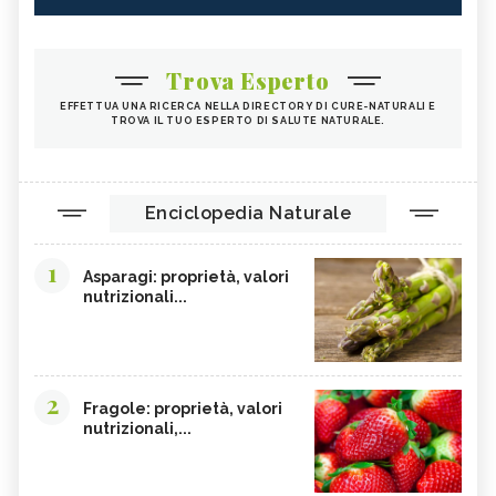
CASTAGNE
INTEGRATORI PER I CAPELLI
FICHI
SEMI DI PAPAVERO
Trova Esperto
PAPRIKA
FRUTTI ROSSI
EFFETTUA UNA RICERCA NELLA DIRECTORY DI CURE-NATURALI E
TROVA IL TUO ESPERTO DI SALUTE NATURALE.
OMEGA 3
AGRICOLTURA SOSTENIBILE
CICORIA
ORZO
MAGNESIO, CARENZA
MAGNESIO NEGLI ALIMENTI
Enciclopedia Naturale
LIME
INTEGRATORI DI MAGNESIO
1
GRANO SENATORE CAPPELLI
LICOPENE
Asparagi: proprietà, valori
nutrizionali...
DURIAN - CURE-NATURALI.IT
PESCA TABACCHIERA
PRESSIONE BASSA,
PESCA NOCE
ALIMENTAZIONE
EMORROIDI, ALIMENTAZIONE
FERRO, CARENZA
2
Fragole: proprietà, valori
nutrizionali,...
CILIEGIE
PESCHE
CETRIOLI
CELLULITE, ALIMENTAZIONE