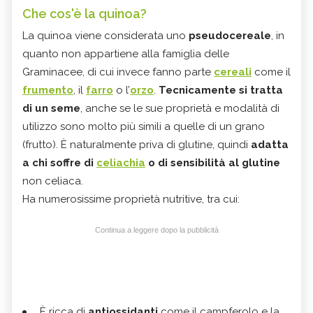
Che cos'è la quinoa?
La quinoa viene considerata uno
pseudocereale
, in
quanto non appartiene alla famiglia delle
Graminacee, di cui invece fanno parte
cereali
come il
frumento
, il
farro
o l’
orzo
.
Tecnicamente si tratta
di un seme
, anche se le sue proprietà e modalità di
utilizzo sono molto più simili a quelle di un grano
(frutto). È naturalmente priva di glutine, quindi
adatta
a chi soffre di
celiachia
o di sensibilità al glutine
non celiaca.
Ha numerosissime proprietà nutritive, tra cui:
Continua a leggere dopo la pubblicità
È ricca di
antiossidanti
come il campferolo e la