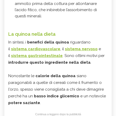
ammollo prima della cottura per allontanare
l’acido fitico, che inibirebbe l’assorbimento di
questi minerali.
La quinoa nella dieta
In sintesi, i
benefici della quinoa
riguardano
il
sistema cardiovascolare
, il
sistema nervoso
e
il
sistema gastrointestinale
. Sono ottimi motivi per
introdurre questo ingrediente nella dieta
.
Nonostante le
calorie della quinoa
siano
paragonabili a quelle di cereali come il frumento o
l'orzo, spesso viene consigliata a chi deve dimagrire
perché ha un
basso indice glicemico
e un notevole
potere saziante
.
Continua a leggere dopo la pubblicità