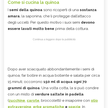
Come si cucina la quinoa
I
semi della quinoa
sono ricoperti di una
sostanza
amara
, la saponina, che li protegge dall’attacco
degli uccelli. Per questo motivo i suoi semi
devono
essere lavati molto bene
prima della cottura.
Continua a leggere dopo la pubblicità
Dopo aver sciacquato abbondantemente i semi di
quinoa, far bollire in acqua bollente e salata per circa
15 minuti; occorrono
150 ml di acqua ogni 70
grammi di quinoa
. Una volta cotta, la si può condire
con un
misto di
verdure saltate in padella
(
zucchine
,
carote
, broccoletti) e insaporire con
olio
extravergine
,
erbe aromatiche
e
spezie
. In