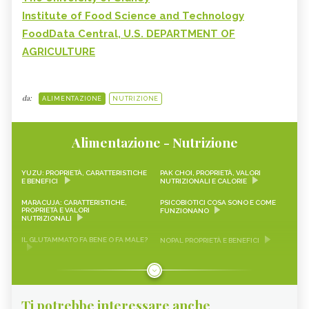
Institute of Food Science and Technology
FoodData Central, U.S. DEPARTMENT OF
AGRICULTURE
da:
ALIMENTAZIONE
NUTRIZIONE
Alimentazione - Nutrizione
YUZU: PROPRIETÀ, CARATTERISTICHE
PAK CHOI, PROPRIETÀ, VALORI
E BENEFICI
NUTRIZIONALI E CALORIE
MARACUJA: CARATTERISTICHE,
PSICOBIOTICI COSA SONO E COME
PROPRIETÀ E VALORI
FUNZIONANO
NUTRIZIONALI
IL GLUTAMMATO FA BENE O FA MALE?
NOPAL PROPRIETÀ E BENEFICI
FRAGOLINE DI BOSCO
CRAUTI, PROPRIETÀ, VALORI
CARATTERISTICHE, PROPRIETÀ E
NUTRIZIONALI E RICETTE
RICETTE
Ti potrebbe interessare anche
LEMON SNACK, LIMEQUAT
SCAROLA