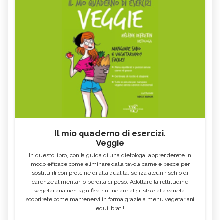
FOSFORO - CURE-NATURALI.IT
NATURALI.IT
COSA MANGIARE CON LA FEBBRE E
VOMITO, ALIMENTAZIONE
COSA NO
MIELE DI CASTAGNO: PROPRIETÀ E
SEMI DI CHIA
CONTROINDICAZION
FARINA DI SEMOLA DI GRANO
ECCESSO DI ZINCO: SINTOMI, CAUSE
DURO
E RIMEDI
ALGA KLAMATH
BASILICO
CIBI ACIDI
ALGA KOMBU
FOSFORO, ECCESSO
CALCIO IN ECCESSO
Il mio quaderno di esercizi.
AGLIO NERO
YOGURT GRECO
Veggie
CAVOLO-VERZA
PERMACULTURA
In questo libro, con la guida di una dietologa, apprenderete in
LITCHI
ALCHECHENGI
modo efficace come eliminare dalla tavola carne e pesce per
sostituirli con proteine di alta qualità, senza alcun rischio di
FARINA DI CASTAGNE
MELA COTOGNA
carenze alimentari o perdita di peso. Adottare la rettitudine
vegetariana non significa rinunciare al gusto o alla varietà:
POMPELMO
ACETO DI MELE
scoprirete come mantenervi in forma grazie a menu vegetariani
equilibrati!
ZAFFERANO
MELE