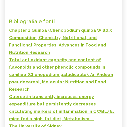
Bibliografia e fonti
Chapter 1 Quinoa (Chenopodium quinoa Willd.):
Composition, Chemistry, Nutritional, and
Functional Properties, Advances in Food and
Nutrition Research
Total antioxidant capacity and content of
flavonoids and other phenolic compounds in
canihua (Chenopodium pallidicaule): An Andean
pseudocereal, Molecular Nutrition and Food
Research
Quercetin transiently increases energy
expenditure but persistently decreases
circulating markers of inflammation in C57BL/6J
mice fed a high-fat diet, Metabolism
The University of Sidney